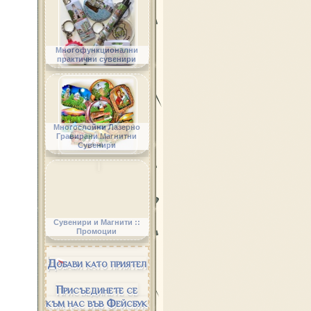
Многофункционални
практични сувенири
Многослойни Лазерно
Гравирани Магнитни
Сувенири
Сувенири и Магнити ::
Промоции
Добави като приятел
Присъединете се
към нас във Фейсбук