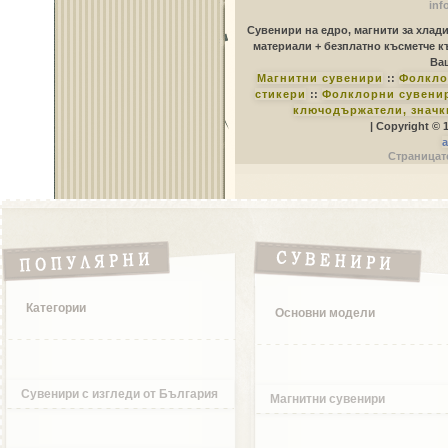
inf
Сувенири на едро, магнити за хлад
материали + безплатно късметче к
Ваш
Магнитни сувенири
::
Фолкло
стикери
::
Фолклорни сувенир
ключодържатели, значк
| Copyright © 
a
Страницате
Категории
Основни модели
Сувенири с изгледи от България
Магнитни сувенири