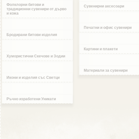
Фолклорни битови и
Сувенирни аксесоари
традиционни сувенири от дърво
и кожа
Печатни и офис сувенири
Бродирани битови изделия
Картини и плакети
Хумористични Скечове и Зодии
Материали за сувенири
Икони и изделия със Светци
Ръчно изработени Уникати