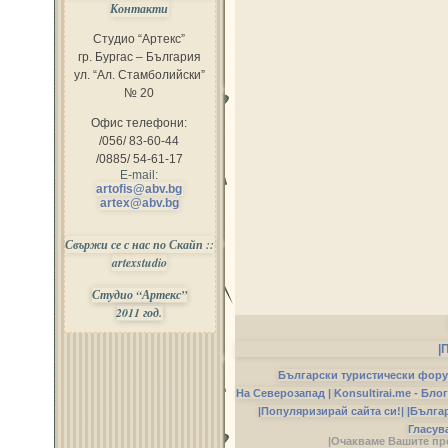
Контакти
Студио “Артекс”
гр. Бургас – България
ул. “Ал. Стамболийски”
№ 20
Офис телефони:
/056/ 83-60-44
/0885/ 54-61-17
E-mail:
artofis@abv.bg
artex@abv.bg
Свържи се с нас по Скайп ::
artexstudio
Студио “Артекс”
2011 год.
|
Български туристически фор
На Северозапад |
Konsultirai.me - Бло
|Популяризирай сайта си!|
|Бълга
Гласув
|Очакваме Вашите пр