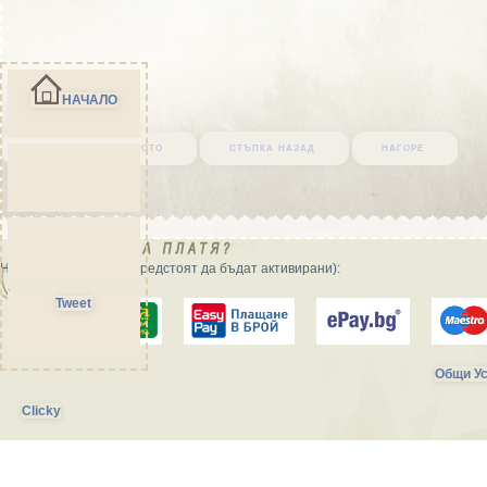
НАЧАЛО
върни се в началото
стъпка назад
нагоре
Начини на плащане (предстоят да бъдат активирани):
Tweet
Общи Ус
Clicky