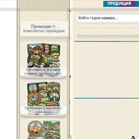
ПРОДУКЦИЯ
Промоция
Комплектно зареждане
Сувенири и Магнити
Каталог Цени на едро
3Д Релефни магнитни
сувенири