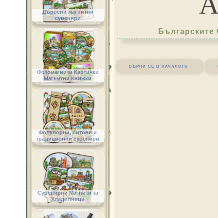
Дървени магнитни
сувенири
Българските 
върни се в началото
Фотомагнити Картички
Магнитни Книжки
Фолклорни, битови и
традиционни сувенири
Сувенирни Магнити за
Хладилници