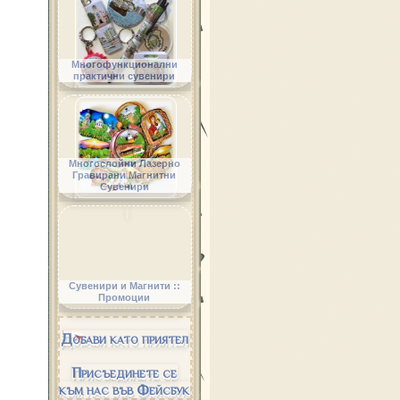
Многофункционални
практични сувенири
Многослойни Лазерно
Гравирани Магнитни
Сувенири
Сувенири и Магнити ::
Промоции
Добави като приятел
Присъединете се
към нас във Фейсбук