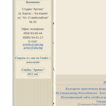
Контакти
Студио “Артекс”
гр. Бургас – България
ул. “Ал. Стамболийски”
№ 20
Офис телефони:
/056/ 83-60-44
/0885/ 54-61-17
E-mail:
artofis@abv.bg
artex@abv.bg
Свържи се с нас по Скайп ::
artexstudio
Студио “Артекс”
2011 год.
|
Български туристически фор
На Северозапад |
Konsultirai.me - Бло
|Популяризирай сайта си!|
|Бълга
Гласув
|Очакваме Вашите пр