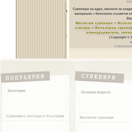
inf
Сувенири на едро, магнити за хлад
материали + безплатно късметче к
Ваш
Магнитни сувенири
::
Фолкло
стикери
::
Фолклорни сувенир
ключодържатели, значк
| Copyright © 
a
Страницате
Категории
Основни модели
Сувенири с изгледи от България
Магнитни сувенири