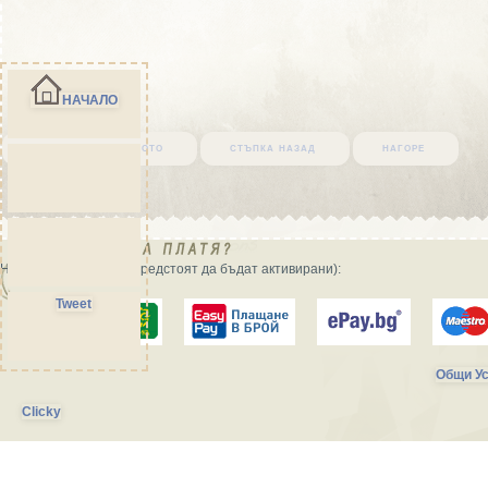
НАЧАЛО
върни се в началото
стъпка назад
нагоре
Начини на плащане (предстоят да бъдат активирани):
Tweet
Общи Ус
Clicky