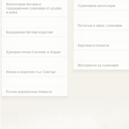
Фолклорни битови и
Сувенирни аксесоари
традиционни сувенири от дърво
и кожа
Печатни и офис сувенири
Бродирани битови изделия
Картини и плакети
Хумористични Скечове и Зодии
Материали за сувенири
Икони и изделия със Светци
Ръчно изработени Уникати