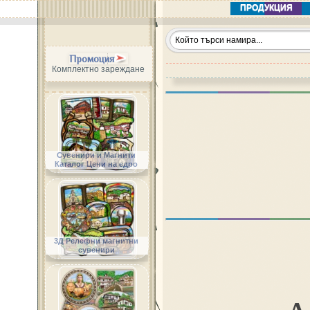
ПРОДУКЦИЯ
Промоция
Комплектно зареждане
Сувенири и Магнити
Каталог Цени на едро
3Д Релефни магнитни
сувенири