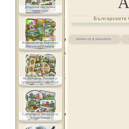
Дървени магнитни
сувенири
Българските 
върни се в началото
Фотомагнити Картички
Магнитни Книжки
Фолклорни, битови и
традиционни сувенири
Сувенирни Магнити за
Хладилници