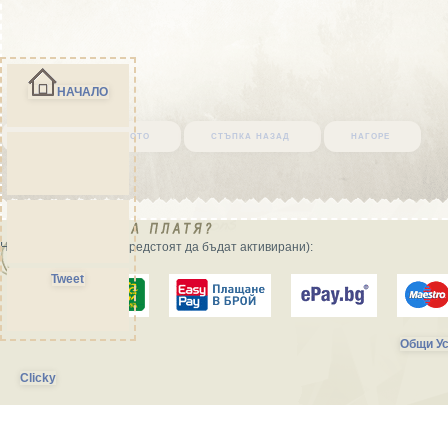
НАЧАЛО
върни се в началото
стъпка назад
нагоре
Начини на плащане (предстоят да бъдат активирани):
Tweet
Общи Ус
Clicky