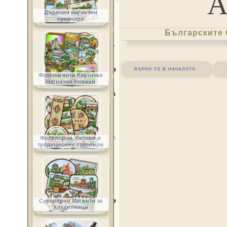
Дървени магнитни
сувенири
Българските 
върни се в началото
Фотомагнити Картички
Магнитни Книжки
Фолклорни, битови и
традиционни сувенири
Сувенирни Магнити за
Хладилници