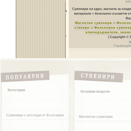
inf
Сувенири на едро, магнити за хлад
материали + безплатно късметче к
Ваш
Магнитни сувенири
::
Фолкло
стикери
::
Фолклорни сувенир
ключодържатели, значк
| Copyright © 
a
Страницате
Категории
Основни модели
Сувенири с изгледи от България
Магнитни сувенири