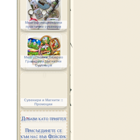
Многофункционални
практични сувенири
Многослойни Лазерно
Гравирани Магнитни
Сувенири
Сувенири и Магнити ::
Промоции
Добави като приятел
Присъединете се
към нас във Фейсбук