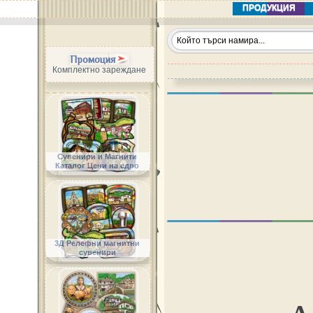
ПРОДУКЦИЯ
Промоция
Комплектно зареждане
Сувенири и Магнити
Каталог Цени на едро
3Д Релефни магнитни
сувенири