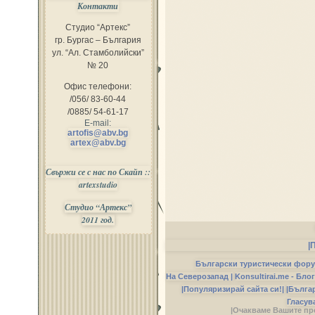
Контакти
Студио “Артекс”
гр. Бургас – България
ул. “Ал. Стамболийски”
№ 20
Офис телефони:
/056/ 83-60-44
/0885/ 54-61-17
E-mail:
artofis@abv.bg
artex@abv.bg
Свържи се с нас по Скайп ::
artexstudio
Студио “Артекс”
2011 год.
|
Български туристически фор
На Северозапад |
Konsultirai.me - Бло
|Популяризирай сайта си!|
|Бълга
Гласув
|Очакваме Вашите пр