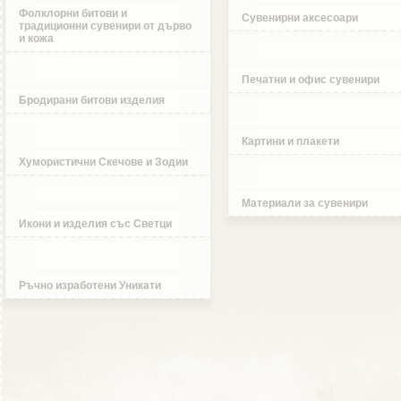
Фолклорни битови и
Сувенирни аксесоари
традиционни сувенири от дърво
и кожа
Печатни и офис сувенири
Бродирани битови изделия
Картини и плакети
Хумористични Скечове и Зодии
Материали за сувенири
Икони и изделия със Светци
Ръчно изработени Уникати