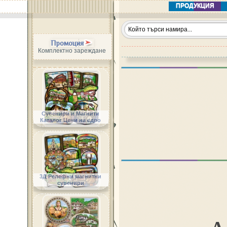
ПРОДУКЦИЯ
Промоция
Комплектно зареждане
Сувенири и Магнити
Каталог Цени на едро
3Д Релефни магнитни
сувенири