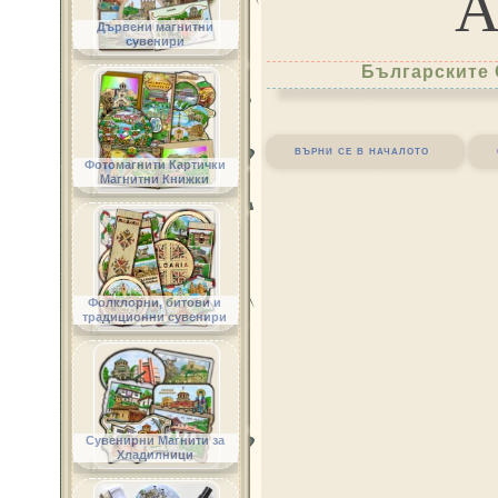
Дървени магнитни
сувенири
Българските 
върни се в началото
Фотомагнити Картички
Магнитни Книжки
Фолклорни, битови и
традиционни сувенири
Сувенирни Магнити за
Хладилници