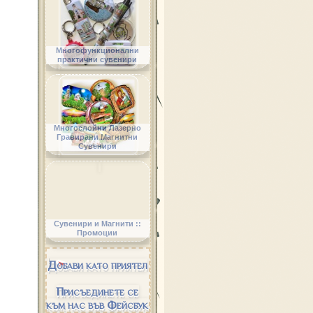
Многофункционални
практични сувенири
Многослойни Лазерно
Гравирани Магнитни
Сувенири
Сувенири и Магнити ::
Промоции
Добави като приятел
Присъединете се
към нас във Фейсбук