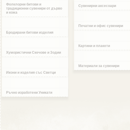
Фолклорни битови и
Сувенирни аксесоари
традиционни сувенири от дърво
и кожа
Печатни и офис сувенири
Бродирани битови изделия
Картини и плакети
Хумористични Скечове и Зодии
Материали за сувенири
Икони и изделия със Светци
Ръчно изработени Уникати