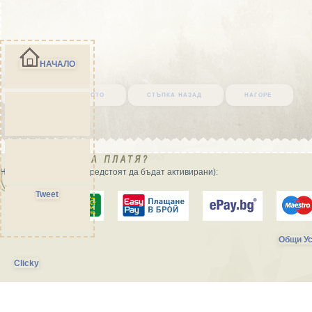
НАЧАЛО
върни се в началото
стъпка назад
нагоре
Начини на плащане (предстоят да бъдат активирани):
Tweet
Общи Ус
Clicky