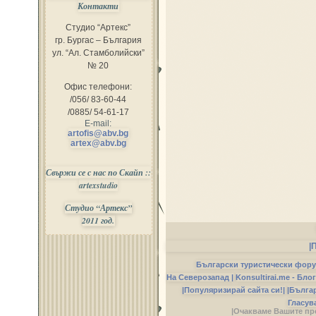
Контакти
Студио “Артекс”
гр. Бургас – България
ул. “Ал. Стамболийски”
№ 20
Офис телефони:
/056/ 83-60-44
/0885/ 54-61-17
E-mail:
artofis@abv.bg
artex@abv.bg
Свържи се с нас по Скайп ::
artexstudio
Студио “Артекс”
2011 год.
|
Български туристически фор
На Северозапад |
Konsultirai.me - Бло
|Популяризирай сайта си!|
|Бълга
Гласув
|Очакваме Вашите пр