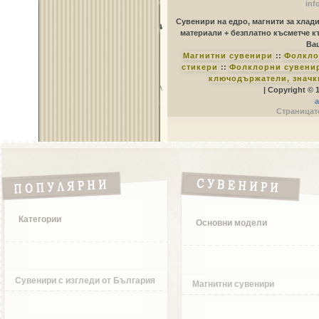
inf
Сувенири на едро, магнити за хлад
материали + безплатно късметче к
Ваш
Магнитни сувенири
::
Фолкло
стикери
::
Фолклорни сувенир
ключодържатели, значк
| Copyright © 
a
Страницате
Категории
Основни модели
Сувенири с изгледи от България
Магнитни сувенири