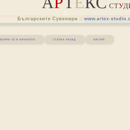
А
Р
Т
Е
КС
СТ
У
Д
Българските Сувенири ::
www.artex-studio
върни се в началото
стъпка назад
нагоре