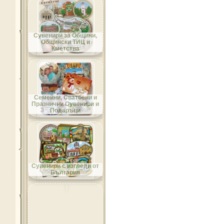
Област Добрич
Сувенири за Общини,
Общински ТИЦ и
Кметства
Област Кърджали
Семейни, Сватбени и
Празнични Сувенири и
Подаръци
Област Кюстендил
Сувенири с изгледи от
България
Област Ловеч