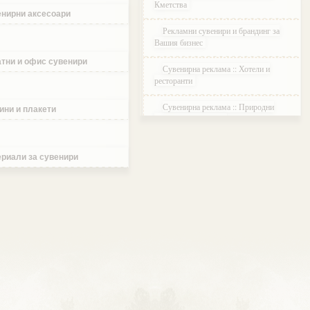
Кметства
нирни аксесоари
Рекламни сувенири и брандинг за
Вашия бизнес
тни и офис сувенири
Сувенирна реклама :: Хотели и
ресторанти
Сувенирна реклама :: Природни
ини и плакети
паркове и Резервати
Сувенирна реклама :: Музеи и
Галерии
риали за сувенири
Сувенирна реклама :: Етнографски
Комплекси
Сувенирна реклама :: Курортни и
ваканционни селища
Сувенирна реклама :: Туристически
агенции и дружества
Сувенирна реклама :: Атракции и
развлечения