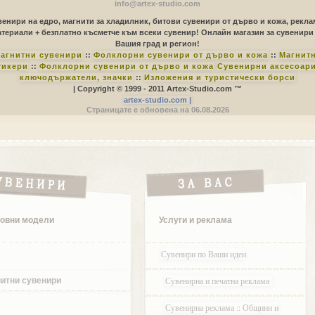
info@artex-studio.com
енири на едро, магнити за хладилник, битови сувенири от дърво и кожа, рекл
териали + безплатно късметче към всеки сувенир! Онлайн магазин за сувенири
Вашия град и регион!
агнитни сувенири
::
Фолклорни сувенири от дърво и кожа
::
Магнит
тикери
::
Фолклорни сувенири от дърво и кожа
Сувенирни аксесоари
ключодържатели, значки
::
Изложения и туристически борси
| Copyright © 1999 - 2011 Artex-Studio.com ™
artex-studio.com |
Страницате е обновена на 06.08.2026
овни модели
Услуги и реклама
Сувенири по Ваши идеи
Сувенирна и печатна реклама
итни сувенири
Сувенирна реклама :: Общини и