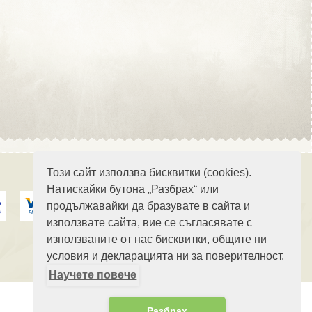
Област Стара Загора
Област Търговище
Този сайт използва бисквитки (cookies).
Натискайки бутона „Разбрах“ или
продължавайки да бразувате в сайта и
Област Хасково
използвате сайта, вие се съгласявате с
използваните от нас бисквитки, общите ни
условия и декларацията ни за поверителност.
Научете повече
Област Шумен
Разбрах