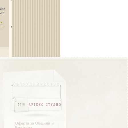
Област Плевен
амни
 от
ни
 -
Област Пловдив
Област Разград
Област Русе
Оферта за Общини и
Кметства