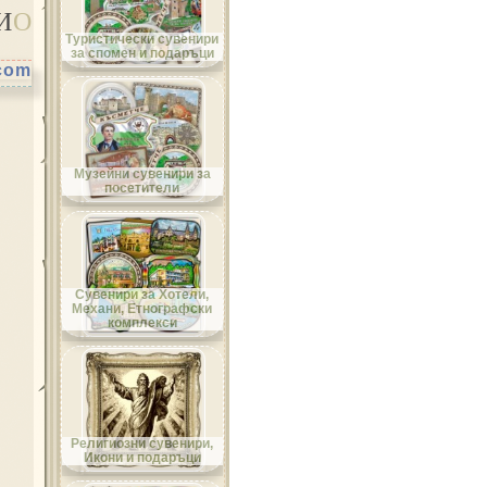
И
О
Област Велико Търново
Туристически сувенири
за спомен и подаръци
.com
Област Видин
Музейни сувенири за
посетители
Област Враца
Сувенири за Хотели,
Механи, Етнографски
комплекси
Област Габрово
Религиозни сувенири,
Икони и подаръци