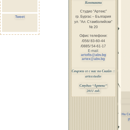
Контакти
Студио “Артекс”
гр. Бургас – България
Tweet
ул. “Ал. Стамболийски”
№ 20
Офис телефони:
/056/ 83-60-44
/0885/ 54-61-17
E-mail:
artofis@abv.bg
artex@abv.bg
Свържи се с нас по Скайп ::
artexstudio
Студио “Артекс”
2011 год.
На С
|