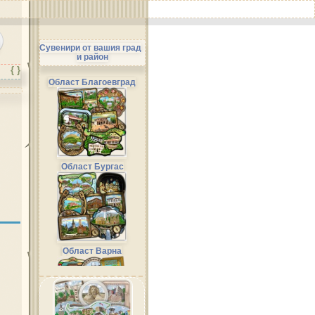
Сувенири от вашия град
и район
{ }
Област Благоевград
Област Бургас
Област Варна