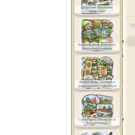
Дървени магнитни
сувенири
Фотомагнити Картички
Магнитни Книжки
Фолклорни, битови и
традиционни сувенири
Сувенирни Магнити за
Хладилници