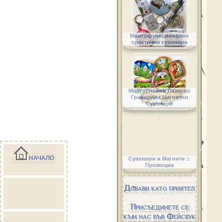
Многофункционални
практични сувенири
Многослойни Лазерно
Гравирани Магнитни
Сувенири
НАЧАЛО
Сувенири и Магнити ::
Промоции
Добави като приятел
Присъединете се
към нас във Фейсбук