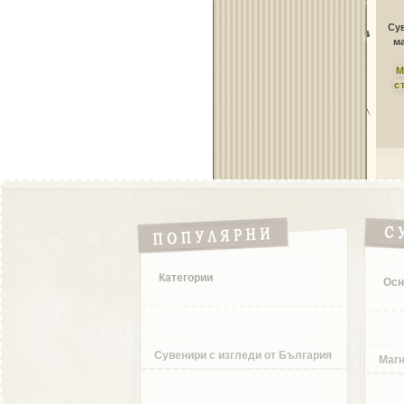
Сув
ма
М
с
Категории
Осн
Сувенири с изгледи от България
Магн