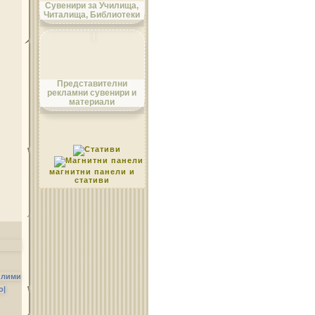
Сувенири за Училища,
Читалища, Библиотеки
Област Монтана
Представителни
рекламни сувенири и
материали
Област Пазарджик
магнитни панели и
стативи
Област Перник
илими
о|