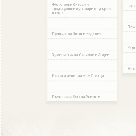
Фолклорни битови и
Суве
традиционни сувенири от дърво
и кожа
Печа
Бродирани битови изделия
Карт
Хумористични Скечове и Зодии
Мате
Икони и изделия със Светци
Ръчно изработени Уникати