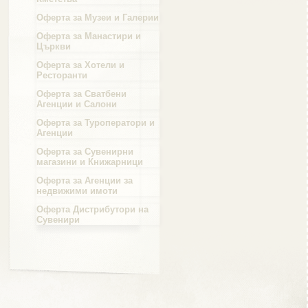
Оферта за Музеи и Галерии
Област Силистра
Оферта за Манастири и
Църкви
Оферта за Хотели и
Ресторанти
Оферта за Сватбени
Агенции и Салони
Област Сливен
Оферта за Туроператори и
Агенции
Оферта за Сувенирни
магазини и Книжарници
Оферта за Агенции за
Област Смолян
недвижими имоти
Оферта Дистрибутори на
Сувенири
Област София