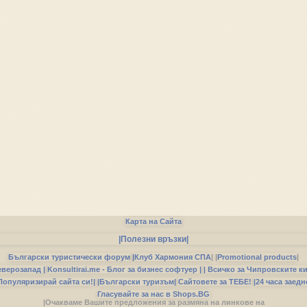
Карта на Сайта
|Полезни връзки|
Български туристически форум
|
Клуб Хармония СПА
|
|
Promotional products
|
еверозапад |
Konsultirai.me - Блог за бизнес софтуер |
| Всичко за Чипровските к
Популяризирай сайта си!|
|Български туризъм|
Сайтовете за ТЕБЕ!
|24 часа заедн
Гласувайте за нас в Shops.BG
|Очакваме Вашите предложения за размяна на линкове на