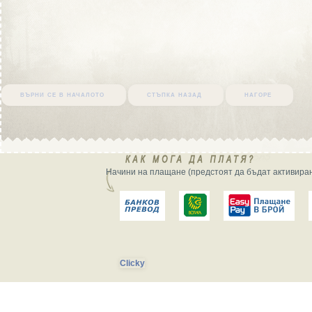
върни се в началото
стъпка назад
нагоре
Начини на плащане (предстоят да бъдат активиран
Clicky