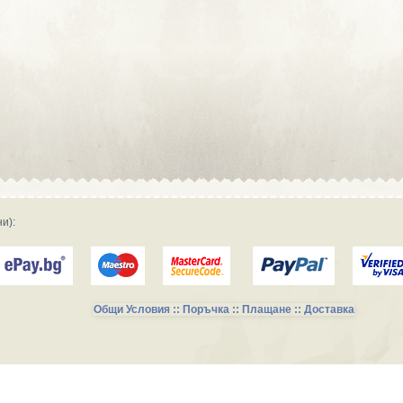
Сувенирна реклама :: Търговски
фирми и магазини
Сувенирна реклама :: Продукция и
фирми за производство
Сувенирна реклама :: Транспорт и
Услуги
и):
Общи Условия :: Поръчка :: Плащане :: Доставка
Сувенирни Колекции за Късметлии