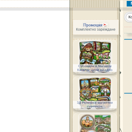
Промоция
Комплектно зареждане
Сувенири и Магнити
Каталог Цени на едро
3Д Релефни магнитни
сувенири