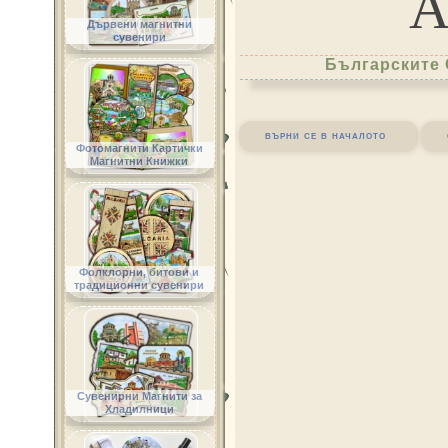
Дървени магнитни
сувенири
Българските 
върни се в началото
Фотомагнити Картички
Магнитни Книжки
Фолклорни, битови и
традиционни сувенири
Сувенирни Магнити за
Хладилници