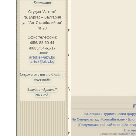
Контакти
Студио “Артекс”
гр. Бургас – България
ул. “Ал. Стамболийски”
№ 20
Офис телефони:
/056/ 83-60-44
/0885/ 54-61-17
E-mail:
artofis@abv.bg
artex@abv.bg
Свържи се с нас по Скайп ::
artexstudio
Студио “Артекс”
2011 год.
|
Български туристически фор
На Северозапад |
Konsultirai.me - Бло
|Популяризирай сайта си!|
|Бълга
Гласув
|Очакваме Вашите пр