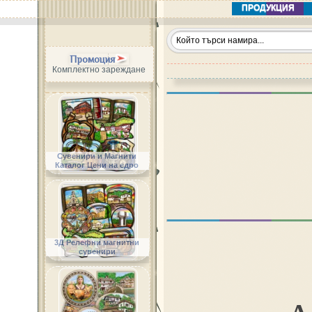
ПРОДУКЦИЯ
Промоция
Комплектно зареждане
Сувенири и Магнити
Каталог Цени на едро
3Д Релефни магнитни
сувенири