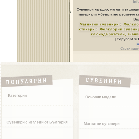
inf
Сувенири на едро, магнити за хлад
материали + безплатно късметче к
Ваш
Магнитни сувенири
::
Фолкло
стикери
::
Фолклорни сувенир
ключодържатели, значк
| Copyright © 
a
Страницате
Категории
Основни модели
Сувенири с изгледи от България
Магнитни сувенири