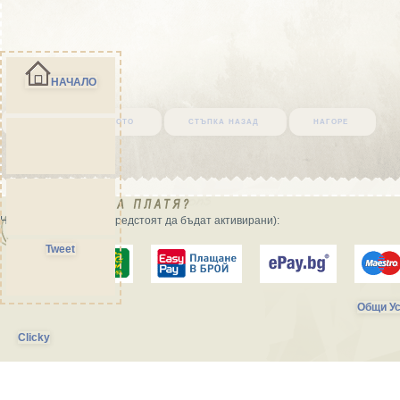
НАЧАЛО
върни се в началото
стъпка назад
нагоре
Начини на плащане (предстоят да бъдат активирани):
Tweet
Общи Ус
Clicky