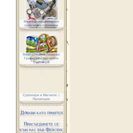
Многофункционални
практични сувенири
Многослойни Лазерно
Гравирани Магнитни
Сувенири
Сувенири и Магнити ::
Промоции
Добави като приятел
Присъединете се
към нас във Фейсбук