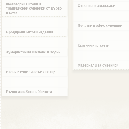
Фолклорни битови и
Сувенирни аксесоари
традиционни сувенири от дърво
и кожа
Печатни и офис сувенири
Бродирани битови изделия
Картини и плакети
Хумористични Скечове и Зодии
Материали за сувенири
Икони и изделия със Светци
Ръчно изработени Уникати