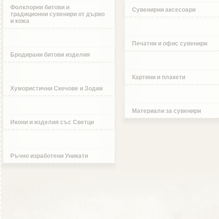
Фолклорни битови и
Сувенирни аксесоари
традиционни сувенири от дърво
и кожа
Печатни и офис сувенири
Бродирани битови изделия
Картини и плакети
Хумористични Скечове и Зодии
Материали за сувенири
Икони и изделия със Светци
Ръчно изработени Уникати