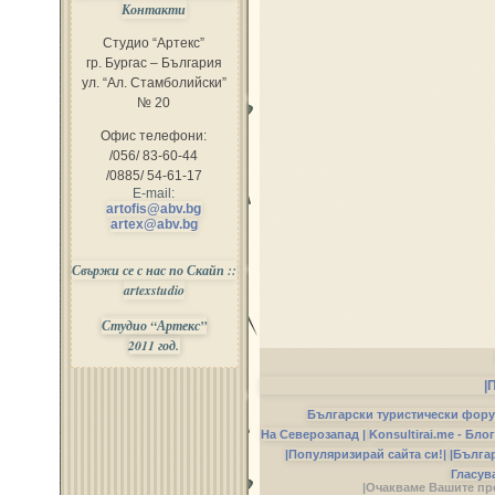
Контакти
Студио “Артекс”
гр. Бургас – България
ул. “Ал. Стамболийски”
№ 20
Офис телефони:
/056/ 83-60-44
/0885/ 54-61-17
E-mail:
artofis@abv.bg
artex@abv.bg
Свържи се с нас по Скайп ::
artexstudio
Студио “Артекс”
2011 год.
|
Български туристически фор
На Северозапад |
Konsultirai.me - Бло
|Популяризирай сайта си!|
|Бълга
Гласув
|Очакваме Вашите пр