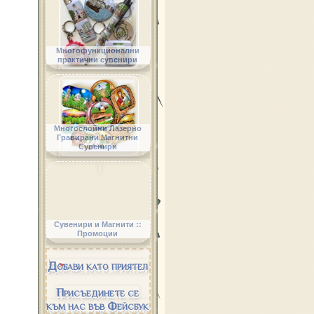
Многофункционални
практични сувенири
Многослойни Лазерно
Гравирани Магнитни
Сувенири
Сувенири и Магнити ::
Промоции
Добави като приятел
Присъединете се
към нас във Фейсбук