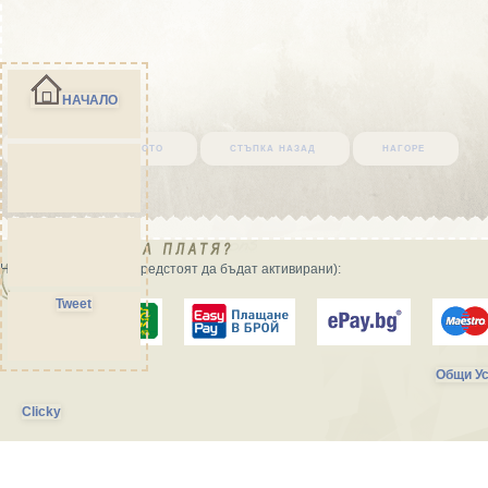
НАЧАЛО
върни се в началото
стъпка назад
нагоре
Начини на плащане (предстоят да бъдат активирани):
Tweet
Общи Ус
Clicky