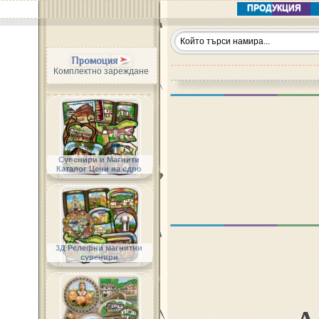
ПРОДУКЦИЯ
Промоция
Комплектно зареждане
Сувенири и Магнити
Каталог Цени на едро
3Д Релефни магнитни
сувенири