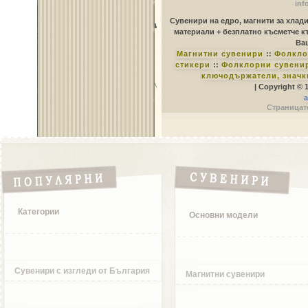
inf
Сувенири на едро, магнити за хлад
материали + безплатно късметче к
Ваш
Магнитни сувенири
::
Фолкло
стикери
::
Фолклорни сувенир
ключодържатели, значк
| Copyright © 
a
Страницате
Категории
Основни модели
Сувенири с изгледи от България
Магнитни сувенири