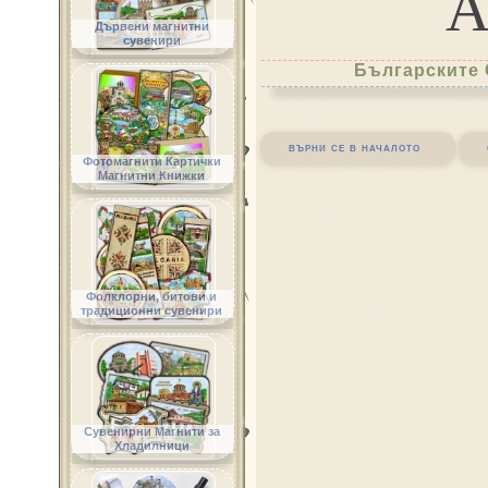
Дървени магнитни
сувенири
Българските 
върни се в началото
Фотомагнити Картички
Магнитни Книжки
Фолклорни, битови и
традиционни сувенири
Сувенирни Магнити за
Хладилници