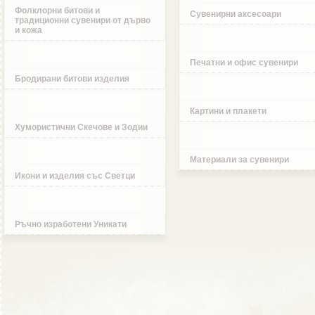
Фолклорни битови и
Сувенирни аксесоари
традиционни сувенири от дърво
и кожа
Печатни и офис сувенири
Бродирани битови изделия
Картини и плакети
Хумористични Скечове и Зодии
Материали за сувенири
Икони и изделия със Светци
Ръчно изработени Уникати