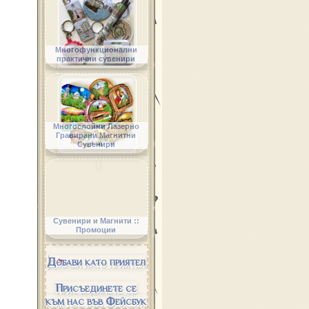
Многофункционални
практични сувенири
Многослойни Лазерно
Гравирани Магнитни
Сувенири
Сувенири и Магнити ::
Промоции
Добави като приятел
Присъединете се
към нас във Фейсбук