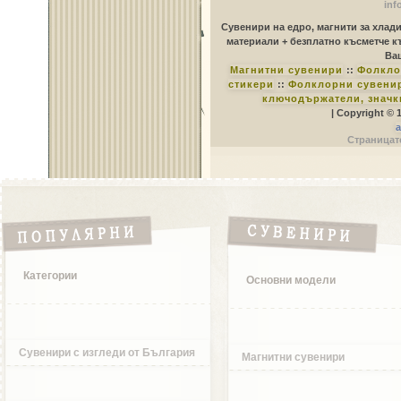
inf
Сувенири на едро, магнити за хлад
материали + безплатно късметче к
Ваш
Магнитни сувенири
::
Фолкло
стикери
::
Фолклорни сувенир
ключодържатели, значк
| Copyright © 
a
Страницате
Категории
Основни модели
Сувенири с изгледи от България
Магнитни сувенири