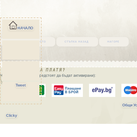
НАЧАЛО
върни се в началото
стъпка назад
нагоре
Начини на плащане (предстоят да бъдат активирани):
Tweet
Общи Ус
Clicky