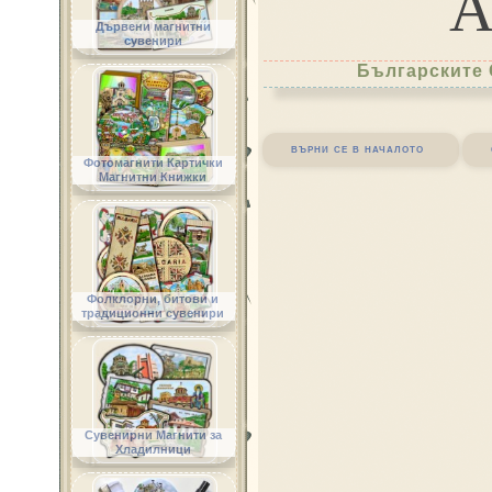
Дървени магнитни
сувенири
Българските 
върни се в началото
Фотомагнити Картички
Магнитни Книжки
Фолклорни, битови и
традиционни сувенири
Сувенирни Магнити за
Хладилници