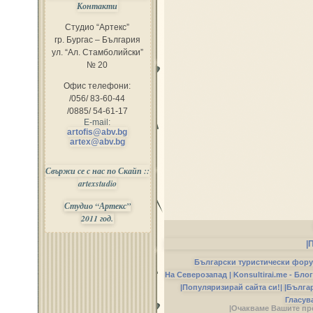
Контакти
Студио “Артекс”
гр. Бургас – България
ул. “Ал. Стамболийски”
№ 20
Офис телефони:
/056/ 83-60-44
/0885/ 54-61-17
E-mail:
artofis@abv.bg
artex@abv.bg
Свържи се с нас по Скайп ::
artexstudio
Студио “Артекс”
2011 год.
|
Български туристически фор
На Северозапад |
Konsultirai.me - Бло
|Популяризирай сайта си!|
|Бълга
Гласув
|Очакваме Вашите пр