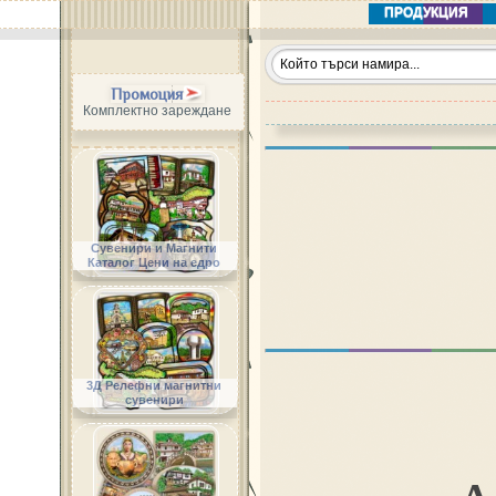
ПРОДУКЦИЯ
Промоция
Комплектно зареждане
Сувенири и Магнити
Каталог Цени на едро
3Д Релефни магнитни
сувенири