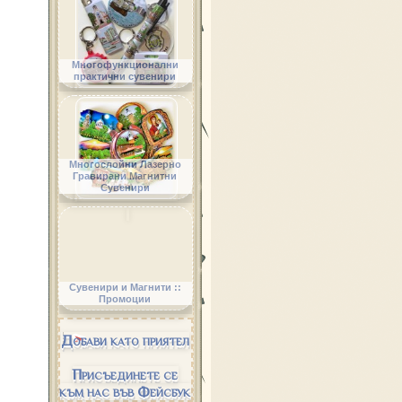
Многофункционални
практични сувенири
Многослойни Лазерно
Гравирани Магнитни
Сувенири
Сувенири и Магнити ::
Промоции
Добави като приятел
Присъединете се
към нас във Фейсбук