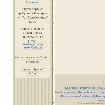
Контакти
Студио “Артекс”
гр. Бургас – България
ул. “Ал. Стамболийски”
№ 20
Офис телефони:
/056/ 83-60-44
/0885/ 54-61-17
E-mail:
artofis@abv.bg
artex@abv.bg
Свържи се с нас по Скайп ::
artexstudio
Студио “Артекс”
2011 год.
|
Български туристически фор
На Северозапад |
Konsultirai.me - Бло
|Популяризирай сайта си!|
|Бълга
Гласув
|Очакваме Вашите пр