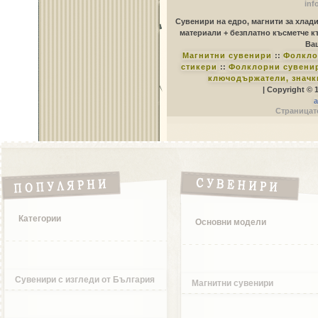
inf
Сувенири на едро, магнити за хлад
материали + безплатно късметче к
Ваш
Магнитни сувенири
::
Фолкло
стикери
::
Фолклорни сувенир
ключодържатели, значк
| Copyright © 
a
Страницате
Категории
Основни модели
Сувенири с изгледи от България
Магнитни сувенири