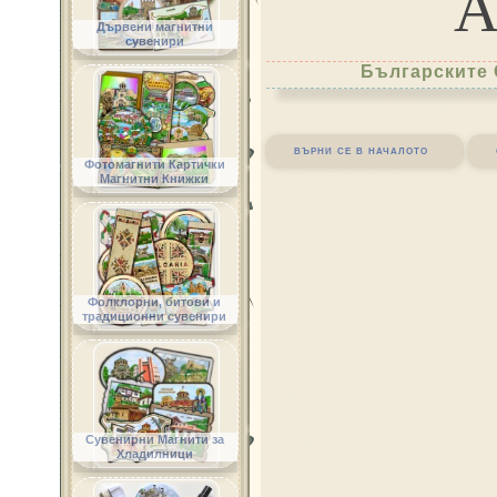
Дървени магнитни
сувенири
Българските 
върни се в началото
Фотомагнити Картички
Магнитни Книжки
Фолклорни, битови и
традиционни сувенири
Сувенирни Магнити за
Хладилници