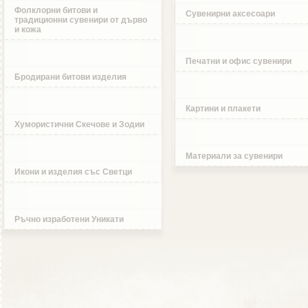
Фолклорни битови и
Сувенирни аксесоари
традиционни сувенири от дърво
и кожа
Печатни и офис сувенири
Бродирани битови изделия
Картини и плакети
Хумористични Скечове и Зодии
Материали за сувенири
Икони и изделия със Светци
Ръчно изработени Уникати