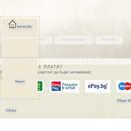
НАЧАЛО
върни се в началото
стъпка назад
нагоре
Начини на плащане (предстоят да бъдат активирани):
Tweet
Общи Ус
Clicky