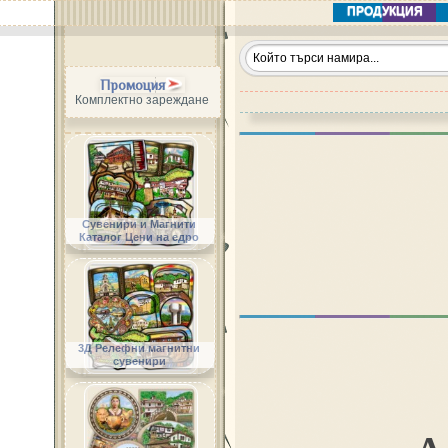
ПРОДУКЦИЯ
Промоция
Комплектно зареждане
Сувенири и Магнити
Каталог Цени на едро
3Д Релефни магнитни
сувенири