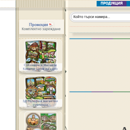
ПРОДУКЦИЯ
Промоция
Комплектно зареждане
Сувенири и Магнити
Каталог Цени на едро
3Д Релефни магнитни
сувенири