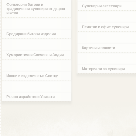
Фолклорни битови и
Сувенирни аксесоари
традиционни сувенири от дърво
и кожа
Печатни и офис сувенири
Бродирани битови изделия
Картини и плакети
Хумористични Скечове и Зодии
Материали за сувенири
Икони и изделия със Светци
Ръчно изработени Уникати