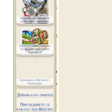
Многофункционални
практични сувенири
Многослойни Лазерно
Гравирани Магнитни
Сувенири
Сувенири и Магнити ::
Промоции
Добави като приятел
Присъединете се
към нас във Фейсбук