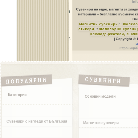
inf
Сувенири на едро, магнити за хлад
материали + безплатно късметче к
Ваш
Магнитни сувенири
::
Фолкло
стикери
::
Фолклорни сувенир
ключодържатели, значк
| Copyright © 
a
Страницате
Категории
Основни модели
Сувенири с изгледи от България
Магнитни сувенири