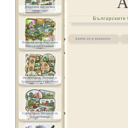
Дървени магнитни
сувенири
Българските 
върни се в началото
Фотомагнити Картички
Магнитни Книжки
Фолклорни, битови и
традиционни сувенири
Сувенирни Магнити за
Хладилници