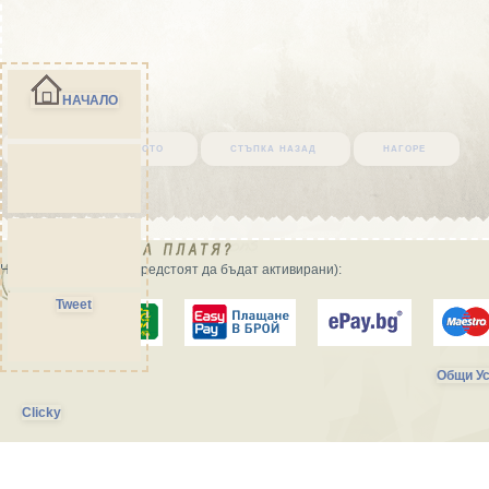
НАЧАЛО
върни се в началото
стъпка назад
нагоре
Начини на плащане (предстоят да бъдат активирани):
Tweet
Общи Ус
Clicky