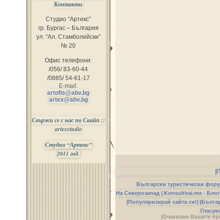
Контакти
Студио “Артекс”
гр. Бургас – България
ул. “Ал. Стамболийски”
№ 20
Офис телефони:
/056/ 83-60-44
/0885/ 54-61-17
E-mail:
artofis@abv.bg
artex@abv.bg
Свържи се с нас по Скайп ::
artexstudio
Студио “Артекс”
2011 год.
|
Български туристически фор
На Северозапад |
Konsultirai.me - Бло
|Популяризирай сайта си!|
|Бълга
Гласув
|Очакваме Вашите пр