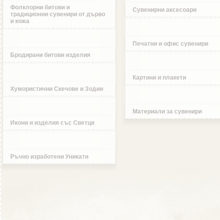
Фолклорни битови и
Сувенирни аксесоари
традиционни сувенири от дърво
и кожа
Печатни и офис сувенири
Бродирани битови изделия
Картини и плакети
Хумористични Скечове и Зодии
Материали за сувенири
Икони и изделия със Светци
Ръчно изработени Уникати