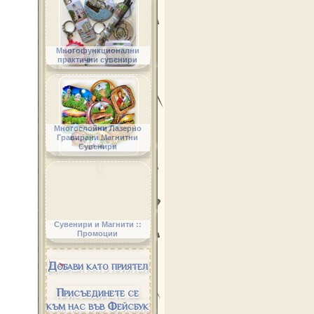
Многофункционални
практични сувенири
Многослойни Лазерно
Гравирани Магнитни
Сувенири
Сувенири и Магнити ::
Промоции
Добави като приятел
Присъединете се
към нас във Фейсбук