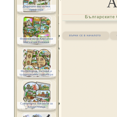
Дървени магнитни
сувенири
Българските 
върни се в началото
Фотомагнити Картички
Магнитни Книжки
Фолклорни, битови и
традиционни сувенири
Сувенирни Магнити за
Хладилници