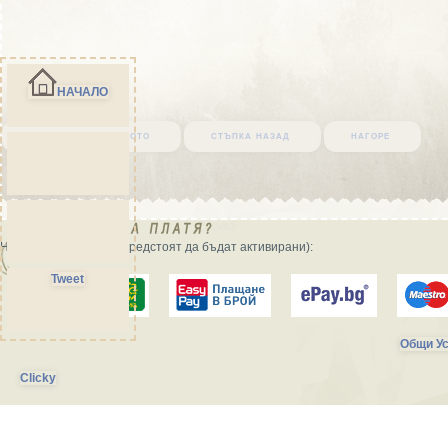
НАЧАЛО
върни се в началото
стъпка назад
нагоре
Начини на плащане (предстоят да бъдат активирани):
Tweet
Общи Ус
Clicky