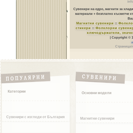
inf
Сувенири на едро, магнити за хлад
материали + безплатно късметче к
Ваш
Магнитни сувенири
::
Фолкло
стикери
::
Фолклорни сувенир
ключодържатели, значк
| Copyright © 
a
Страницате
Категории
Основни модели
Сувенири с изгледи от България
Магнитни сувенири