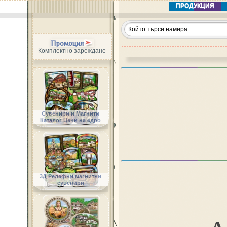
ПРОДУКЦИЯ
Промоция
Комплектно зареждане
Сувенири и Магнити
Каталог Цени на едро
3Д Релефни магнитни
сувенири