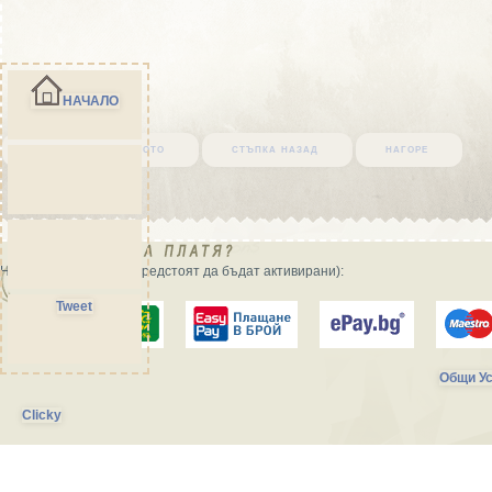
НАЧАЛО
върни се в началото
стъпка назад
нагоре
Начини на плащане (предстоят да бъдат активирани):
Tweet
Общи Ус
Clicky