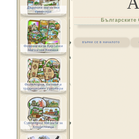
Дървени магнитни
сувенири
Българските 
върни се в началото
Фотомагнити Картички
Магнитни Книжки
Фолклорни, битови и
традиционни сувенири
Сувенирни Магнити за
Хладилници