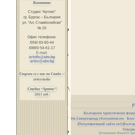
Контакти
Студио “Артекс”
гр. Бургас – България
ул. “Ал. Стамболийски”
№ 20
Офис телефони:
/056/ 83-60-44
/0885/ 54-61-17
E-mail:
artofis@abv.bg
artex@abv.bg
Свържи се с нас по Скайп ::
artexstudio
Студио “Артекс”
2011 год.
|
Български туристически фор
На Северозапад |
Konsultirai.me - Бло
|Популяризирай сайта си!|
|Бълга
Гласув
|Очакваме Вашите пр