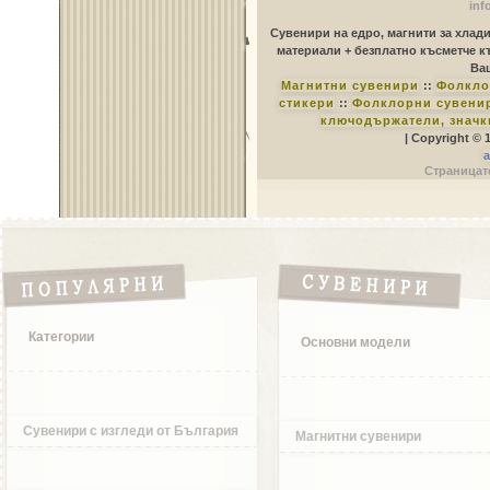
inf
Сувенири на едро, магнити за хлад
материали + безплатно късметче к
Ваш
Магнитни сувенири
::
Фолкло
стикери
::
Фолклорни сувенир
ключодържатели, значк
| Copyright © 
a
Страницате
Категории
Основни модели
Сувенири с изгледи от България
Магнитни сувенири