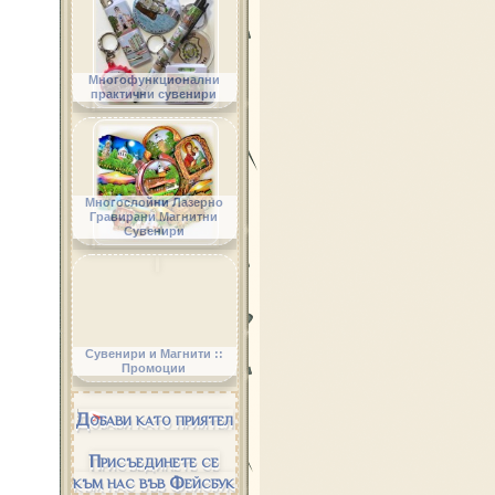
Многофункционални
практични сувенири
Многослойни Лазерно
Гравирани Магнитни
Сувенири
Сувенири и Магнити ::
Промоции
Добави като приятел
Присъединете се
към нас във Фейсбук