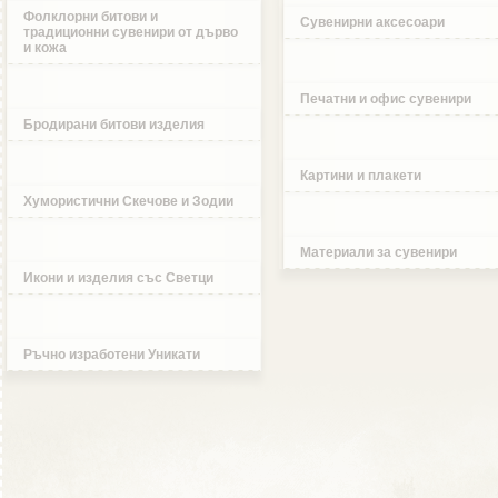
Фолклорни битови и
Сувенирни аксесоари
традиционни сувенири от дърво
и кожа
Печатни и офис сувенири
Бродирани битови изделия
Картини и плакети
Хумористични Скечове и Зодии
Материали за сувенири
Икони и изделия със Светци
Ръчно изработени Уникати