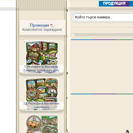
ПРОДУКЦИЯ
Промоция
Комплектно зареждане
Сувенири и Магнити
Каталог Цени на едро
3Д Релефни магнитни
сувенири