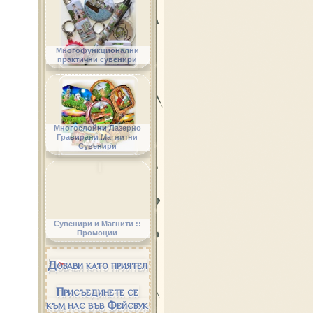
Многофункционални
практични сувенири
Многослойни Лазерно
Гравирани Магнитни
Сувенири
Сувенири и Магнити ::
Промоции
Добави като приятел
Присъединете се
към нас във Фейсбук