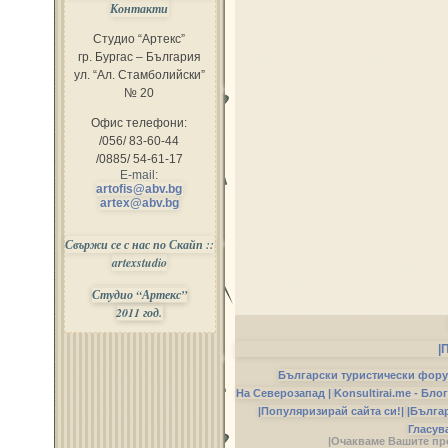
Контакти
Студио “Артекс”
гр. Бургас – България
ул. “Ал. Стамболийски”
№ 20
Офис телефони:
/056/ 83-60-44
/0885/ 54-61-17
E-mail:
artofis@abv.bg
artex@abv.bg
Свържи се с нас по Скайп ::
artexstudio
Студио “Артекс”
2011 год.
|
Български туристически фор
На Северозапад |
Konsultirai.me - Бло
|Популяризирай сайта си!|
|Бълга
Гласув
|Очакваме Вашите пр