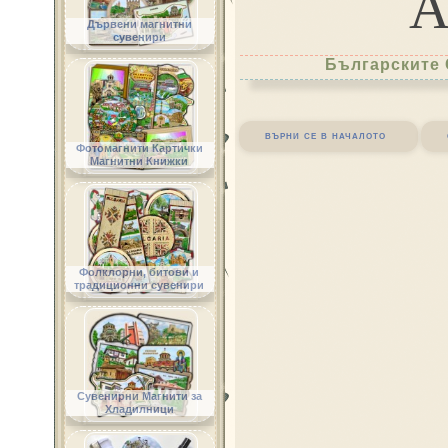
Дървени магнитни
сувенири
Българските 
върни се в началото
Фотомагнити Картички
Магнитни Книжки
Фолклорни, битови и
традиционни сувенири
Сувенирни Магнити за
Хладилници