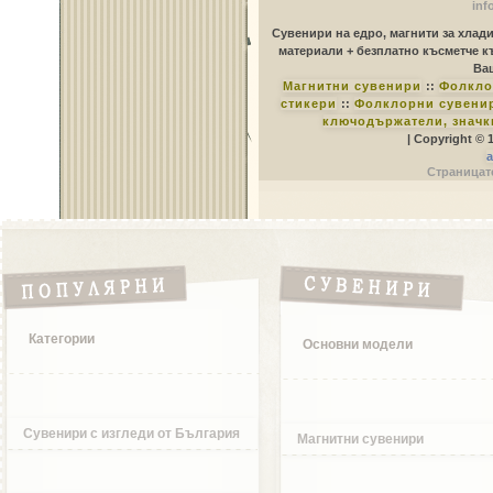
inf
Сувенири на едро, магнити за хлад
материали + безплатно късметче к
Ваш
Магнитни сувенири
::
Фолкло
стикери
::
Фолклорни сувенир
ключодържатели, значк
| Copyright © 
a
Страницате
Категории
Основни модели
Сувенири с изгледи от България
Магнитни сувенири