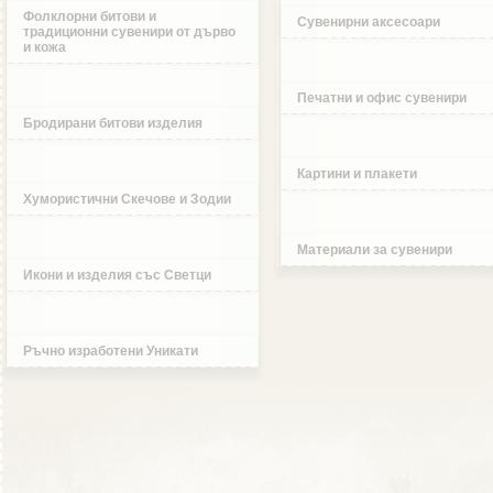
Фолклорни битови и
Сувенирни аксесоари
традиционни сувенири от дърво
и кожа
Печатни и офис сувенири
Бродирани битови изделия
Картини и плакети
Хумористични Скечове и Зодии
Материали за сувенири
Икони и изделия със Светци
Ръчно изработени Уникати