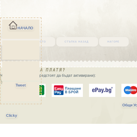
НАЧАЛО
върни се в началото
стъпка назад
нагоре
Начини на плащане (предстоят да бъдат активирани):
Tweet
Общи Ус
Clicky