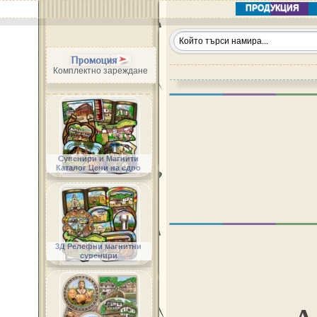
ПРОДУКЦИЯ
Промоция
Комплектно зареждане
Сувенири и Магнити
Каталог Цени на едро
3Д Релефни магнитни
сувенири