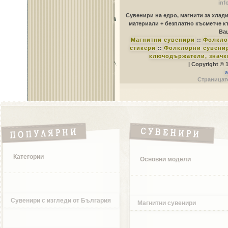
inf
Сувенири на едро, магнити за хлад
материали + безплатно късметче к
Ваш
Магнитни сувенири
::
Фолкло
стикери
::
Фолклорни сувенир
ключодържатели, значк
| Copyright © 
a
Страницате
Категории
Основни модели
Сувенири с изгледи от България
Магнитни сувенири