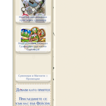
Многофункционални
практични сувенири
Многослойни Лазерно
Гравирани Магнитни
Сувенири
Сувенири и Магнити ::
Промоции
Добави като приятел
Присъединете се
към нас във Фейсбук