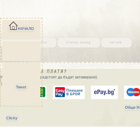
НАЧАЛО
върни се в началото
стъпка назад
нагоре
Начини на плащане (предстоят да бъдат активирани):
Tweet
Общи Ус
Clicky