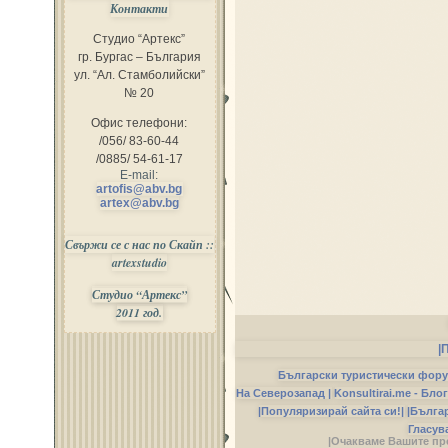
Контакти
Студио “Артекс”
гр. Бургас – България
ул. “Ал. Стамболийски”
№ 20
Офис телефони:
/056/ 83-60-44
/0885/ 54-61-17
E-mail:
artofis@abv.bg
artex@abv.bg
Свържи се с нас по Скайп ::
artexstudio
Студио “Артекс”
2011 год.
|
Български туристически фор
На Северозапад |
Konsultirai.me - Бло
|Популяризирай сайта си!|
|Бълга
Гласув
|Очакваме Вашите пр