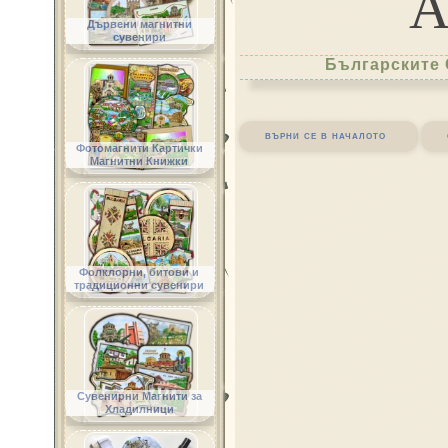
Дървени магнитни
сувенири
Българските 
върни се в началото
Фотомагнити Картички
Магнитни Книжки
Фолклорни, битови и
традиционни сувенири
Сувенирни Магнити за
Хладилници