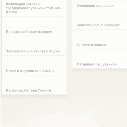
Фолклорни битови и
Сувенирни аксесоари
традиционни сувенири от дърво
и кожа
Печатни и офис сувенири
Бродирани битови изделия
Картини и плакети
Хумористични Скечове и Зодии
Материали за сувенири
Икони и изделия със Светци
Ръчно изработени Уникати