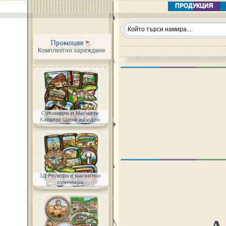
ПРОДУКЦИЯ
Промоция
Комплектно зареждане
Сувенири и Магнити
Каталог Цени на едро
3Д Релефни магнитни
сувенири