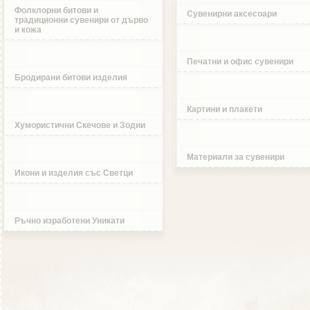
Фолклорни битови и
Сувенирни аксесоари
традиционни сувенири от дърво
и кожа
Печатни и офис сувенири
Бродирани битови изделия
Картини и плакети
Хумористични Скечове и Зодии
Материали за сувенири
Икони и изделия със Светци
Ръчно изработени Уникати