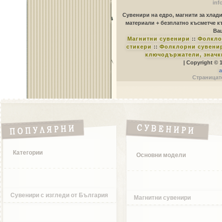
inf
Сувенири на едро, магнити за хлад
материали + безплатно късметче к
Ваш
Магнитни сувенири
::
Фолкло
стикери
::
Фолклорни сувенир
ключодържатели, значк
| Copyright © 
a
Страницате
Категории
Основни модели
Сувенири с изгледи от България
Магнитни сувенири