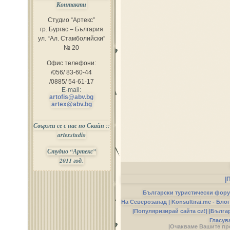
Контакти
Студио “Артекс”
гр. Бургас – България
ул. “Ал. Стамболийски”
№ 20
Офис телефони:
/056/ 83-60-44
/0885/ 54-61-17
E-mail:
artofis@abv.bg
artex@abv.bg
Свържи се с нас по Скайп ::
artexstudio
Студио “Артекс”
2011 год.
|
Български туристически фор
На Северозапад |
Konsultirai.me - Бло
|Популяризирай сайта си!|
|Бълга
Гласув
|Очакваме Вашите пр