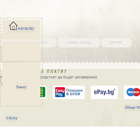
НАЧАЛО
върни се в началото
стъпка назад
нагоре
Начини на плащане (предстоят да бъдат активирани):
Tweet
Общи Ус
Clicky