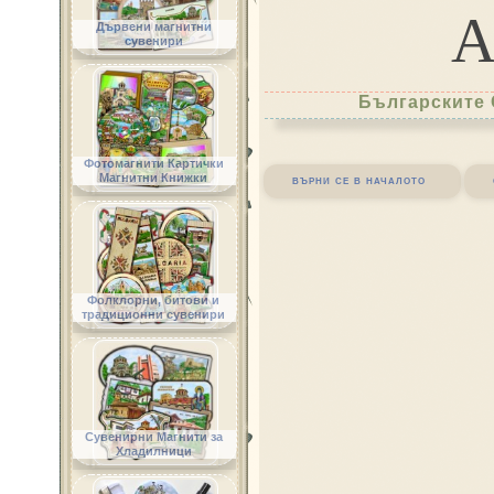
Дървени магнитни
сувенири
Българските 
Фотомагнити Картички
Магнитни Книжки
върни се в началото
Фолклорни, битови и
традиционни сувенири
Сувенирни Магнити за
Хладилници