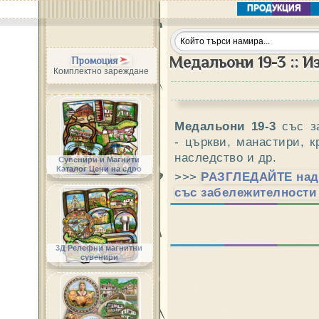
ПРОДУКЦИЯ
Медальони 19-3 :: И
Промоция
Комплектно зареждане
Медальони 19-3
със з
- църкви, манастири, к
наследство и др.
Сувенири и Магнити
Каталог Цени на едро
>>>
РАЗГЛЕДАЙТЕ над 
със забележителности
3Д Релефни магнитни
сувенири