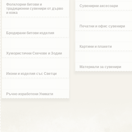
Фолклорни битови и
Сувенирни аксесоари
традиционни сувенири от дърво
и кожа
Печатни и офис сувенири
Бродирани битови изделия
Картини и плакети
Хумористични Скечове и Зодии
Материали за сувенири
Икони и изделия със Светци
Ръчно изработени Уникати