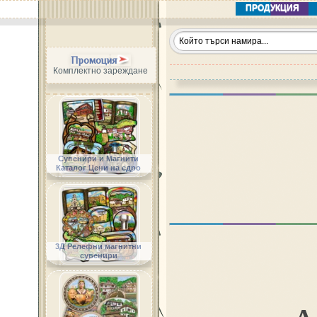
ПРОДУКЦИЯ
Промоция
Комплектно зареждане
Сувенири и Магнити
Каталог Цени на едро
3Д Релефни магнитни
сувенири