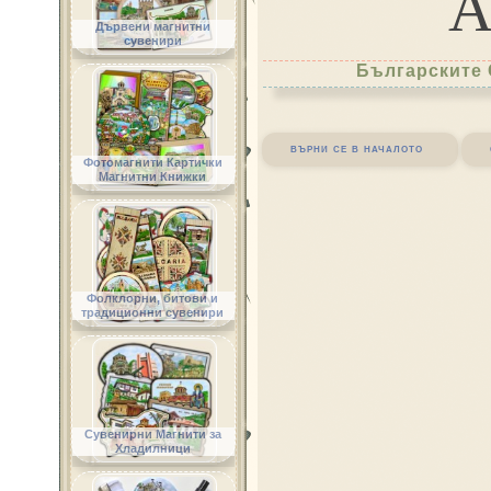
Дървени магнитни
сувенири
Българските 
върни се в началото
Фотомагнити Картички
Магнитни Книжки
Фолклорни, битови и
традиционни сувенири
Сувенирни Магнити за
Хладилници