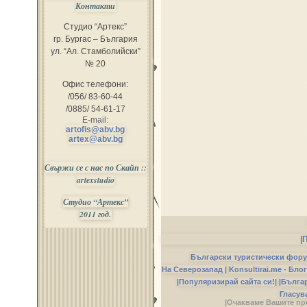
Контакти
Студио “Артекс”
гр. Бургас – България
ул. “Ал. Стамболийски”
№ 20
Офис телефони:
/056/ 83-60-44
/0885/ 54-61-17
E-mail:
artofis@abv.bg
artex@abv.bg
Свържи се с нас по Скайп ::
artexstudio
Студио “Артекс”
2011 год.
|
Български туристически фор
На Северозапад |
Konsultirai.me - Бло
|Популяризирай сайта си!|
|Бълга
Гласув
|Очакваме Вашите пр