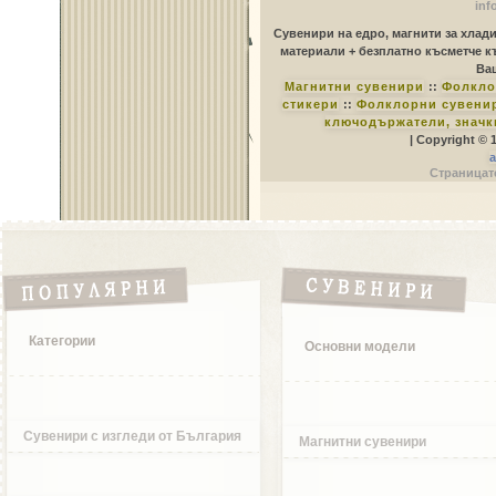
inf
Сувенири на едро, магнити за хлад
материали + безплатно късметче к
Ваш
Магнитни сувенири
::
Фолкло
стикери
::
Фолклорни сувенир
ключодържатели, значк
| Copyright © 
a
Страницате
Категории
Основни модели
Сувенири с изгледи от България
Магнитни сувенири