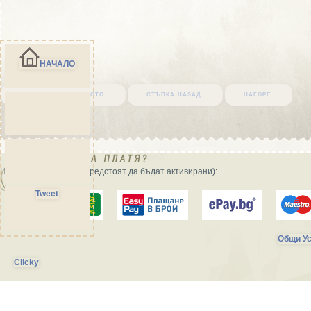
НАЧАЛО
върни се в началото
стъпка назад
нагоре
Начини на плащане (предстоят да бъдат активирани):
Tweet
Общи Ус
Clicky