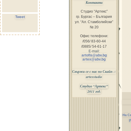
Контакти
Студио “Артекс”
гр. Бургас – България
Tweet
ул. “Ал. Стамболийски”
№ 20
Офис телефони:
/056/ 83-60-44
/0885/ 54-61-17
E-mail:
artofis@abv.bg
artex@abv.bg
Свържи се с нас по Скайп ::
artexstudio
Студио “Артекс”
2011 год.
На С
|