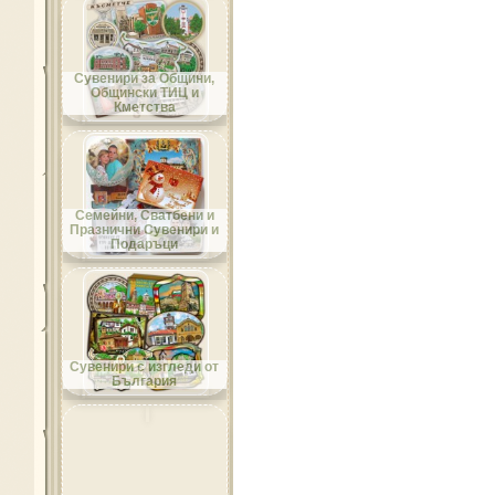
Област Добрич
Сувенири за Общини,
Общински ТИЦ и
Кметства
Област Кърджали
Семейни, Сватбени и
Празнични Сувенири и
Подаръци
Област Кюстендил
Сувенири с изгледи от
България
Област Ловеч