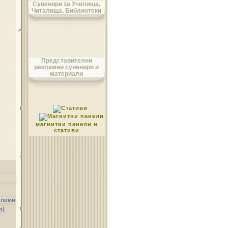
Сувенири за Училища,
Читалища, Библиотеки
Област Монтана
Представителни
рекламни сувенири и
материали
Област Пазарджик
магнитни панели и
стативи
Област Перник
илими
о|