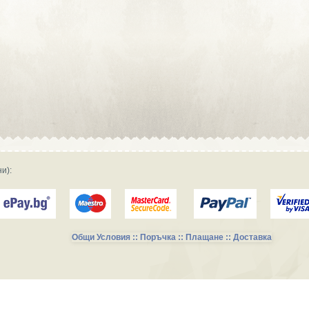
Сувенирна реклама :: Търговски
фирми и магазини
Сувенирна реклама :: Продукция и
фирми за производство
Сувенирна реклама :: Транспорт и
Услуги
и):
Общи Условия :: Поръчка :: Плащане :: Доставка
Сувенирни Колекции за Късметлии