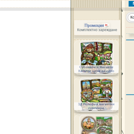
Промоция
Комплектно зареждане
Сувенири и Магнити
Каталог Цени на едро
3Д Релефни магнитни
сувенири