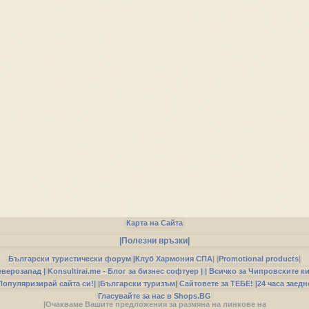
Карта на Сайта
|Полезни връзки|
Български туристически форум
|
Клуб Хармония СПА
|
|
Promotional products
|
еверозапад |
Konsultirai.me - Блог за бизнес софтуер |
| Всичко за Чипровските к
Популяризирай сайта си!|
|Български туризъм|
Сайтовете за ТЕБЕ!
|24 часа заедн
Гласувайте за нас в Shops.BG
|Очакваме Вашите предложения за размяна на линкове на