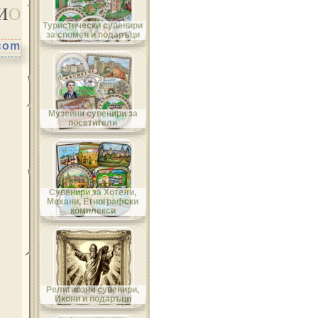
И
О
Област Велико Търново
Туристически сувенири
за спомен и подаръци
.com
Област Видин
Музейни сувенири за
посетители
Област Враца
Сувенири за Хотели,
Механи, Етнографски
комплекси
Област Габрово
Религиозни сувенири,
Икони и подаръци