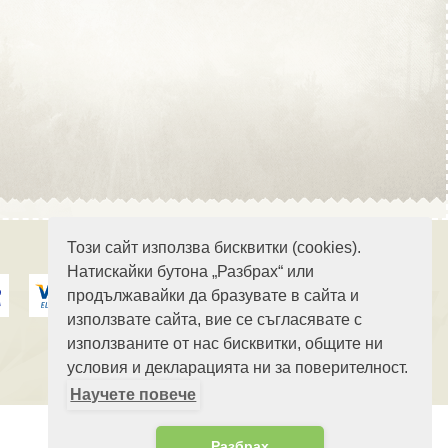
Област Стара Загора
Област Търговище
Този сайт използва бисквитки (cookies).
Натискайки бутона „Разбрах“ или
продължавайки да бразувате в сайта и
Област Хасково
използвате сайта, вие се съгласявате с
използваните от нас бисквитки, общите ни
условия и декларацията ни за поверителност.
Научете повече
Област Шумен
Разбрах