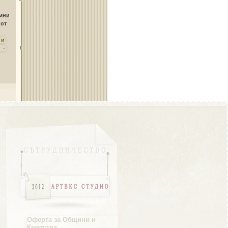
Област Плевен
амни
 от
ни
 -
Област Пловдив
Област Разград
Област Русе
Оферта за Общини и
Кметства