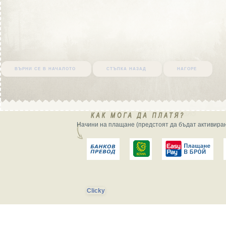
върни се в началото
стъпка назад
нагоре
Начини на плащане (предстоят да бъдат активиран
Clicky