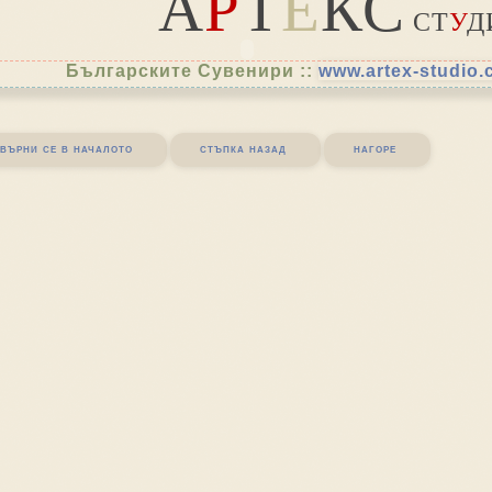
А
Р
Т
Е
КС
СТ
У
Д
Българските Сувенири ::
www.artex-studio
върни се в началото
стъпка назад
нагоре