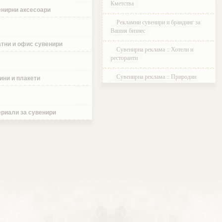
Кметства
нирни аксесоари
Рекламни сувенири и брандинг за
Вашия бизнес
тни и офис сувенири
Сувенирна реклама :: Хотели и
ресторанти
Сувенирна реклама :: Природни
ини и плакети
паркове и Резервати
Сувенирна реклама :: Музеи и
Галерии
риали за сувенири
Сувенирна реклама :: Етнографски
Комплекси
Сувенирна реклама :: Курортни и
ваканционни селища
Сувенирна реклама :: Туристически
агенции и дружества
Сувенирна реклама :: Атракции и
развлечения