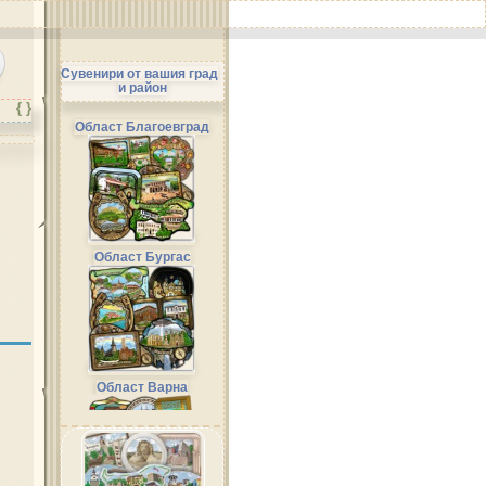
Сувенири от вашия град
и район
{ }
Област Благоевград
Област Бургас
Област Варна