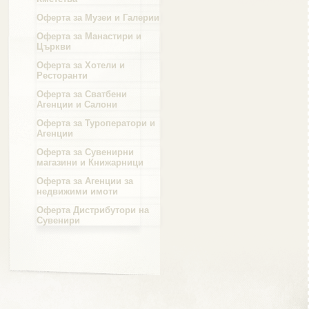
Оферта за Музеи и Галерии
Област Силистра
Оферта за Манастири и
Църкви
Оферта за Хотели и
Ресторанти
Оферта за Сватбени
Агенции и Салони
Област Сливен
Оферта за Туроператори и
Агенции
Оферта за Сувенирни
магазини и Книжарници
Оферта за Агенции за
Област Смолян
недвижими имоти
Оферта Дистрибутори на
Сувенири
Област София