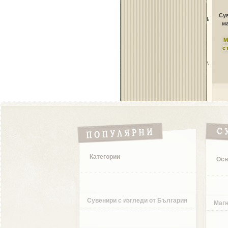
Сув
ма
М
с
Категории
Осн
Сувенири с изгледи от България
Магн