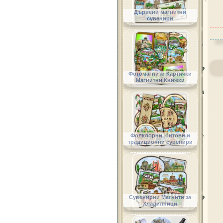
Дървени магнитни
сувенири
Фотомагнити Картички
Магнитни Книжки
Фолклорни, битови и
традиционни сувенири
Сувенирни Магнити за
Хладилници