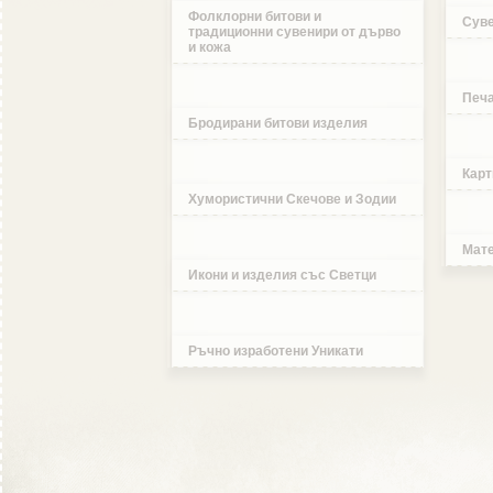
Фолклорни битови и
Суве
традиционни сувенири от дърво
и кожа
Печа
Бродирани битови изделия
Карт
Хумористични Скечове и Зодии
Мате
Икони и изделия със Светци
Ръчно изработени Уникати