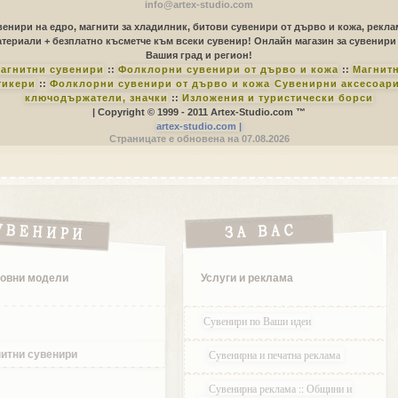
info@artex-studio.com
енири на едро, магнити за хладилник, битови сувенири от дърво и кожа, рекл
териали + безплатно късметче към всеки сувенир! Онлайн магазин за сувенири
Вашия град и регион!
агнитни сувенири
::
Фолклорни сувенири от дърво и кожа
::
Магнит
тикери
::
Фолклорни сувенири от дърво и кожа
Сувенирни аксесоари
ключодържатели, значки
::
Изложения и туристически борси
| Copyright © 1999 - 2011 Artex-Studio.com ™
artex-studio.com |
Страницате е обновена на 07.08.2026
овни модели
Услуги и реклама
Сувенири по Ваши идеи
Сувенирна и печатна реклама
итни сувенири
Сувенирна реклама :: Общини и