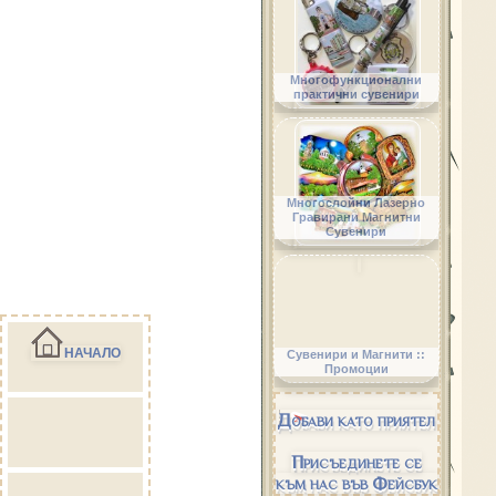
Многофункционални
практични сувенири
Многослойни Лазерно
Гравирани Магнитни
Сувенири
НАЧАЛО
Сувенири и Магнити ::
Промоции
Добави като приятел
Присъединете се
към нас във Фейсбук