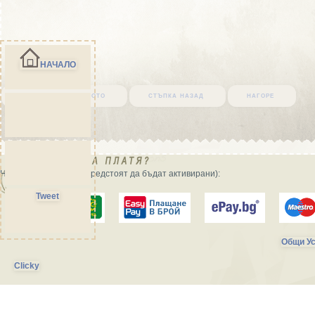
НАЧАЛО
върни се в началото
стъпка назад
нагоре
Начини на плащане (предстоят да бъдат активирани):
Tweet
Общи Ус
Clicky