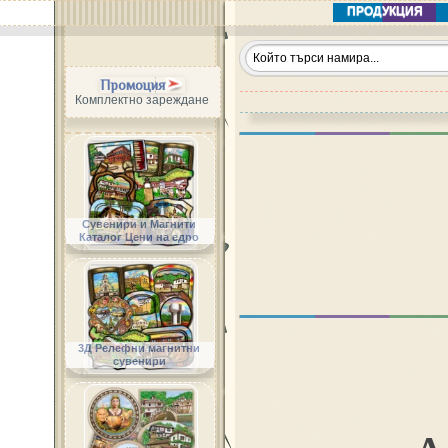
ПРОДУКЦИЯ
Промоция
Комплектно зареждане
Сувенири и Магнити
Каталог Цени на едро
3Д Релефни магнитни
сувенири