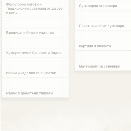
Фолклорни битови и
Сувенирни аксесоари
традиционни сувенири от дърво
и кожа
Печатни и офис сувенири
Бродирани битови изделия
Картини и плакети
Хумористични Скечове и Зодии
Материали за сувенири
Икони и изделия със Светци
Ръчно изработени Уникати