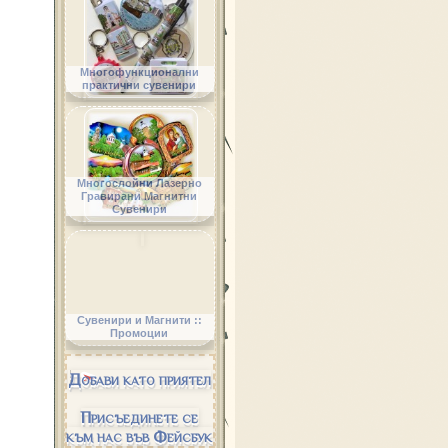
Многофункционални
практични сувенири
Многослойни Лазерно
Гравирани Магнитни
Сувенири
Сувенири и Магнити ::
Промоции
Добави като приятел
Присъединете се
към нас във Фейсбук