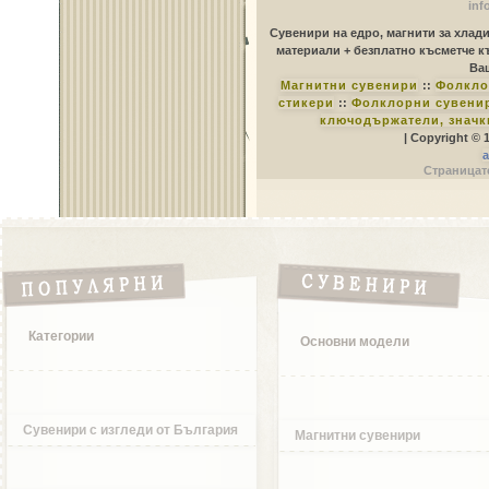
inf
Сувенири на едро, магнити за хлад
материали + безплатно късметче к
Ваш
Магнитни сувенири
::
Фолкло
стикери
::
Фолклорни сувенир
ключодържатели, значк
| Copyright © 
a
Страницате
Категории
Основни модели
Сувенири с изгледи от България
Магнитни сувенири