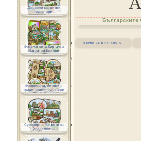
Дървени магнитни
сувенири
Българските 
върни се в началото
Фотомагнити Картички
Магнитни Книжки
Фолклорни, битови и
традиционни сувенири
Сувенирни Магнити за
Хладилници