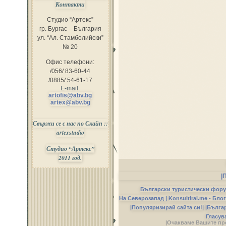
Контакти
Студио “Артекс”
гр. Бургас – България
ул. “Ал. Стамболийски”
№ 20
Офис телефони:
/056/ 83-60-44
/0885/ 54-61-17
E-mail:
artofis@abv.bg
artex@abv.bg
Свържи се с нас по Скайп ::
artexstudio
Студио “Артекс”
2011 год.
|
Български туристически фор
На Северозапад |
Konsultirai.me - Бло
|Популяризирай сайта си!|
|Бълга
Гласув
|Очакваме Вашите пр