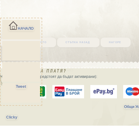
НАЧАЛО
върни се в началото
стъпка назад
нагоре
Начини на плащане (предстоят да бъдат активирани):
Tweet
Общи Ус
Clicky