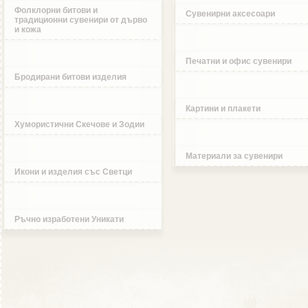
Фолклорни битови и
Сувенирни аксесоари
традиционни сувенири от дърво
и кожа
Печатни и офис сувенири
Бродирани битови изделия
Картини и плакети
Хумористични Скечове и Зодии
Материали за сувенири
Икони и изделия със Светци
Ръчно изработени Уникати