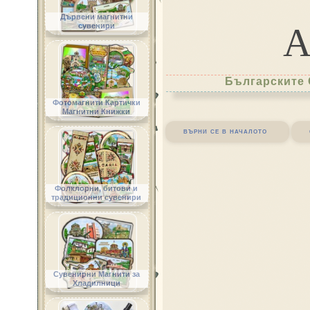
Дървени магнитни
сувенири
Българските 
Фотомагнити Картички
Магнитни Книжки
върни се в началото
Фолклорни, битови и
традиционни сувенири
Сувенирни Магнити за
Хладилници