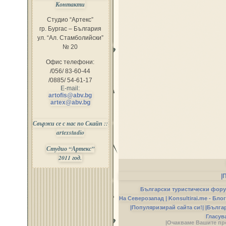
Контакти
Студио “Артекс”
гр. Бургас – България
ул. “Ал. Стамболийски”
№ 20
Офис телефони:
/056/ 83-60-44
/0885/ 54-61-17
E-mail:
artofis@abv.bg
artex@abv.bg
Свържи се с нас по Скайп ::
artexstudio
Студио “Артекс”
2011 год.
|
Български туристически фор
На Северозапад |
Konsultirai.me - Бло
|Популяризирай сайта си!|
|Бълга
Гласув
|Очакваме Вашите пр