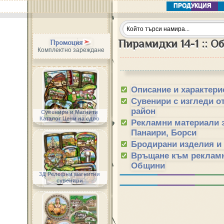
ПРОДУКЦИЯ
Пирамидки 14-1 :: 
Промоция
Комплектно зареждане
Описание и характери
Сувенири с изгледи о
район
Сувенири и Магнити
Каталог Цени на едро
Рекламни материали 
Панаири, Борси
Бродирани изделия и
Връщане към рекламн
Общини
3Д Релефни магнитни
сувенири