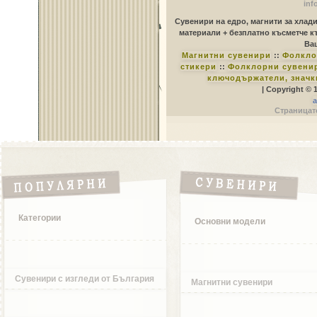
inf
Сувенири на едро, магнити за хлад
материали + безплатно късметче к
Ваш
Магнитни сувенири
::
Фолкло
стикери
::
Фолклорни сувенир
ключодържатели, значк
| Copyright © 
a
Страницате
Категории
Основни модели
Сувенири с изгледи от България
Магнитни сувенири