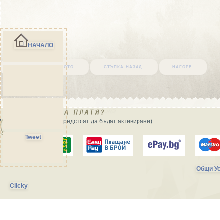
НАЧАЛО
върни се в началото
стъпка назад
нагоре
Начини на плащане (предстоят да бъдат активирани):
Tweet
Общи Ус
Clicky