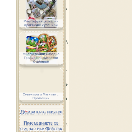
Многофункционални
практични сувенири
Многослойни Лазерно
Гравирани Магнитни
Сувенири
Сувенири и Магнити ::
Промоции
Добави като приятел
Присъединете се
към нас във Фейсбук