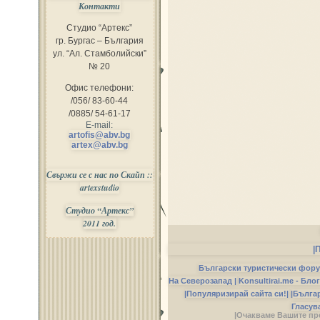
Контакти
Студио “Артекс”
гр. Бургас – България
ул. “Ал. Стамболийски”
№ 20
Офис телефони:
/056/ 83-60-44
/0885/ 54-61-17
E-mail:
artofis@abv.bg
artex@abv.bg
Свържи се с нас по Скайп ::
artexstudio
Студио “Артекс”
2011 год.
|
Български туристически фор
На Северозапад |
Konsultirai.me - Бло
|Популяризирай сайта си!|
|Бълга
Гласув
|Очакваме Вашите пр