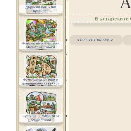
Дървени магнитни
сувенири
Българските 
върни се в началото
Фотомагнити Картички
Магнитни Книжки
Фолклорни, битови и
традиционни сувенири
Сувенирни Магнити за
Хладилници