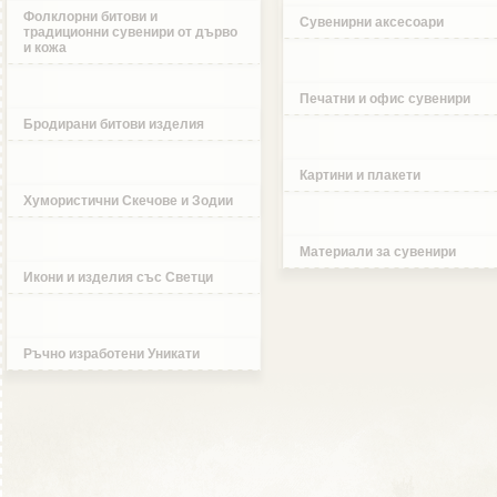
Фолклорни битови и
Сувенирни аксесоари
традиционни сувенири от дърво
и кожа
Печатни и офис сувенири
Бродирани битови изделия
Картини и плакети
Хумористични Скечове и Зодии
Материали за сувенири
Икони и изделия със Светци
Ръчно изработени Уникати