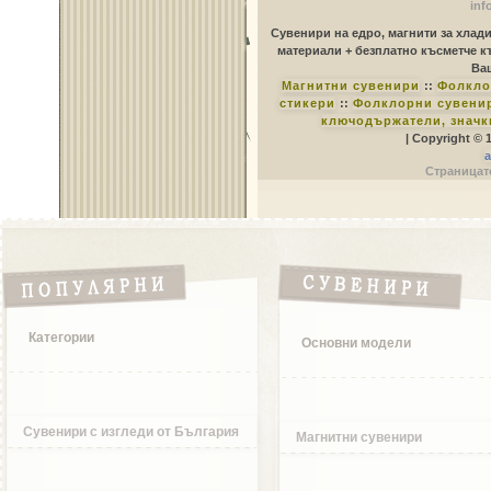
inf
Сувенири на едро, магнити за хлад
материали + безплатно късметче к
Ваш
Магнитни сувенири
::
Фолкло
стикери
::
Фолклорни сувенир
ключодържатели, значк
| Copyright © 
a
Страницате
Категории
Основни модели
Сувенири с изгледи от България
Магнитни сувенири