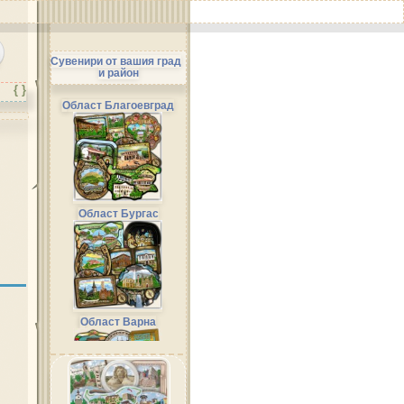
Сувенири от вашия град
и район
{ }
Област Благоевград
Област Бургас
Област Варна