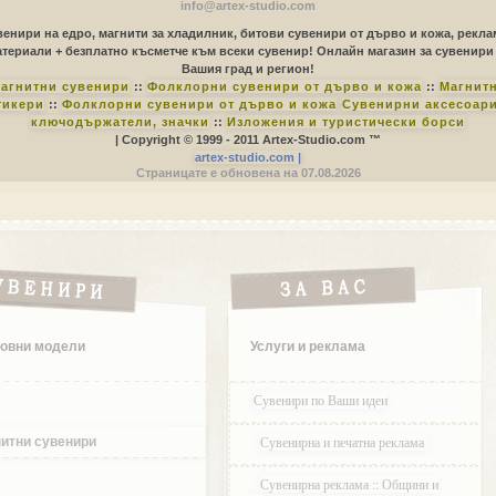
info@artex-studio.com
енири на едро, магнити за хладилник, битови сувенири от дърво и кожа, рекл
териали + безплатно късметче към всеки сувенир! Онлайн магазин за сувенири
Вашия град и регион!
агнитни сувенири
::
Фолклорни сувенири от дърво и кожа
::
Магнит
тикери
::
Фолклорни сувенири от дърво и кожа
Сувенирни аксесоари
ключодържатели, значки
::
Изложения и туристически борси
| Copyright © 1999 - 2011 Artex-Studio.com ™
artex-studio.com |
Страницате е обновена на 07.08.2026
овни модели
Услуги и реклама
Сувенири по Ваши идеи
Сувенирна и печатна реклама
итни сувенири
Сувенирна реклама :: Общини и