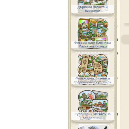
Дървени магнитни
сувенири
Фотомагнити Картички
Магнитни Книжки
Фолклорни, битови и
традиционни сувенири
Сувенирни Магнити за
Хладилници