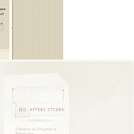
Област Плевен
амни
 от
ни
 -
Област Пловдив
Област Разград
Област Русе
Оферта за Общини и
Кметства