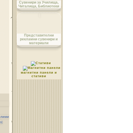
Сувенири за Училища,
Читалища, Библиотеки
Област Монтана
Представителни
рекламни сувенири и
материали
Област Пазарджик
магнитни панели и
стативи
Област Перник
илими
о|