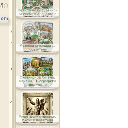
И
О
Област Велико Търново
Туристически сувенири
за спомен и подаръци
.com
Област Видин
Музейни сувенири за
посетители
Област Враца
Сувенири за Хотели,
Механи, Етнографски
комплекси
Област Габрово
Религиозни сувенири,
Икони и подаръци