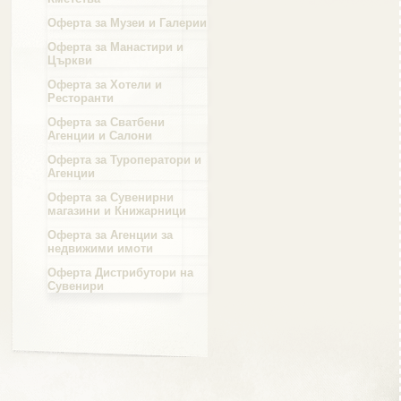
Оферта за Музеи и Галерии
Област Силистра
Оферта за Манастири и
Църкви
Оферта за Хотели и
Ресторанти
Оферта за Сватбени
Агенции и Салони
Област Сливен
Оферта за Туроператори и
Агенции
Оферта за Сувенирни
магазини и Книжарници
Оферта за Агенции за
Област Смолян
недвижими имоти
Оферта Дистрибутори на
Сувенири
Област София