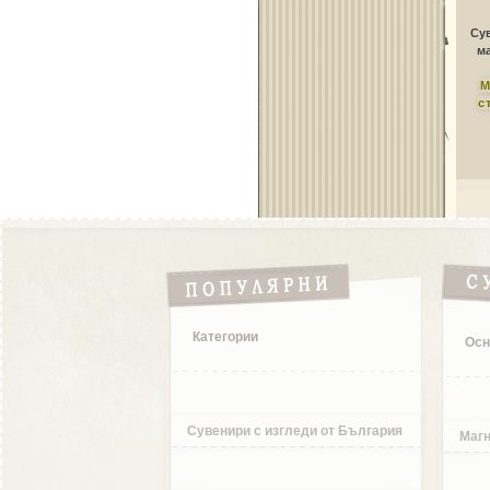
Сув
ма
М
с
Категории
Осн
Сувенири с изгледи от България
Магн