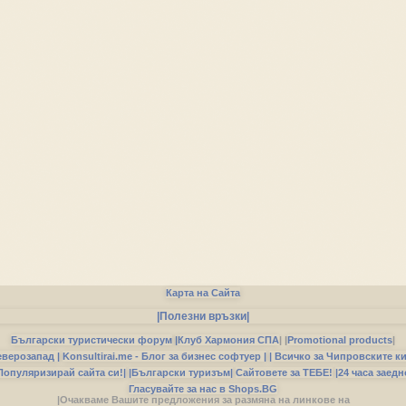
Карта на Сайта
|Полезни връзки|
Български туристически форум
|
Клуб Хармония СПА
|
|
Promotional products
|
еверозапад |
Konsultirai.me - Блог за бизнес софтуер |
| Всичко за Чипровските к
Популяризирай сайта си!|
|Български туризъм|
Сайтовете за ТЕБЕ!
|24 часа заедн
Гласувайте за нас в Shops.BG
|Очакваме Вашите предложения за размяна на линкове на