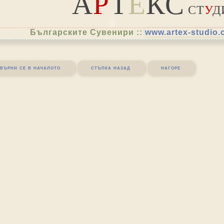
А
Р
Т
Е
КС
СТ
У
Д
Българските Сувенири ::
www.artex-studio
върни се в началото
стъпка назад
нагоре