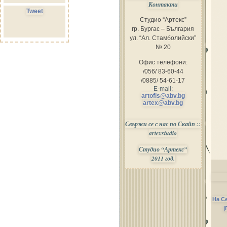
Контакти
Tweet
Студио “Артекс”
гр. Бургас – България
ул. “Ал. Стамболийски”
№ 20
Офис телефони:
/056/ 83-60-44
/0885/ 54-61-17
E-mail:
artofis@abv.bg
artex@abv.bg
Свържи се с нас по Скайп ::
artexstudio
Студио “Артекс”
2011 год.
На С
|