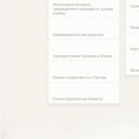
Фолклорни битови и
Суве
традиционни сувенири от дърво
и кожа
Печа
Бродирани битови изделия
Карт
Хумористични Скечове и Зодии
Мате
Икони и изделия със Светци
Ръчно изработени Уникати