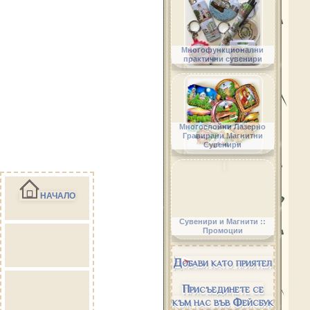
Многофункционални
практични сувенири
Многослойни Лазерно
Гравирани Магнитни
Сувенири
НАЧАЛО
Сувенири и Магнити ::
Промоции
Добави като приятел
Присъединете се
към нас във Фейсбук