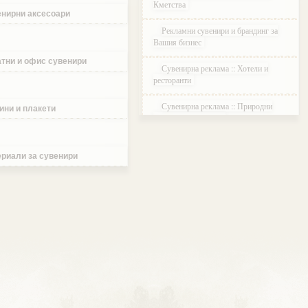
Кметства
нирни аксесоари
Рекламни сувенири и брандинг за
Вашия бизнес
тни и офис сувенири
Сувенирна реклама :: Хотели и
ресторанти
Сувенирна реклама :: Природни
ини и плакети
паркове и Резервати
Сувенирна реклама :: Музеи и
Галерии
риали за сувенири
Сувенирна реклама :: Етнографски
Комплекси
Сувенирна реклама :: Курортни и
ваканционни селища
Сувенирна реклама :: Туристически
агенции и дружества
Сувенирна реклама :: Атракции и
развлечения