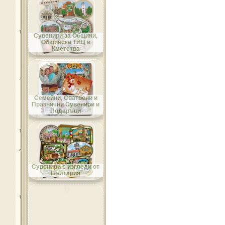
Област Добрич
Сувенири за Общини,
Общински ТИЦ и
Кметства
Област Кърджали
Семейни, Сватбени и
Празнични Сувенири и
Подаръци
Област Кюстендил
Сувенири с изгледи от
България
Област Ловеч