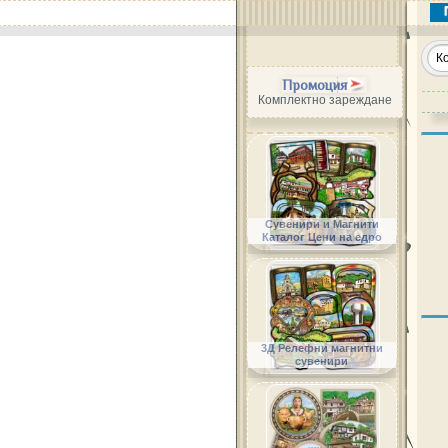
Промоция
Комплектно зареждане
Сувенири и Магнити
Каталог Цени на едро
3Д Релефни магнитни
сувенири