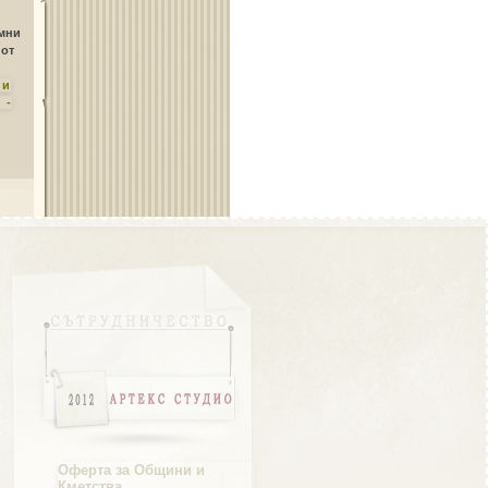
Област Плевен
амни
 от
ни
 -
Област Пловдив
Област Разград
Област Русе
Оферта за Общини и
Кметства