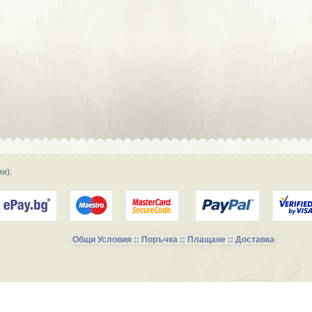
Сувенирна реклама :: Търговски
фирми и магазини
Сувенирна реклама :: Продукция и
фирми за производство
Сувенирна реклама :: Транспорт и
Услуги
и):
Общи Условия :: Поръчка :: Плащане :: Доставка
Сувенирни Колекции за Късметлии