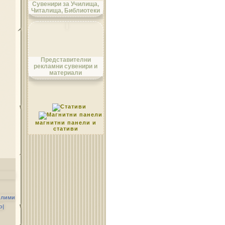
Сувенири за Училища,
Читалища, Библиотеки
Област Монтана
Представителни
рекламни сувенири и
материали
Област Пазарджик
магнитни панели и
стативи
Област Перник
илими
о|