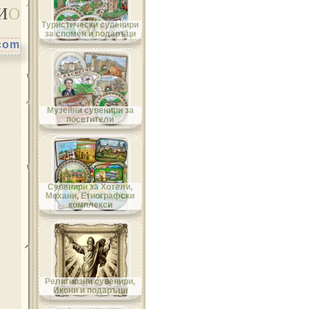
И
О
Област Велико Търново
Туристически сувенири
за спомен и подаръци
.com
Област Видин
Музейни сувенири за
посетители
Област Враца
Сувенири за Хотели,
Механи, Етнографски
комплекси
Област Габрово
Религиозни сувенири,
Икони и подаръци