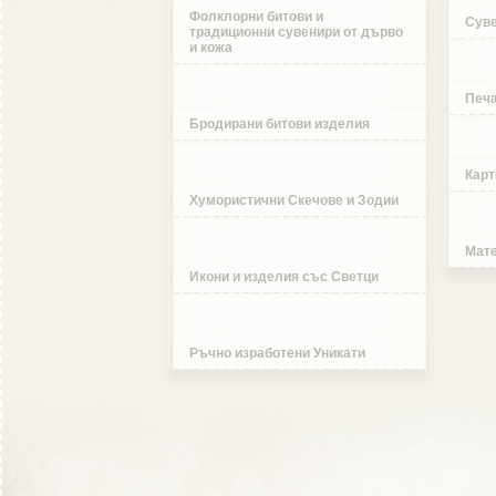
Фолклорни битови и
Суве
традиционни сувенири от дърво
и кожа
Печа
Бродирани битови изделия
Карт
Хумористични Скечове и Зодии
Мате
Икони и изделия със Светци
Ръчно изработени Уникати