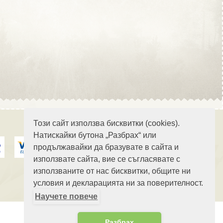
Област Стара Загора
Област Търговище
Този сайт използва бисквитки (cookies).
Натискайки бутона „Разбрах“ или
продължавайки да бразувате в сайта и
Област Хасково
използвате сайта, вие се съгласявате с
използваните от нас бисквитки, общите ни
условия и декларацията ни за поверителност.
Научете повече
Област Шумен
Разбрах