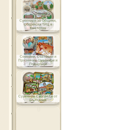
Област Добрич
Сувенири за Общини,
Общински ТИЦ и
Кметства
Област Кърджали
Семейни, Сватбени и
Празнични Сувенири и
Подаръци
Област Кюстендил
Сувенири с изгледи от
България
Област Ловеч