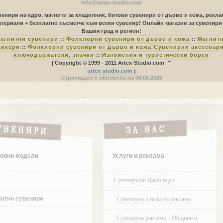
info@artex-studio.com
енири на едро, магнити за хладилник, битови сувенири от дърво и кожа, рекл
териали + безплатно късметче към всеки сувенир! Онлайн магазин за сувенири
Вашия град и регион!
агнитни сувенири
::
Фолклорни сувенири от дърво и кожа
::
Магнит
тикери
::
Фолклорни сувенири от дърво и кожа
Сувенирни аксесоари
ключодържатели, значки
::
Изложения и туристически борси
| Copyright © 1999 - 2011 Artex-Studio.com ™
artex-studio.com |
Страницате е обновена на 06.08.2026
овни модели
Услуги и реклама
Сувенири по Ваши идеи
Сувенирна и печатна реклама
итни сувенири
Сувенирна реклама :: Общини и