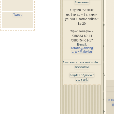
Контакти
Студио “Артекс”
гр. Бургас – България
Tweet
ул. “Ал. Стамболийски”
№ 20
Офис телефони:
/056/ 83-60-44
/0885/ 54-61-17
E-mail:
artofis@abv.bg
artex@abv.bg
Свържи се с нас по Скайп ::
artexstudio
Студио “Артекс”
2011 год.
На С
|