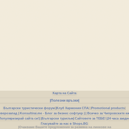
Карта на Сайта
|Полезни връзки|
Български туристически форум
|
Клуб Хармония СПА
|
|
Promotional products
|
еверозапад |
Konsultirai.me - Блог за бизнес софтуер |
| Всичко за Чипровските к
Популяризирай сайта си!|
|Български туризъм|
Сайтовете за ТЕБЕ!
|24 часа заедн
Гласувайте за нас в Shops.BG
|Очакваме Вашите предложения за размяна на линкове на