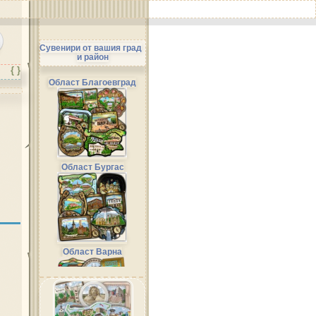
Сувенири от вашия град
и район
{ }
Област Благоевград
Област Бургас
Област Варна