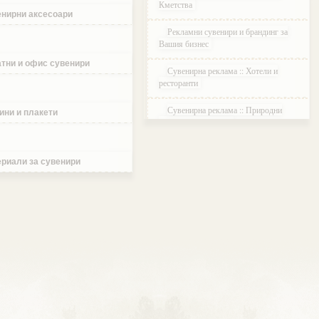
Кметства
нирни аксесоари
Рекламни сувенири и брандинг за
Вашия бизнес
тни и офис сувенири
Сувенирна реклама :: Хотели и
ресторанти
Сувенирна реклама :: Природни
ини и плакети
паркове и Резервати
Сувенирна реклама :: Музеи и
Галерии
риали за сувенири
Сувенирна реклама :: Етнографски
Комплекси
Сувенирна реклама :: Курортни и
ваканционни селища
Сувенирна реклама :: Туристически
агенции и дружества
Сувенирна реклама :: Атракции и
развлечения