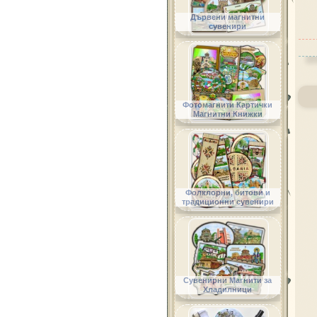
Дървени магнитни
сувенири
Фотомагнити Картички
Магнитни Книжки
Фолклорни, битови и
традиционни сувенири
Сувенирни Магнити за
Хладилници