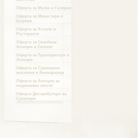
Оферта за Музеи и Галерии
Област Силистра
Оферта за Манастири и
Църкви
Оферта за Хотели и
Ресторанти
Оферта за Сватбени
Агенции и Салони
Област Сливен
Оферта за Туроператори и
Агенции
Оферта за Сувенирни
магазини и Книжарници
Оферта за Агенции за
Област Смолян
недвижими имоти
Оферта Дистрибутори на
Сувенири
Област София