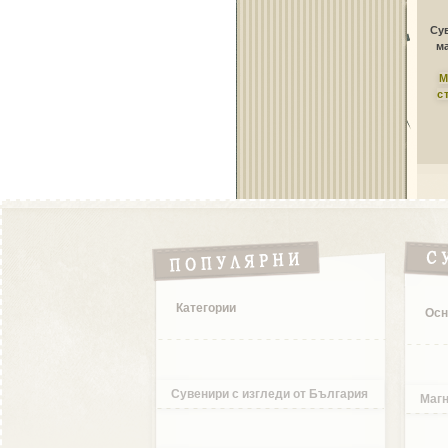
Сув
ма
М
с
Категории
Осн
Сувенири с изгледи от България
Магн