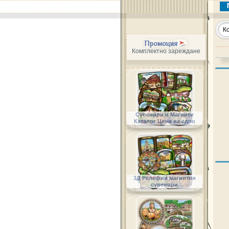
Промоция
Комплектно зареждане
Сувенири и Магнити
Каталог Цени на едро
3Д Релефни магнитни
сувенири