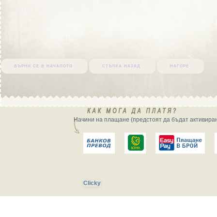
върни се в началото
стъпка назад
нагоре
Начини на плащане (предстоят да бъдат активиран
Clicky