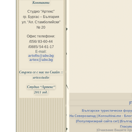
Контакти
Студио “Артекс”
гр. Бургас – България
ул. “Ал. Стамболийски”
№ 20
Офис телефони:
/056/ 83-60-44
/0885/ 54-61-17
E-mail:
artofis@abv.bg
artex@abv.bg
Свържи се с нас по Скайп ::
artexstudio
Студио “Артекс”
2011 год.
|
Български туристически фор
На Северозапад |
Konsultirai.me - Бло
|Популяризирай сайта си!|
|Бълга
Гласув
|Очакваме Вашите пр