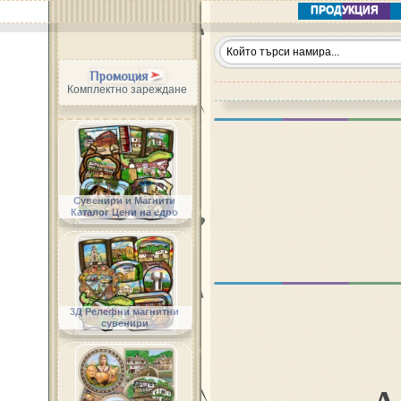
ПРОДУКЦИЯ
Промоция
Комплектно зареждане
Сувенири и Магнити
Каталог Цени на едро
3Д Релефни магнитни
сувенири