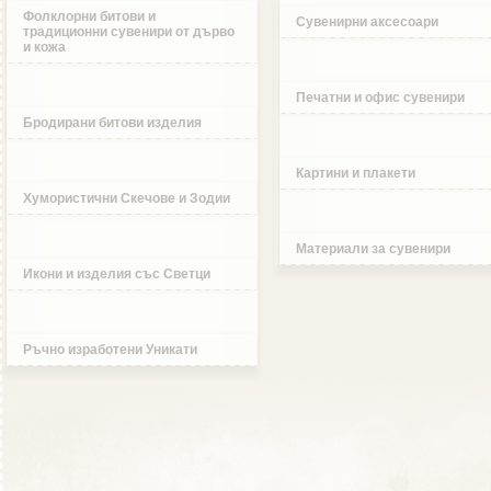
Фолклорни битови и
Сувенирни аксесоари
традиционни сувенири от дърво
и кожа
Печатни и офис сувенири
Бродирани битови изделия
Картини и плакети
Хумористични Скечове и Зодии
Материали за сувенири
Икони и изделия със Светци
Ръчно изработени Уникати