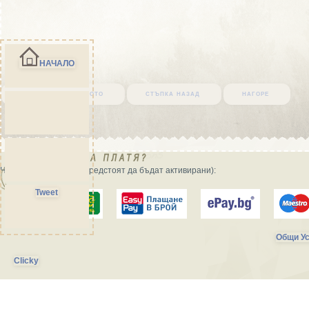
НАЧАЛО
върни се в началото
стъпка назад
нагоре
Начини на плащане (предстоят да бъдат активирани):
Tweet
Общи Ус
Clicky