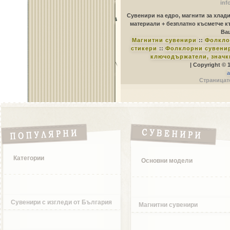
inf
Сувенири на едро, магнити за хлад
материали + безплатно късметче к
Ваш
Магнитни сувенири
::
Фолкло
стикери
::
Фолклорни сувенир
ключодържатели, значк
| Copyright © 
a
Страницате
Категории
Основни модели
Сувенири с изгледи от България
Магнитни сувенири