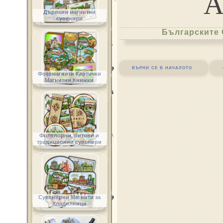
Дървени магнитни
сувенири
Българските 
върни се в началото
Фотомагнити Картички
Магнитни Книжки
Фолклорни, битови и
традиционни сувенири
Сувенирни Магнити за
Хладилници