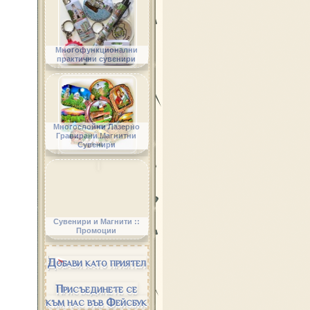
Многофункционални
практични сувенири
Многослойни Лазерно
Гравирани Магнитни
Сувенири
Сувенири и Магнити ::
Промоции
Добави като приятел
Присъединете се
към нас във Фейсбук