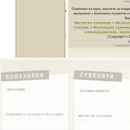
inf
Сувенири на едро, магнити за хлад
материали + безплатно късметче к
Ваш
Магнитни сувенири
::
Фолкло
стикери
::
Фолклорни сувенир
ключодържатели, значк
| Copyright © 
a
Страницате
Категории
Основни модели
Сувенири с изгледи от България
Магнитни сувенири