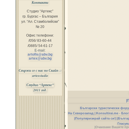
Контакти
Студио “Артекс”
гр. Бургас – България
ул. “Ал. Стамболийски”
№ 20
Офис телефони:
/056/ 83-60-44
/0885/ 54-61-17
E-mail:
artofis@abv.bg
artex@abv.bg
Свържи се с нас по Скайп ::
artexstudio
Студио “Артекс”
2011 год.
|
Български туристически фор
На Северозапад |
Konsultirai.me - Бло
|Популяризирай сайта си!|
|Бълга
Гласув
|Очакваме Вашите пр