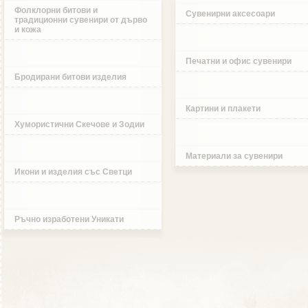
Фолклорни битови и
Сувенирни аксесоари
традиционни сувенири от дърво
и кожа
Печатни и офис сувенири
Бродирани битови изделия
Картини и плакети
Хумористични Скечове и Зодии
Материали за сувенири
Икони и изделия със Светци
Ръчно изработени Уникати