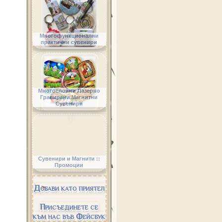
Многофункционални
практични сувенири
Многослойни Лазерно
Гравирани Магнитни
Сувенири
Сувенири и Магнити ::
Промоции
Добави като приятел
Присъединете се
към нас във Фейсбук