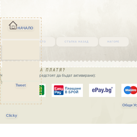
НАЧАЛО
върни се в началото
стъпка назад
нагоре
Начини на плащане (предстоят да бъдат активирани):
Tweet
Общи Ус
Clicky