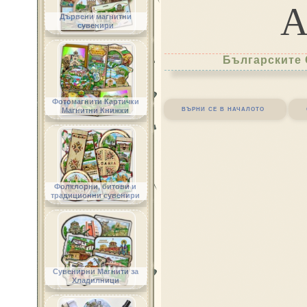
Дървени магнитни
сувенири
Българските 
Фотомагнити Картички
върни се в началото
Магнитни Книжки
Фолклорни, битови и
традиционни сувенири
Сувенирни Магнити за
Хладилници