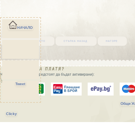
НАЧАЛО
върни се в началото
стъпка назад
нагоре
Начини на плащане (предстоят да бъдат активирани):
Tweet
Общи Ус
Clicky