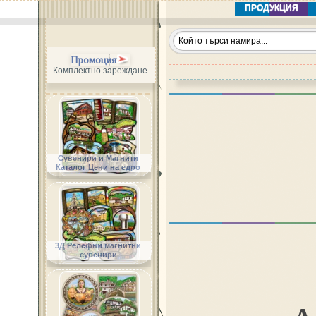
ПРОДУКЦИЯ
Промоция
Комплектно зареждане
Сувенири и Магнити
Каталог Цени на едро
3Д Релефни магнитни
сувенири