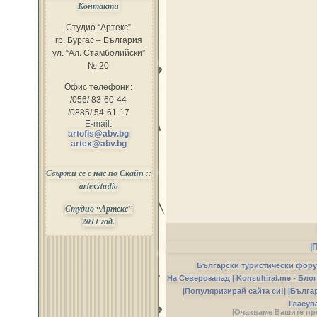
Контакти
Студио “Артекс”
гр. Бургас – България
ул. “Ал. Стамболийски”
№ 20
Офис телефони:
/056/ 83-60-44
/0885/ 54-61-17
E-mail:
artofis@abv.bg
artex@abv.bg
Свържи се с нас по Скайп ::
artexstudio
Студио “Артекс”
2011 год.
|
Български туристически фор
На Северозапад |
Konsultirai.me - Бло
|Популяризирай сайта си!|
|Бълга
Гласув
|Очакваме Вашите пр