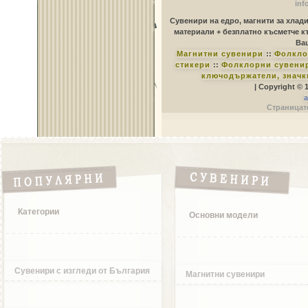
inf
Сувенири на едро, магнити за хлад
материали + безплатно късметче к
Ваш
Магнитни сувенири
::
Фолкло
стикери
::
Фолклорни сувенир
ключодържатели, значк
| Copyright © 
a
Страницате
Категории
Основни модели
Сувенири с изгледи от България
Магнитни сувенири