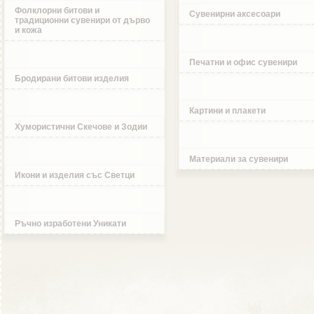
Фолклорни битови и
Сувенирни аксесоари
традиционни сувенири от дърво
и кожа
Печатни и офис сувенири
Бродирани битови изделия
Картини и плакети
Хумористични Скечове и Зодии
Материали за сувенири
Икони и изделия със Светци
Ръчно изработени Уникати