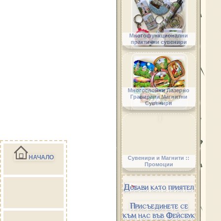
Многофункционални
практични сувенири
Многослойни Лазерно
Гравирани Магнитни
Сувенири
НАЧАЛО
Сувенири и Магнити ::
Промоции
Добави като приятел
Присъединете се
към нас във Фейсбук