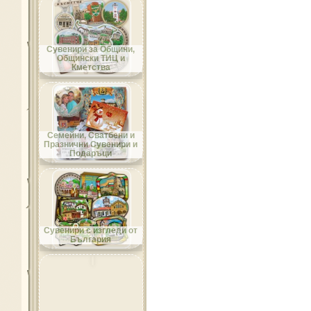
Област Добрич
Сувенири за Общини,
Общински ТИЦ и
Кметства
Област Кърджали
Семейни, Сватбени и
Празнични Сувенири и
Подаръци
Област Кюстендил
Сувенири с изгледи от
България
Област Ловеч