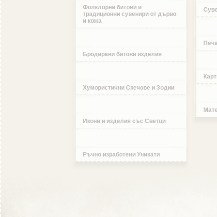
Фолклорни битови и
Суве
традиционни сувенири от дърво
и кожа
Печа
Бродирани битови изделия
Карт
Хумористични Скечове и Зодии
Мате
Икони и изделия със Светци
Ръчно изработени Уникати