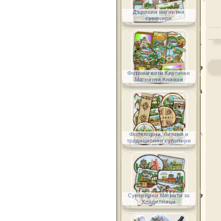
Дървени магнитни
сувенири
Фотомагнити Картички
Магнитни Книжки
Фолклорни, битови и
традиционни сувенири
Сувенирни Магнити за
Хладилници