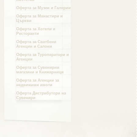
Оферта за Музеи и Галерии
Област Силистра
Оферта за Манастири и
Църкви
Оферта за Хотели и
Ресторанти
Оферта за Сватбени
Агенции и Салони
Област Сливен
Оферта за Туроператори и
Агенции
Оферта за Сувенирни
магазини и Книжарници
Оферта за Агенции за
Област Смолян
недвижими имоти
Оферта Дистрибутори на
Сувенири
Област София