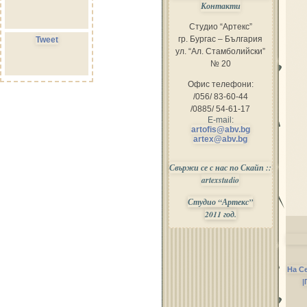
Контакти
Студио “Артекс”
гр. Бургас – България
Tweet
ул. “Ал. Стамболийски”
№ 20
Офис телефони:
/056/ 83-60-44
/0885/ 54-61-17
E-mail:
artofis@abv.bg
artex@abv.bg
Свържи се с нас по Скайп ::
artexstudio
Студио “Артекс”
2011 год.
На С
|