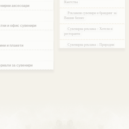
Кметства
нирни аксесоари
Рекламни сувенири и брандинг за
Вашия бизнес
тни и офис сувенири
Сувенирна реклама :: Хотели и
ресторанти
Сувенирна реклама :: Природни
ини и плакети
паркове и Резервати
Сувенирна реклама :: Музеи и
Галерии
риали за сувенири
Сувенирна реклама :: Етнографски
Комплекси
Сувенирна реклама :: Курортни и
ваканционни селища
Сувенирна реклама :: Туристически
агенции и дружества
Сувенирна реклама :: Атракции и
развлечения