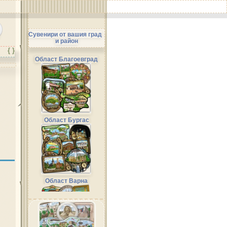
Сувенири от вашия град
и район
{ }
Област Благоевград
Област Бургас
Област Варна