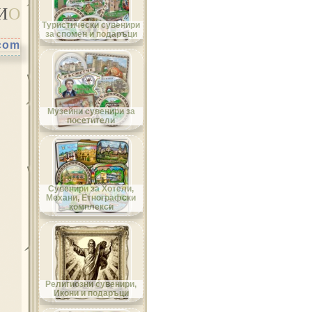
И
О
Област Велико Търново
Туристически сувенири
за спомен и подаръци
.com
Област Видин
Музейни сувенири за
посетители
Област Враца
Сувенири за Хотели,
Механи, Етнографски
комплекси
Област Габрово
Религиозни сувенири,
Икони и подаръци