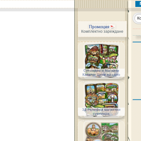
Промоция
Комплектно зареждане
Сувенири и Магнити
Каталог Цени на едро
3Д Релефни магнитни
сувенири