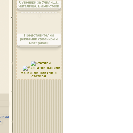
Сувенири за Училища,
Читалища, Библиотеки
Област Монтана
Представителни
рекламни сувенири и
материали
Област Пазарджик
магнитни панели и
стативи
Област Перник
илими
о|