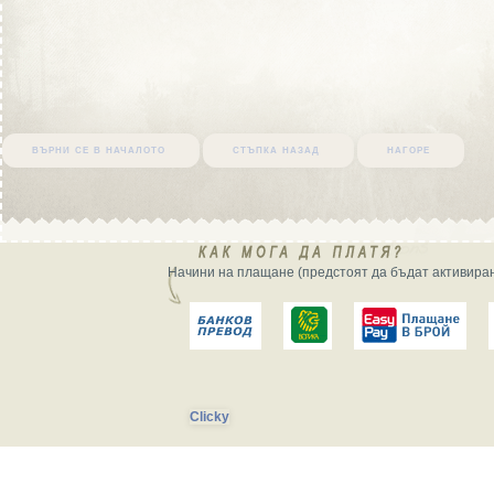
върни се в началото
стъпка назад
нагоре
Начини на плащане (предстоят да бъдат активиран
Clicky