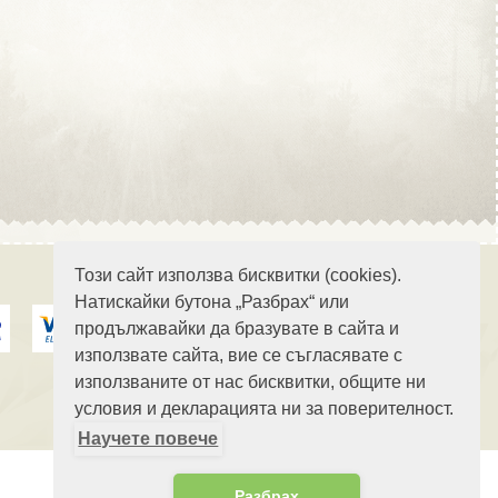
Област Стара Загора
Област Търговище
Този сайт използва бисквитки (cookies).
Натискайки бутона „Разбрах“ или
продължавайки да бразувате в сайта и
Област Хасково
използвате сайта, вие се съгласявате с
използваните от нас бисквитки, общите ни
условия и декларацията ни за поверителност.
Научете повече
Област Шумен
Разбрах