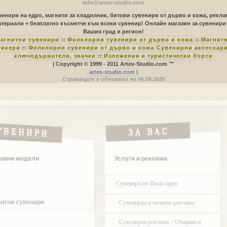
info@artex-studio.com
енири на едро, магнити за хладилник, битови сувенири от дърво и кожа, рекл
териали + безплатно късметче към всеки сувенир! Онлайн магазин за сувенири
Вашия град и регион!
агнитни сувенири
::
Фолклорни сувенири от дърво и кожа
::
Магнит
тикери
::
Фолклорни сувенири от дърво и кожа
Сувенирни аксесоари
ключодържатели, значки
::
Изложения и туристически борси
| Copyright © 1999 - 2011 Artex-Studio.com ™
artex-studio.com |
Страницате е обновена на 06.08.2026
овни модели
Услуги и реклама
Сувенири по Ваши идеи
Сувенирна и печатна реклама
итни сувенири
Сувенирна реклама :: Общини и