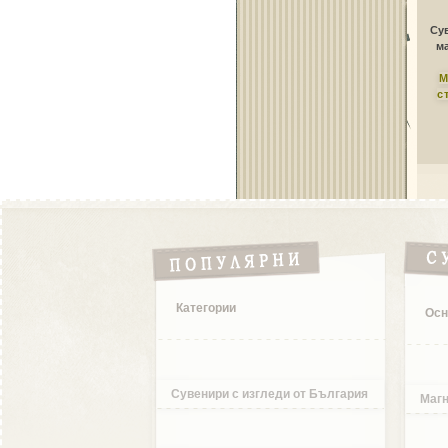
Сув
ма
М
с
Категории
Осн
Сувенири с изгледи от България
Магн