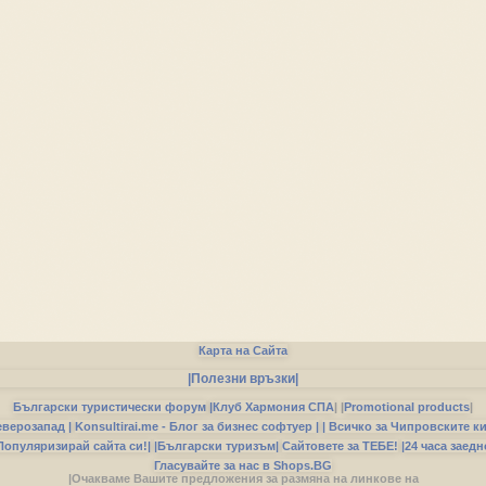
Карта на Сайта
|Полезни връзки|
Български туристически форум
|
Клуб Хармония СПА
|
|
Promotional products
|
еверозапад |
Konsultirai.me - Блог за бизнес софтуер |
| Всичко за Чипровските к
Популяризирай сайта си!|
|Български туризъм|
Сайтовете за ТЕБЕ!
|24 часа заедн
Гласувайте за нас в Shops.BG
|Очакваме Вашите предложения за размяна на линкове на