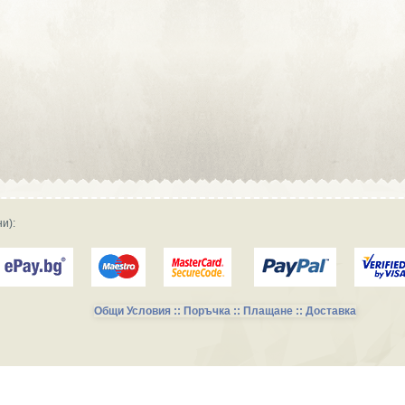
Сувенирна реклама :: Търговски
фирми и магазини
Сувенирна реклама :: Продукция и
фирми за производство
Сувенирна реклама :: Транспорт и
Услуги
и):
Общи Условия :: Поръчка :: Плащане :: Доставка
Сувенирни Колекции за Късметлии