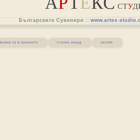
А
Р
Т
Е
КС
СТ
У
Д
Българските Сувенири ::
www.artex-studio
върни се в началото
стъпка назад
нагоре