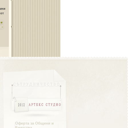
Област Плевен
амни
 от
ни
 -
Област Пловдив
Област Разград
Област Русе
Оферта за Общини и
Кметства