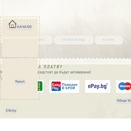
НАЧАЛО
върни се в началото
стъпка назад
нагоре
Начини на плащане (предстоят да бъдат активирани):
Tweet
Общи Ус
Clicky