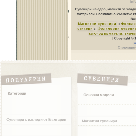
inf
Сувенири на едро, магнити за хлад
материали + безплатно късметче к
Ваш
Магнитни сувенири
::
Фолкло
стикери
::
Фолклорни сувенир
ключодържатели, значк
| Copyright © 
a
Страницате
Категории
Основни модели
Сувенири с изгледи от България
Магнитни сувенири