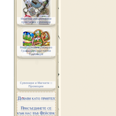
Многофункционални
практични сувенири
Многослойни Лазерно
Гравирани Магнитни
Сувенири
Сувенири и Магнити ::
Промоции
Добави като приятел
Присъединете се
към нас във Фейсбук