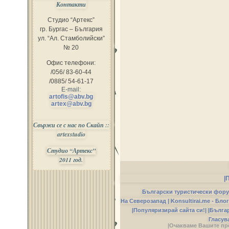
Контакти
Студио “Артекс”
гр. Бургас – България
ул. “Ал. Стамболийски”
№ 20
Офис телефони:
/056/ 83-60-44
/0885/ 54-61-17
E-mail:
artofis@abv.bg
artex@abv.bg
Свържи се с нас по Скайп ::
artexstudio
Студио “Артекс”
2011 год.
|
Български туристически фор
На Северозапад |
Konsultirai.me - Бло
|Популяризирай сайта си!|
|Бълга
Гласув
|Очакваме Вашите пр