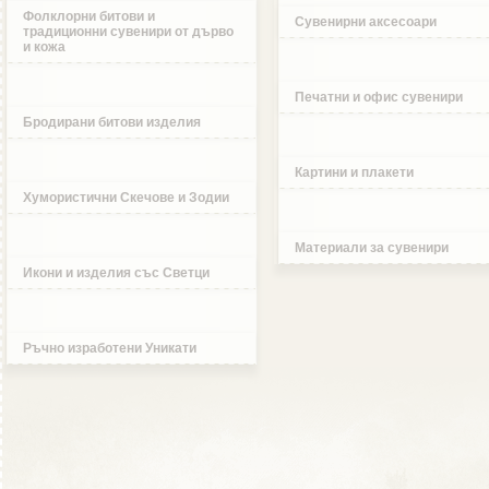
Фолклорни битови и
Сувенирни аксесоари
традиционни сувенири от дърво
и кожа
Печатни и офис сувенири
Бродирани битови изделия
Картини и плакети
Хумористични Скечове и Зодии
Материали за сувенири
Икони и изделия със Светци
Ръчно изработени Уникати