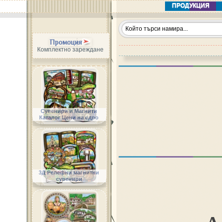
ПРОДУКЦИЯ
Промоция
Комплектно зареждане
Сувенири и Магнити
Каталог Цени на едро
3Д Релефни магнитни
сувенири