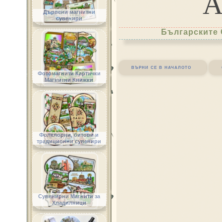
Дървени магнитни
сувенири
Българските 
върни се в началото
Фотомагнити Картички
Магнитни Книжки
Фолклорни, битови и
традиционни сувенири
Сувенирни Магнити за
Хладилници