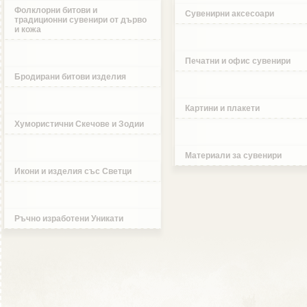
Фолклорни битови и
Сувенирни аксесоари
традиционни сувенири от дърво
и кожа
Печатни и офис сувенири
Бродирани битови изделия
Картини и плакети
Хумористични Скечове и Зодии
Материали за сувенири
Икони и изделия със Светци
Ръчно изработени Уникати