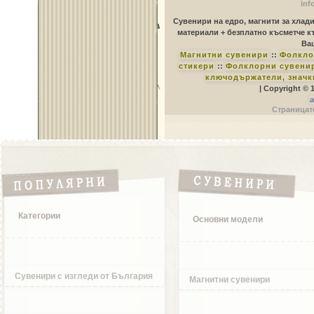
inf
Сувенири на едро, магнити за хлад
материали + безплатно късметче к
Ваш
Магнитни сувенири
::
Фолкло
стикери
::
Фолклорни сувенир
ключодържатели, значк
| Copyright © 
a
Страницате
Категории
Основни модели
Сувенири с изгледи от България
Магнитни сувенири