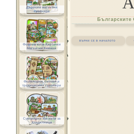
Дървени магнитни
сувенири
Българските 
върни се в началото
Фотомагнити Картички
Магнитни Книжки
Фолклорни, битови и
традиционни сувенири
Сувенирни Магнити за
Хладилници