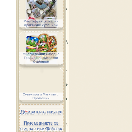
Многофункционални
практични сувенири
Многослойни Лазерно
Гравирани Магнитни
Сувенири
Сувенири и Магнити ::
Промоции
Добави като приятел
Присъединете се
към нас във Фейсбук