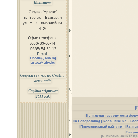
Контакти
Студио “Артекс”
гр. Бургас – България
ул. “Ал. Стамболийски”
№ 20
Офис телефони:
/056/ 83-60-44
/0885/ 54-61-17
E-mail:
artofis@abv.bg
artex@abv.bg
Свържи се с нас по Скайп ::
artexstudio
Студио “Артекс”
2011 год.
|
Български туристически фор
На Северозапад |
Konsultirai.me - Бло
|Популяризирай сайта си!|
|Бълга
Гласув
|Очакваме Вашите пр