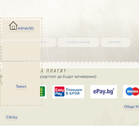
НАЧАЛО
върни се в началото
стъпка назад
нагоре
Начини на плащане (предстоят да бъдат активирани):
Tweet
Общи Ус
Clicky