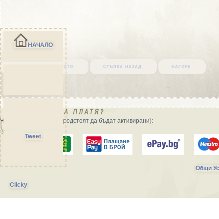
НАЧАЛО
върни се в началото
стъпка назад
нагоре
Начини на плащане (предстоят да бъдат активирани):
Tweet
Общи Ус
Clicky