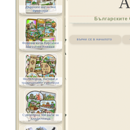
Дървени магнитни
сувенири
Българските 
върни се в началото
Фотомагнити Картички
Магнитни Книжки
Фолклорни, битови и
традиционни сувенири
Сувенирни Магнити за
Хладилници