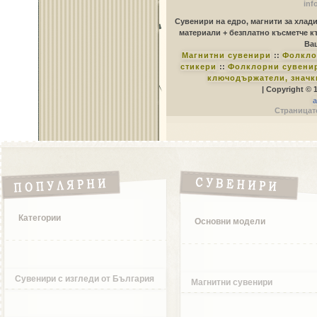
inf
Сувенири на едро, магнити за хлад
материали + безплатно късметче к
Ваш
Магнитни сувенири
::
Фолкло
стикери
::
Фолклорни сувенир
ключодържатели, значк
| Copyright © 
a
Страницате
Категории
Основни модели
Сувенири с изгледи от България
Магнитни сувенири