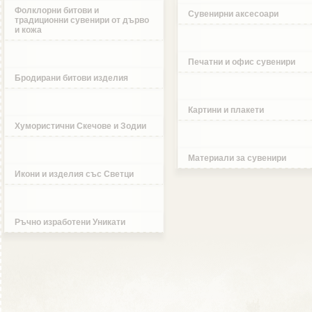
Фолклорни битови и
Сувенирни аксесоари
традиционни сувенири от дърво
и кожа
Печатни и офис сувенири
Бродирани битови изделия
Картини и плакети
Хумористични Скечове и Зодии
Материали за сувенири
Икони и изделия със Светци
Ръчно изработени Уникати