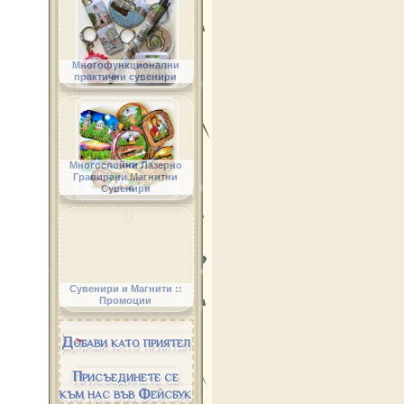
Многофункционални
практични сувенири
Многослойни Лазерно
Гравирани Магнитни
Сувенири
Сувенири и Магнити ::
Промоции
Добави като приятел
Присъединете се
към нас във Фейсбук