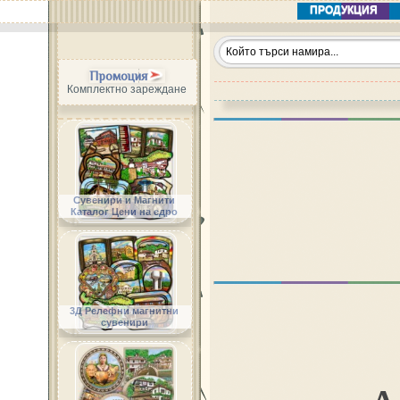
ПРОДУКЦИЯ
Промоция
Комплектно зареждане
Сувенири и Магнити
Каталог Цени на едро
3Д Релефни магнитни
сувенири