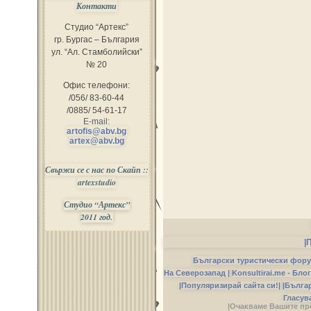
Контакти
Студио “Артекс”
гр. Бургас – България
ул. “Ал. Стамболийски”
№ 20
Офис телефони:
/056/ 83-60-44
/0885/ 54-61-17
E-mail:
artofis@abv.bg
artex@abv.bg
Свържи се с нас по Скайп ::
artexstudio
Студио “Артекс”
2011 год.
|
Български туристически фор
На Северозапад |
Konsultirai.me - Бло
|Популяризирай сайта си!|
|Бълга
Гласув
|Очакваме Вашите пр