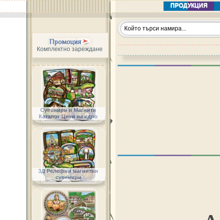
ПРОДУКЦИЯ
Промоция
Комплектно зареждане
Сувенири и Магнити
Каталог Цени на едро
3Д Релефни магнитни
сувенири