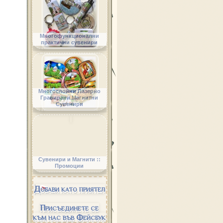
Многофункционални
практични сувенири
Многослойни Лазерно
Гравирани Магнитни
Сувенири
Сувенири и Магнити ::
Промоции
Добави като приятел
Присъединете се
към нас във Фейсбук