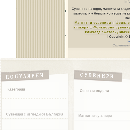
inf
Сувенири на едро, магнити за хлад
материали + безплатно късметче к
Ваш
Магнитни сувенири
::
Фолкло
стикери
::
Фолклорни сувенир
ключодържатели, значк
| Copyright © 
a
Страницате
Категории
Основни модели
Сувенири с изгледи от България
Магнитни сувенири