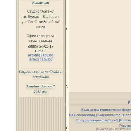
Контакти
Студио “Артекс”
гр. Бургас – България
ул. “Ал. Стамболийски”
№ 20
Офис телефони:
/056/ 83-60-44
/0885/ 54-61-17
E-mail:
artofis@abv.bg
artex@abv.bg
Свържи се с нас по Скайп ::
artexstudio
Студио “Артекс”
2011 год.
|
Български туристически фор
На Северозапад |
Konsultirai.me - Бло
|Популяризирай сайта си!|
|Бълга
Гласув
|Очакваме Вашите пр