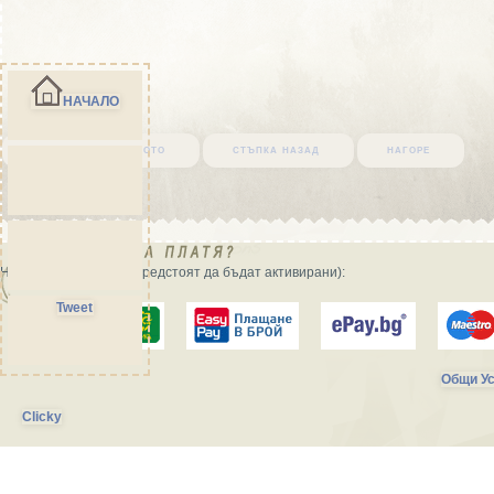
НАЧАЛО
върни се в началото
стъпка назад
нагоре
Начини на плащане (предстоят да бъдат активирани):
Tweet
Общи Ус
Clicky