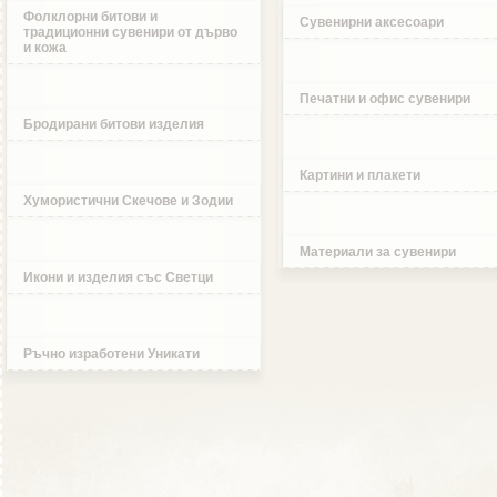
Фолклорни битови и
Сувенирни аксесоари
традиционни сувенири от дърво
и кожа
Печатни и офис сувенири
Бродирани битови изделия
Картини и плакети
Хумористични Скечове и Зодии
Материали за сувенири
Икони и изделия със Светци
Ръчно изработени Уникати