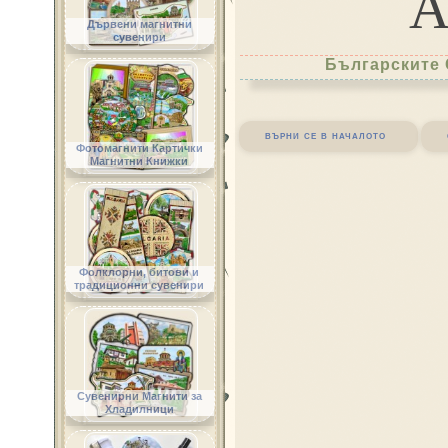
Дървени магнитни
сувенири
Българските 
върни се в началото
Фотомагнити Картички
Магнитни Книжки
Фолклорни, битови и
традиционни сувенири
Сувенирни Магнити за
Хладилници