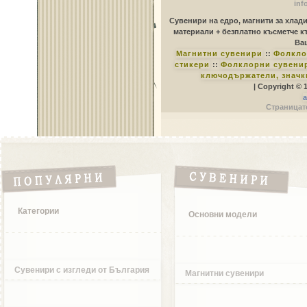
inf
Сувенири на едро, магнити за хлад
материали + безплатно късметче к
Ваш
Магнитни сувенири
::
Фолкло
стикери
::
Фолклорни сувенир
ключодържатели, значк
| Copyright © 
a
Страницате
Категории
Основни модели
Сувенири с изгледи от България
Магнитни сувенири