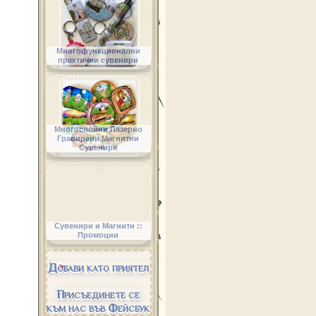
Многофункционални
практични сувенири
Многослойни Лазерно
Гравирани Магнитни
Сувенири
Сувенири и Магнити ::
Промоции
Добави като приятел
Присъединете се
към нас във Фейсбук