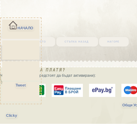
НАЧАЛО
върни се в началото
стъпка назад
нагоре
Начини на плащане (предстоят да бъдат активирани):
Tweet
Общи Ус
Clicky