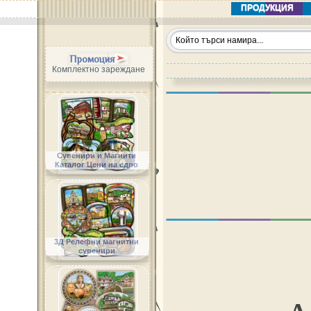
ПРОДУКЦИЯ
Промоция
Комплектно зареждане
Сувенири и Магнити
Каталог Цени на едро
3Д Релефни магнитни
сувенири