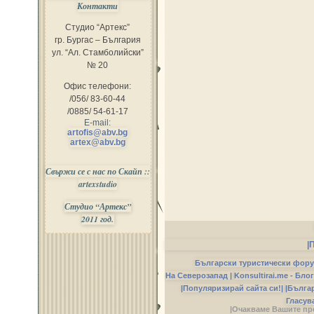
Контакти
Студио “Артекс”
гр. Бургас – България
ул. “Ал. Стамболийски”
№ 20
Офис телефони:
/056/ 83-60-44
/0885/ 54-61-17
E-mail:
artofis@abv.bg
artex@abv.bg
Свържи се с нас по Скайп ::
artexstudio
Студио “Артекс”
2011 год.
|
Български туристически фор
На Северозапад |
Konsultirai.me - Бло
|Популяризирай сайта си!|
|Бълга
Гласув
|Очакваме Вашите пр