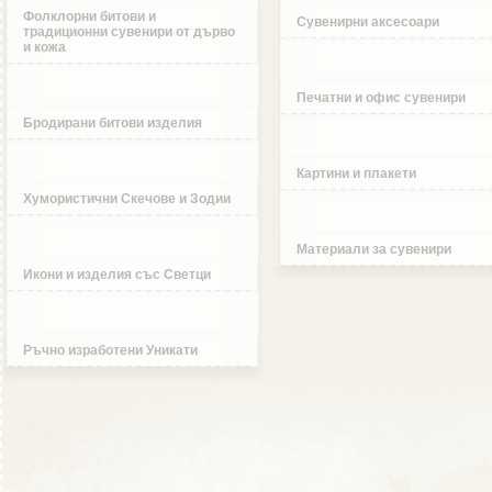
Фолклорни битови и
Сувенирни аксесоари
традиционни сувенири от дърво
и кожа
Печатни и офис сувенири
Бродирани битови изделия
Картини и плакети
Хумористични Скечове и Зодии
Материали за сувенири
Икони и изделия със Светци
Ръчно изработени Уникати