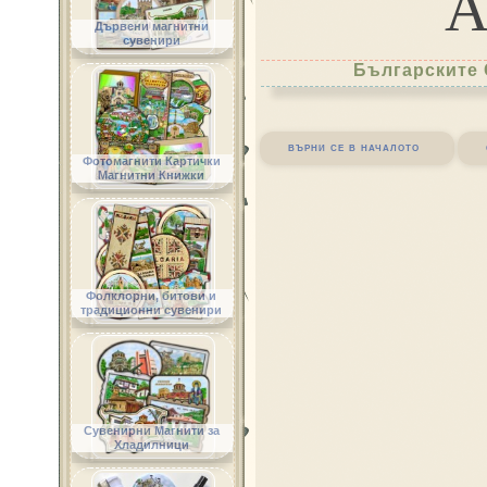
Дървени магнитни
сувенири
Българските 
върни се в началото
Фотомагнити Картички
Магнитни Книжки
Фолклорни, битови и
традиционни сувенири
Сувенирни Магнити за
Хладилници