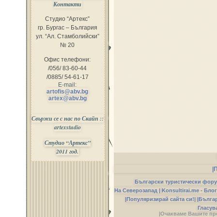
Контакти
Студио “Артекс”
гр. Бургас – България
ул. “Ал. Стамболийски”
№ 20
Офис телефони:
/056/ 83-60-44
/0885/ 54-61-17
E-mail:
artofis@abv.bg
artex@abv.bg
Свържи се с нас по Скайп ::
artexstudio
Студио “Артекс”
2011 год.
|
Български туристически фор
На Северозапад |
Konsultirai.me - Бло
|Популяризирай сайта си!|
|Бълга
Гласув
|Очакваме Вашите пр