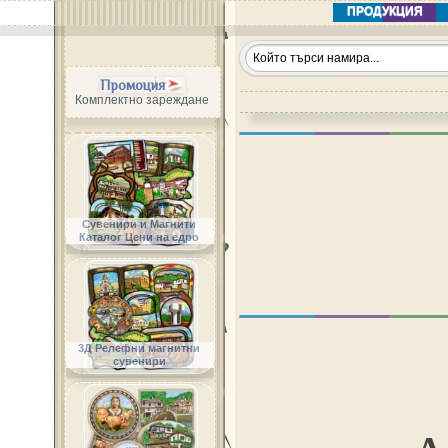
ПРОДУКЦИЯ
Промоция
Комплектно зареждане
Сувенири и Магнити
Каталог Цени на едро
3Д Релефни магнитни
сувенири