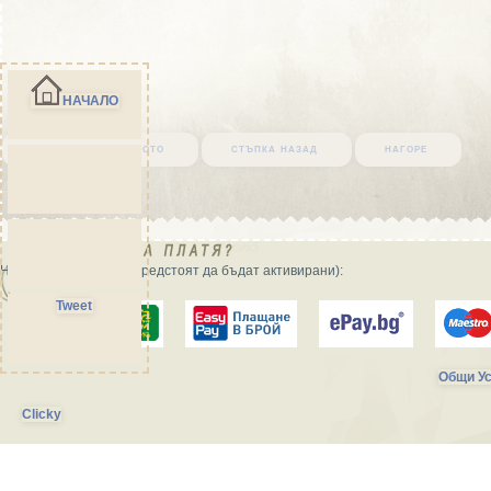
НАЧАЛО
върни се в началото
стъпка назад
нагоре
Начини на плащане (предстоят да бъдат активирани):
Tweet
Общи Ус
Clicky