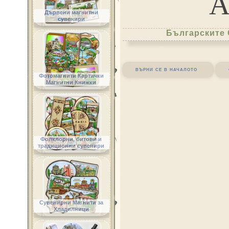
Дървени магнитни
сувенири
Българските 
върни се в началото
Фотомагнити Картички
Магнитни Книжки
Фолклорни, битови и
традиционни сувенири
Сувенирни Магнити за
Хладилници