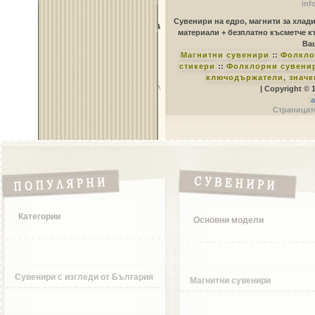
inf
Сувенири на едро, магнити за хлад
материали + безплатно късметче к
Ваш
Магнитни сувенири
::
Фолкло
стикери
::
Фолклорни сувенир
ключодържатели, значк
| Copyright © 
a
Страницате
Категории
Основни модели
Сувенири с изгледи от България
Магнитни сувенири