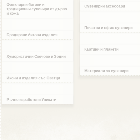
Фолклорни битови и
Сувенирни аксесоари
традиционни сувенири от дърво
и кожа
Печатни и офис сувенири
Бродирани битови изделия
Картини и плакети
Хумористични Скечове и Зодии
Материали за сувенири
Икони и изделия със Светци
Ръчно изработени Уникати