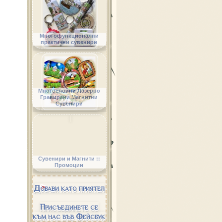
Многофункционални
практични сувенири
Многослойни Лазерно
Гравирани Магнитни
Сувенири
Сувенири и Магнити ::
Промоции
Добави като приятел
Присъединете се
към нас във Фейсбук