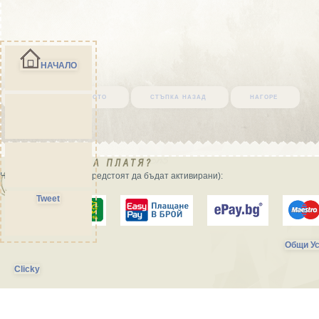
НАЧАЛО
върни се в началото
стъпка назад
нагоре
Начини на плащане (предстоят да бъдат активирани):
Tweet
Общи Ус
Clicky