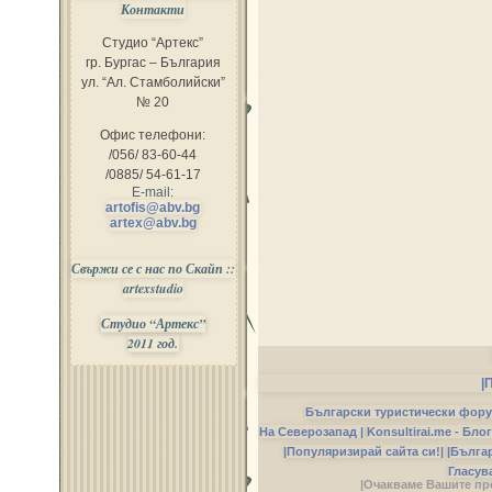
Контакти
Студио “Артекс”
гр. Бургас – България
ул. “Ал. Стамболийски”
№ 20
Офис телефони:
/056/ 83-60-44
/0885/ 54-61-17
E-mail:
artofis@abv.bg
artex@abv.bg
Свържи се с нас по Скайп ::
artexstudio
Студио “Артекс”
2011 год.
|
Български туристически фор
На Северозапад |
Konsultirai.me - Бло
|Популяризирай сайта си!|
|Бълга
Гласув
|Очакваме Вашите пр