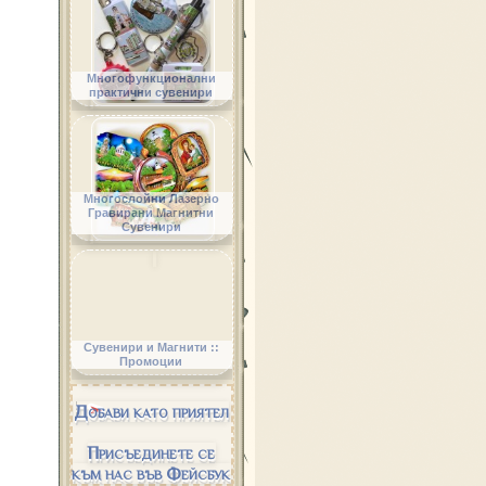
Многофункционални
практични сувенири
Многослойни Лазерно
Гравирани Магнитни
Сувенири
Сувенири и Магнити ::
Промоции
Добави като приятел
Присъединете се
към нас във Фейсбук