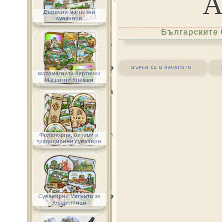
Дървени магнитни
сувенири
Българските 
върни се в началото
Фотомагнити Картички
Магнитни Книжки
Фолклорни, битови и
традиционни сувенири
Сувенирни Магнити за
Хладилници