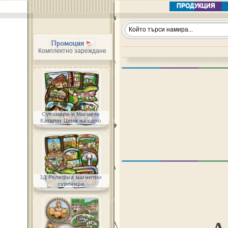
ПРОДУКЦИЯ
Промоция
Комплектно зареждане
Сувенири и Магнити
Каталог Цени на едро
3Д Релефни магнитни
сувенири