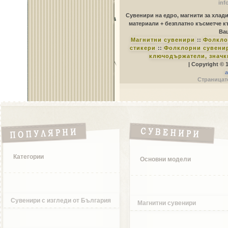
inf
Сувенири на едро, магнити за хлад
материали + безплатно късметче к
Ваш
Магнитни сувенири
::
Фолкло
стикери
::
Фолклорни сувенир
ключодържатели, значк
| Copyright © 
a
Страницате
Категории
Основни модели
Сувенири с изгледи от България
Магнитни сувенири