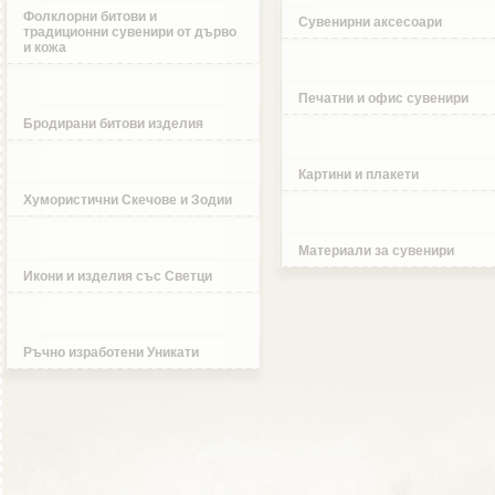
Фолклорни битови и
Сувенирни аксесоари
традиционни сувенири от дърво
и кожа
Печатни и офис сувенири
Бродирани битови изделия
Картини и плакети
Хумористични Скечове и Зодии
Материали за сувенири
Икони и изделия със Светци
Ръчно изработени Уникати