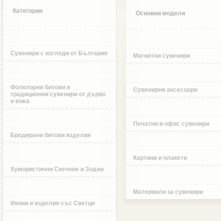
Категории
Основни модели
Сувенири с изгледи от България
Магнитни сувенири
Фолклорни битови и
Сувенирни аксесоари
традиционни сувенири от дърво
и кожа
Печатни и офис сувенири
Бродирани битови изделия
Картини и плакети
Хумористични Скечове и Зодии
Материали за сувенири
Икони и изделия със Светци