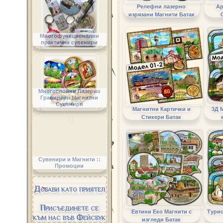
Релефни лазерно
Ар
изрязани Магнити Батак
Многофункционални
практични сувенири
Многослойни Лазерно
Гравирани Магнитни
Сувенири
Магнитни Картички и
3Д 
Стикери Батак
Сувенири и Магнити ::
Промоции
Добави като приятел
Присъединете се
Евтини Еко Магнити с
Турис
към нас във Фейсбук
изгледи Батак