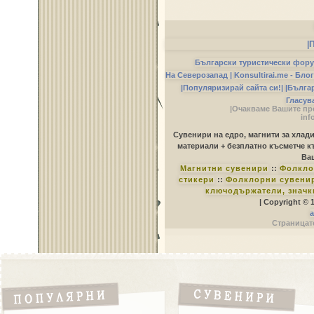
|
Български туристически фор
На Северозапад |
Konsultirai.me - Бло
|Популяризирай сайта си!|
|Бълга
Гласув
|Очакваме Вашите пр
inf
Сувенири на едро, магнити за хлад
материали + безплатно късметче к
Ваш
Магнитни сувенири
::
Фолкло
стикери
::
Фолклорни сувенир
ключодържатели, значк
| Copyright © 
a
Страницате