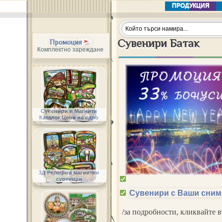
ПРОДУКЦИЯ
Сувенири Батак
Промоция
Комплектно зареждане
Сувенири и Магнити
Каталог Цени на едро
3Д Релефни магнитни
сувенири
Сувенири с Ваши сним
/за подробности, кликвайте 