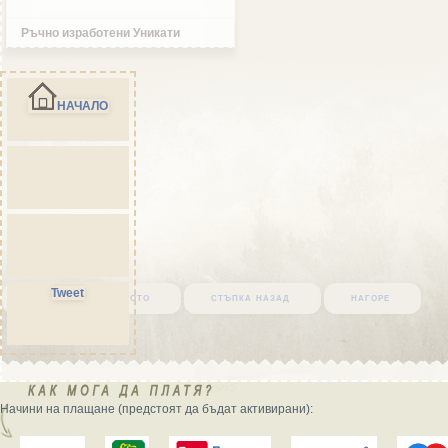
Ръчно изработени Уникати
НАЧАЛО
Tweet
върни се в началото
стъпка назад
нагоре
Начини на плащане (предстоят да бъдат активирани):