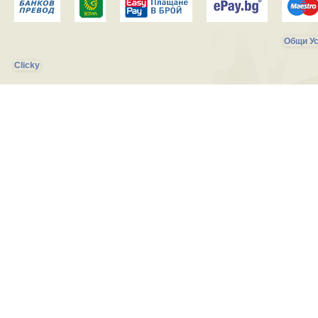
Общи Ус
Clicky