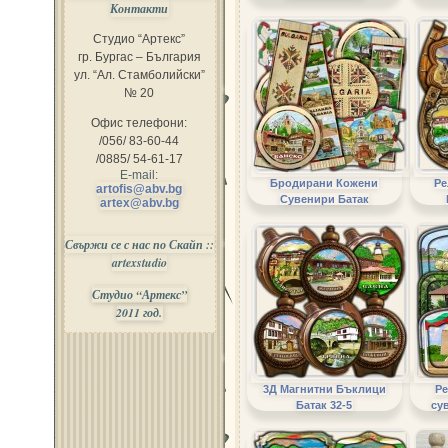
Контакти
Студио “Артекс”
гр. Бургас – България
ул. “Ал. Стамболийски”
№ 20
Офис телефони:
/056/ 83-60-44
/0885/ 54-61-17
E-mail:
Бродирани Кожени
Ре
artofis@abv.bg
Сувенири Батак
artex@abv.bg
Свържи се с нас по Скайп ::
artexstudio
Студио “Артекс”
2011 год.
3Д Магнитни Бъклици
Р
Батак 32-5
су