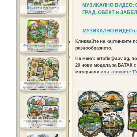
МУЗИКАЛНО ВИДЕО: 
Дървени магнитни
ГРАД, ОБЕКТ и ЗАБ
сувенири
МУЗИКАЛНО ВИДЕО 
Кликвайте на картинките по
Фотомагнити Картички
разнообразието.
Магнитни Книжки
На мейл: artofis@abv.bg, п
20 нови модела за БАТАК
с
материали
или кликнете ТУ
Фолклорни, битови и
традиционни сувенири
Сувенирни Магнити за
Хладилници