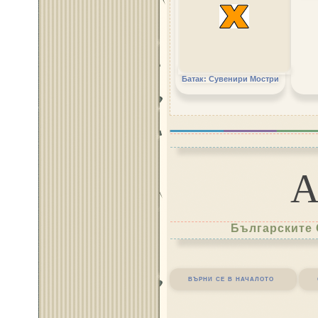
Батак: Сувенири Мостри
Българските 
върни се в началото