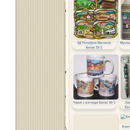
3Д Релефни Магнити
Муска
Батак 33-1
Чаши с изгледи Батак 40-1
За
Ек
Ключ