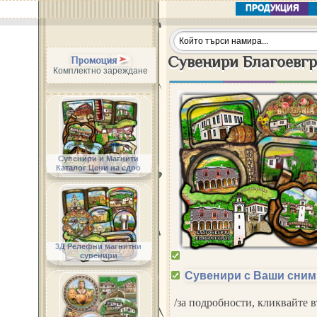
ПРОДУКЦИЯ
Сувенири Благоевг
Промоция
Комплектно зареждане
Сувенири и Магнити
Каталог Цени на едро
3Д Релефни магнитни
сувенири
Сувенири с Ваши сним
/за подробности, кликвайте 