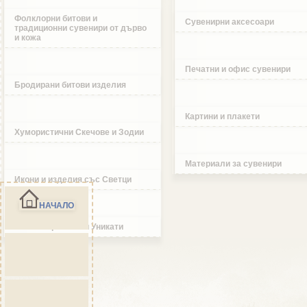
Фолклорни битови и
Сувенирни аксесоари
традиционни сувенири от дърво
и кожа
Печатни и офис сувенири
Бродирани битови изделия
Картини и плакети
Хумористични Скечове и Зодии
Материали за сувенири
Икони и изделия със Светци
НАЧАЛО
Ръчно изработени Уникати