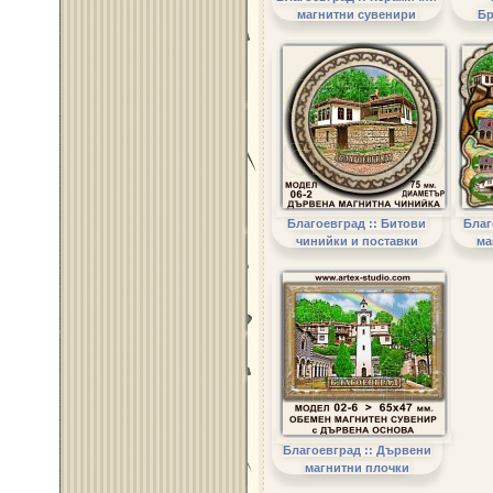
магнитни сувенири
Бр
Благоевград :: Битови
Благ
чинийки и поставки
ма
Благоевград :: Дървени
магнитни плочки