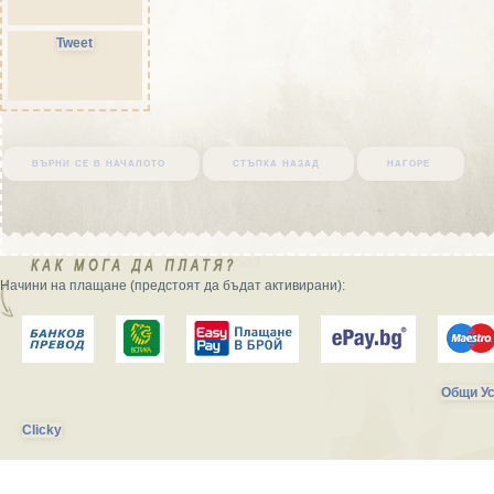
Tweet
върни се в началото
стъпка назад
нагоре
Начини на плащане (предстоят да бъдат активирани):
Общи Ус
Clicky