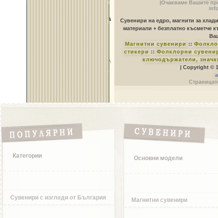
|Очакваме Вашите пр
inf
Сувенири на едро, магнити за хлад
материали + безплатно късметче к
Ваш
Магнитни сувенири
::
Фолкло
стикери
::
Фолклорни сувенир
ключодържатели, значк
| Copyright © 
a
Страницате
Категории
Основни модели
Сувенири с изгледи от България
Магнитни сувенири