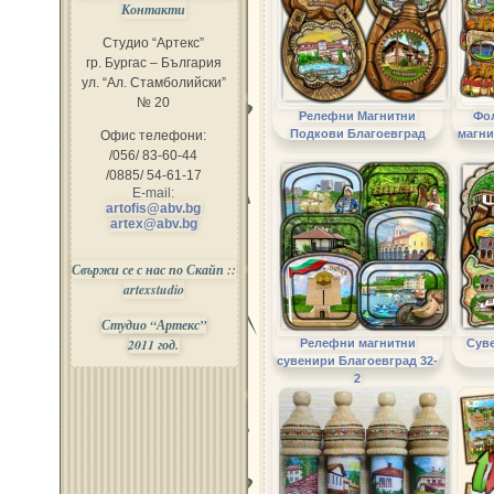
Контакти
Студио “Артекс”
гр. Бургас – България
ул. “Ал. Стамболийски”
№ 20
Релефни Магнитни
Фо
Подкови Благоевград
магни
Офис телефони:
/056/ 83-60-44
/0885/ 54-61-17
E-mail:
artofis@abv.bg
artex@abv.bg
Свържи се с нас по Скайп ::
artexstudio
Студио “Артекс”
2011 год.
Релефни магнитни
Сув
сувенири Благоевград 32-
2