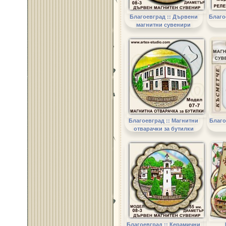
Благоевград :: Дървени
Благо
магнитни сувенири
Благоевград :: Магнитни
Благо
отварачки за бутилки
Благоевград :: Керамични