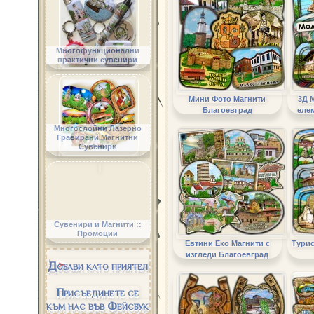
Многофункционални
практични сувенири
Мини Фото Магнити
3Д 
Благоевград
еле
Многослойни Лазерно
Гравирани Магнитни
Сувенири
Сувенири и Магнити ::
Промоции
Евтини Еко Магнити с
Турис
изгледи Благоевград
Добави като приятел
Присъединете се
към нас във Фейсбук