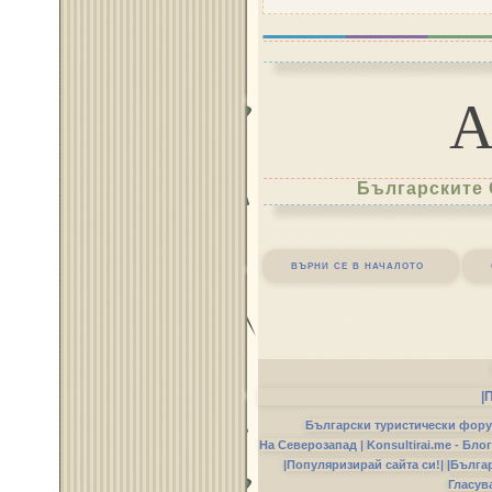
Българските 
върни се в началото
|
Български туристически фор
На Северозапад |
Konsultirai.me - Бло
|Популяризирай сайта си!|
|Бълга
Гласув