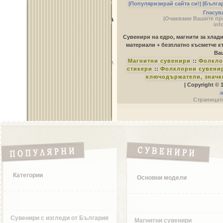
|Популяризирай сайта си!|
|Бълга
Гласув
|Очакваме Вашите пр
inf
Сувенири на едро, магнити за хлад
материали + безплатно късметче к
Ваш
Магнитни сувенири
::
Фолкло
стикери
::
Фолклорни сувенир
ключодържатели, значк
| Copyright © 
a
Страницате
Категории
Основни модели
Сувенири с изгледи от България
Магнитни сувенири