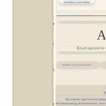
чинийки и поставки
Българските 
върни се в началото
|
Български туристически фор
На Северозапад |
Konsultirai.me - Бло