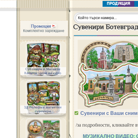
ПРОДУКЦИЯ
Сувенири Ботевгра
Промоция
Комплектно зареждане
Сувенири и Магнити
Каталог Цени на едро
3Д Релефни магнитни
сувенири
Сувенири с Ваши сним
/за подробности, кликвайте 
МУЗИКАЛНО ВИДЕО: 