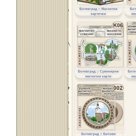
Ботевград :: Магнитни
Бот
картички
ма
Ботевград :: Сувенирни
Боте
магнитни карти
ма
Ботевград :: Битови