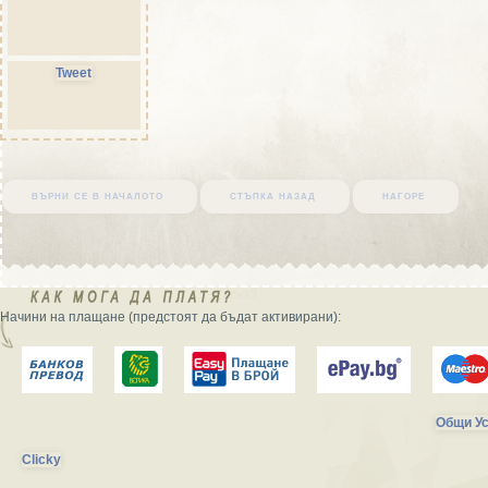
Tweet
върни се в началото
стъпка назад
нагоре
Начини на плащане (предстоят да бъдат активирани):
Общи Ус
Clicky