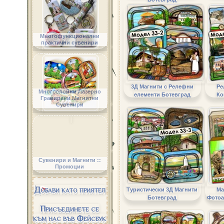
Многофункционални
практични сувенири
3Д Магнити с Релефни
Ре
Многослойни Лазерно
елементи Ботевград
Ко
Гравирани Магнитни
Сувенири
Сувенири и Магнити ::
Промоции
Добави като приятел
Туристически 3Д Магнити
Ма
Ботевград
Фотоа
Присъединете се
към нас във Фейсбук