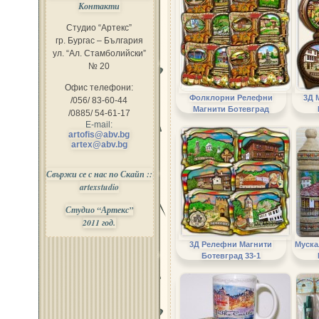
Контакти
Студио “Артекс”
гр. Бургас – България
ул. “Ал. Стамболийски”
№ 20
Офис телефони:
Фолклорни Релефни
3Д 
/056/ 83-60-44
Магнити Ботевград
/0885/ 54-61-17
E-mail:
artofis@abv.bg
artex@abv.bg
Свържи се с нас по Скайп ::
artexstudio
Студио “Артекс”
2011 год.
3Д Релефни Магнити
Муска
Ботевград 33-1