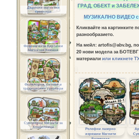
ГРАД, ОБЕКТ и ЗАБЕЛ
Дървени магнитни
сувенири
МУЗИКАЛНО ВИДЕО 
Кликвайте на картинките по
разнообразието.
На мейл: artofis@abv.bg, п
Фотомагнити Картички
Магнитни Книжки
20 нови модела за БОТЕВ
материали
или кликнете ТУ
Фолклорни, битови и
традиционни сувенири
Сувенирни Магнити за
Хладилници
Релефни лазерно
Ар
изрязани Магнити
Су
Ботевград