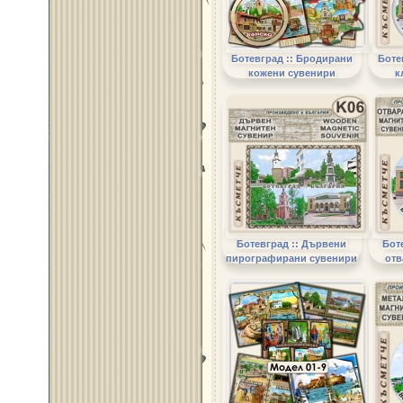
Ботевград :: Бродирани
Боте
кожени сувенири
к
Ботевград :: Дървени
Бот
пирографирани сувенири
отв