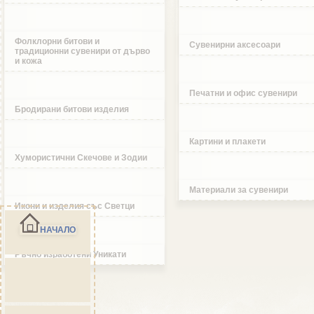
Фолклорни битови и
Сувенирни аксесоари
традиционни сувенири от дърво
и кожа
Печатни и офис сувенири
Бродирани битови изделия
Картини и плакети
Хумористични Скечове и Зодии
Материали за сувенири
Икони и изделия със Светци
НАЧАЛО
Ръчно изработени Уникати