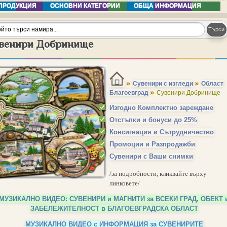
ПРОДУКЦИЯ
ОСНОВНИ КАТЕГОРИИ
ОБЩА ИНФОРМАЦИЯ
венири Добринище
Сувенири с изгледи
Област
Благоевград
Сувенири Добринище
Изгодно Комплектно зареждане
Отстъпки и бонуси до 25%
Консигнация и Сътрудничество
Промоции и Разпродажби
Сувенири с Ваши снимки
/за подробности, кликвайте върху
линковете/
МУЗИКАЛНО ВИДЕО: СУВЕНИРИ и МАГНИТИ за ВСЕКИ ГРАД, ОБЕКТ 
ЗАБЕЛЕЖИТЕЛНОСТ в БЛАГОЕВГРАДСКА ОБЛАСТ
МУЗИКАЛНО ВИДЕО с ИНФОРМАЦИЯ за СУВЕНИРИТЕ