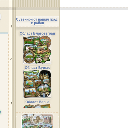
Сувенири от вашия град
и район
Област Благоевград
Област Бургас
Област Варна
и