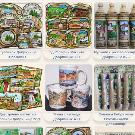
Сувенири Добринище
3Д Релефни Магнити
Мускали с розова есенц
Промоция
Добринище 33-1
Добринище 06-6
Двустранни магнитни
Чаши с изгледи
Запалки Кибритчета
венири Добринище 22-9
Добринище 40-1
Екохимикалки
Добринище