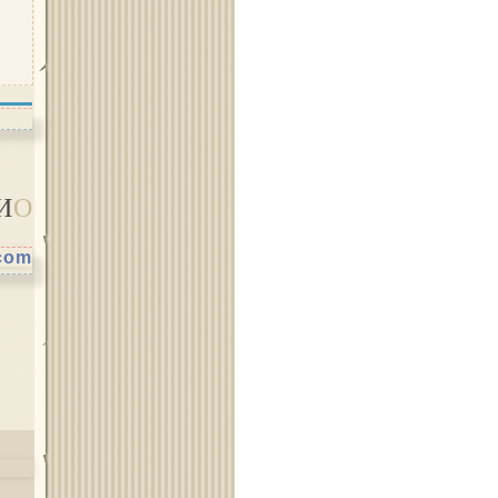
Област Ямбол
И
О
.com