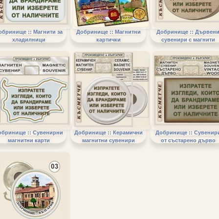
обринище :: Магнити за
Добринище :: Магнитни
Добринище :: Дървен
хладилници
картички
сувенири с магнити
обринище :: Сувенирни
Добринище :: Керамични
Добринище :: Сувенир
магнитни карти
магнитни сувенири
от състарено дърво