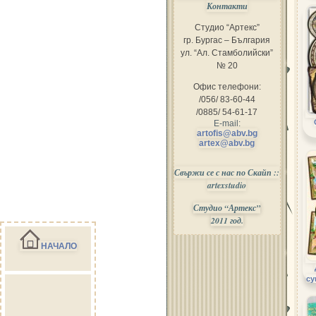
Контакти
Студио “Артекс”
гр. Бургас – България
ул. “Ал. Стамболийски”
№ 20
Офис телефони:
/056/ 83-60-44
/0885/ 54-61-17
E-mail:
artofis@abv.bg
artex@abv.bg
Свържи се с нас по Скайп ::
artexstudio
Студио “Артекс”
2011 год.
НАЧАЛО
су