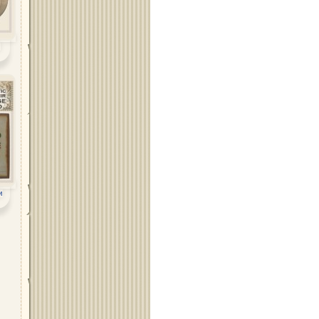
и
Област Стара Загора
Област Търговище
и
Област Хасково
Област Шумен