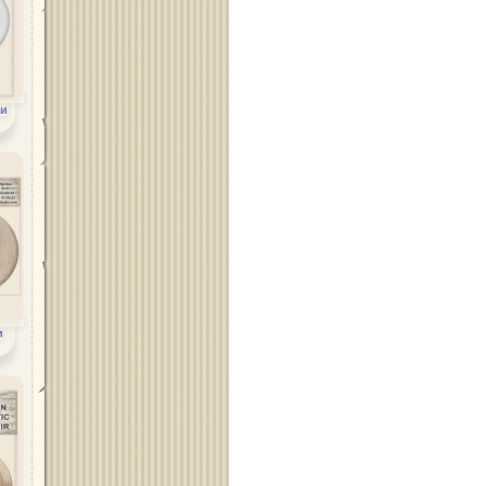
Област Силистра
ни
Област Сливен
Област Смолян
и
Област София