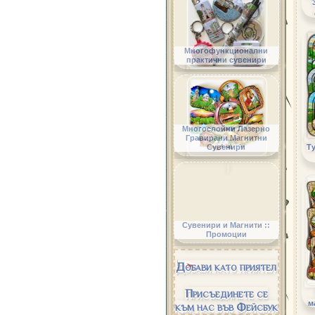
Многофункционални
практични сувенири
Многослойни Лазерно
Гравирани Магнитни
Ту
Сувенири
Сувенири и Магнити ::
Промоции
Добави като приятел
Присъединете се
м
към нас във Фейсбук