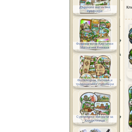
Дървени магнитни
Кли
сувенири
Фотомагнити Картички
Магнитни Книжки
Фолклорни, битови и
традиционни сувенири
Сувенирни Магнити за
Хладилници