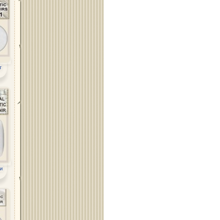
Област Плевен
Област Пловдив
т
Област Разград
и
Област Русе