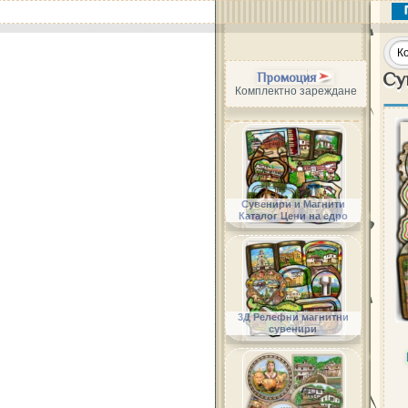
Су
Промоция
Комплектно зареждане
Сувенири и Магнити
Каталог Цени на едро
3Д Релефни магнитни
сувенири