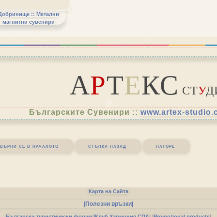
Добринище :: Метални
магнитни сувенири
А
Р
Т
Е
КС
СТ
У
Д
Българските Сувенири ::
www.artex-studio
върни се в началото
стъпка назад
нагоре
Карта на Сайта
|Полезни връзки|
Български туристически форум
|
Клуб Хармония СПА
|
|
Promotional products
|