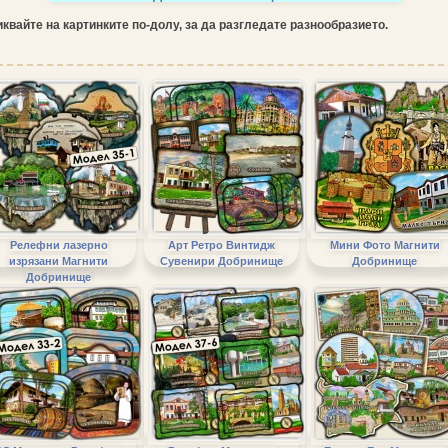
квайте на картинките по-долу, за да разгледате разнообразието.
Релефни лазерно
Арт Ретро Винтидж
Мини Фото Магнити
изрязани Магнити
Сувенири Добринище
Добринище
Добринище