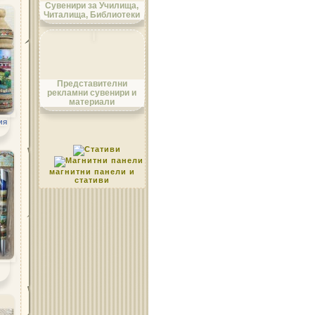
Сувенири за Училища,
Читалища, Библиотеки
Област Монтана
Представителни
рекламни сувенири и
материали
ия
Област Пазарджик
магнитни панели и
стативи
Област Перник