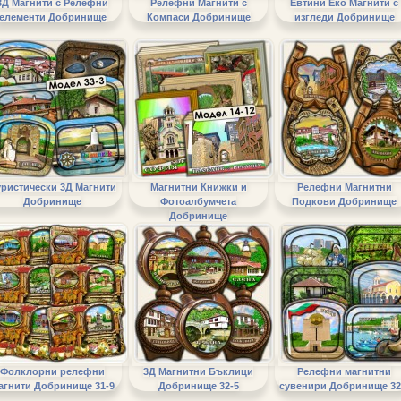
3Д Магнити с Релефни
Релефни Магнити с
Евтини Еко Магнити с
елементи Добринище
Компаси Добринище
изгледи Добринище
ристически 3Д Магнити
Магнитни Книжки и
Релефни Магнитни
Добринище
Фотоалбумчета
Подкови Добринище
Добринище
Фолклорни релефни
3Д Магнитни Бъклици
Релефни магнитни
агнити Добринище 31-9
Добринище 32-5
сувенири Добринище 32