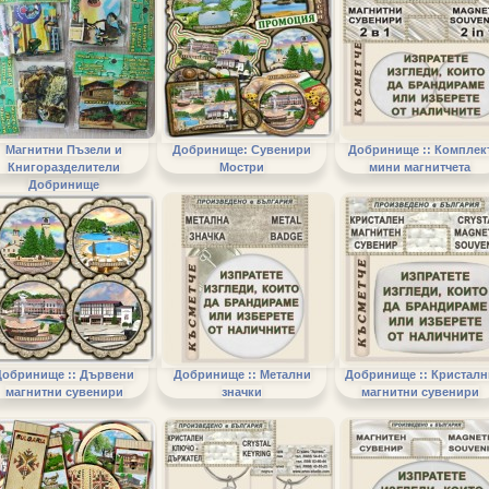
Магнитни Пъзели и
Добринище: Сувенири
Добринище :: Комплек
Книгоразделители
Мостри
мини магнитчета
Добринище
Добринище :: Дървени
Добринище :: Метални
Добринище :: Кристалн
магнитни сувенири
значки
магнитни сувенири