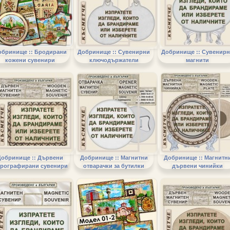
обринище :: Бродирани
Добринище :: Сувенирни
Добринище :: Сувенир
кожени сувенири
ключодържатели
магнити
Добринище :: Дървени
Добринище :: Магнитни
Добринище :: Магнитн
рографирани сувенири
отварачки за бутилки
дървени чинийки