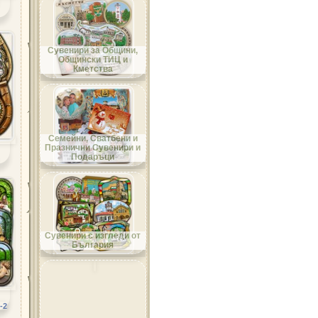
Област Добрич
Сувенири за Общини,
Общински ТИЦ и
Кметства
Област Кърджали
Семейни, Сватбени и
Празнични Сувенири и
Подаръци
Област Кюстендил
Сувенири с изгледи от
България
Област Ловеч
-2