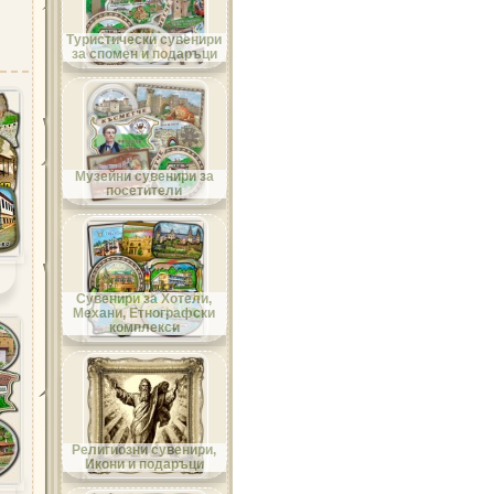
Област Велико Търново
Туристически сувенири
за спомен и подаръци
Област Видин
Музейни сувенири за
посетители
Област Враца
Сувенири за Хотели,
Механи, Етнографски
комплекси
Област Габрово
Религиозни сувенири,
Икони и подаръци