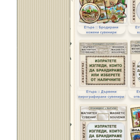
Етъра :: Бродирани
Ет
кожени сувенири
к
Етъра :: Дървени
Е
пирографирани сувенири
отв