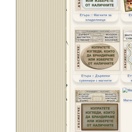
Етъра :: Магнити за
Е
хладилници
Етъра :: Дървени
Ет
сувенири с магнити
Магни