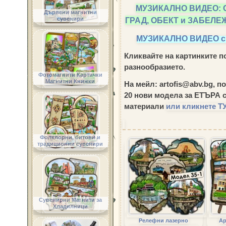
МУЗИКАЛНО ВИДЕО: 
Дървени магнитни
ГРАД, ОБЕКТ и ЗАБЕЛ
сувенири
МУЗИКАЛНО ВИДЕО 
Кликвайте на картинките по
разнообразието.
Фотомагнити Картички
Магнитни Книжки
На мейл: artofis@abv.bg, п
20 нови модела за ЕТЪРА
с
материали
или кликнете ТУ
Фолклорни, битови и
традиционни сувенири
Сувенирни Магнити за
Хладилници
Релефни лазерно
Ар