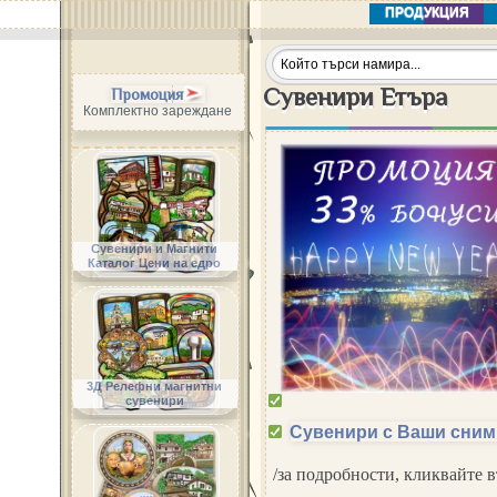
ПРОДУКЦИЯ
Сувенири Етъра
Промоция
Комплектно зареждане
Сувенири и Магнити
Каталог Цени на едро
3Д Релефни магнитни
сувенири
Сувенири с Ваши сним
/за подробности, кликвайте 