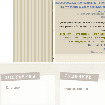
На Северозапад |
Konsultirai.me - Бло
|Популяризирай сайта си!|
|Бълга
Гласув
|Очакваме Вашите пр
inf
Сувенири на едро, магнити за хлад
материали + безплатно късметче к
Ваш
Магнитни сувенири
::
Фолкло
стикери
::
Фолклорни сувенир
ключодържатели, значк
| Copyright © 
a
Страницате
Категории
Основни модели