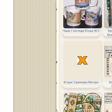
Чаши с изгледи Етъра 40-1
За
Ек
Етъра: Сувенири Мостри
Е