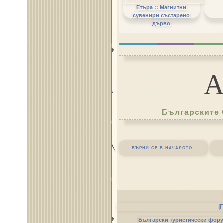
Етъра :: Магнитни
сувенири състарено
дърво
Българските 
върни се в началото
|
Български туристически фор