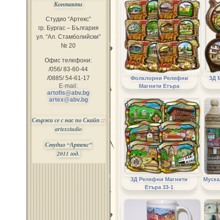
Контакти
Студио “Артекс”
гр. Бургас – България
ул. “Ал. Стамболийски”
№ 20
Офис телефони:
/056/ 83-60-44
/0885/ 54-61-17
Фолклорни Релефни
3Д 
E-mail:
Магнити Етъра
artofis@abv.bg
artex@abv.bg
Свържи се с нас по Скайп ::
artexstudio
Студио “Артекс”
2011 год.
3Д Релефни Магнити
Муска
Етъра 33-1