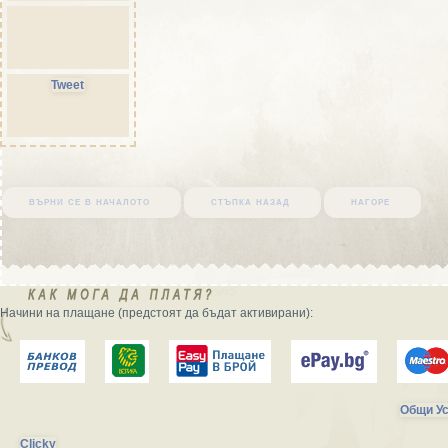
Tweet
върни се в началото
стъпка назад
нагоре
Начини на плащане (предстоят да бъдат активирани):
Общи Ус
Clicky