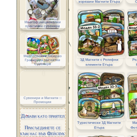
изрязани Магнити Етъра
Многофункционални
практични сувенири
Многослойни Лазерно
3Д Магнити с Релефни
Ре
Гравирани Магнитни
Сувенири
елементи Етъра
Сувенири и Магнити ::
Промоции
Добави като приятел
Туристически 3Д Магнити
Ма
Присъединете се
Етъра
Фот
към нас във Фейсбук