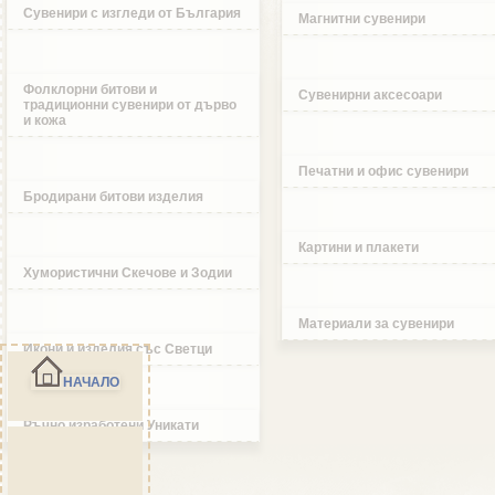
Сувенири с изгледи от България
Магнитни сувенири
Фолклорни битови и
Сувенирни аксесоари
традиционни сувенири от дърво
и кожа
Печатни и офис сувенири
Бродирани битови изделия
Картини и плакети
Хумористични Скечове и Зодии
Материали за сувенири
Икони и изделия със Светци
НАЧАЛО
Ръчно изработени Уникати