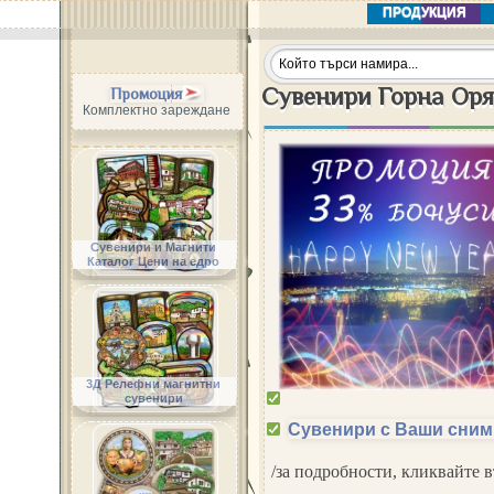
ПРОДУКЦИЯ
Сувенири Горна Ор
Промоция
Комплектно зареждане
Сувенири и Магнити
Каталог Цени на едро
3Д Релефни магнитни
сувенири
Сувенири с Ваши сним
/за подробности, кликвайте 