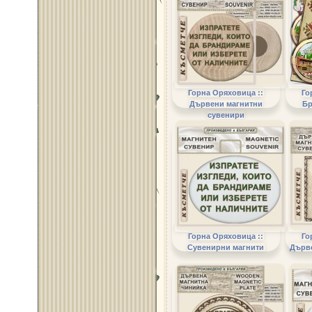
Горна Оряховица ::
Го
Дървени магнитни
Бр
сувенири
Горна Оряховица ::
Го
Сувенирни магнити
Дърв