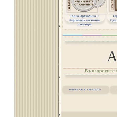
Горна Оряховица ::
Го
Керамични магнитни
Суве
сувенири
Българските 
върни се в началото