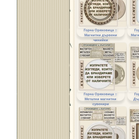
Горна Оряховица ::
Го
Магнитни дървени
Магн
чинийки
Горна Оряховица ::
Го
Метални магнитни
Дъ
сувенири