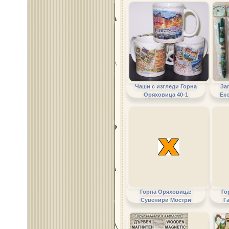
Чаши с изгледи Горна
За
Оряховица 40-1
Ек
Горна Оряховица:
Го
Сувенири Мостри
Г