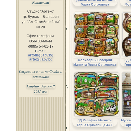
Контакти
Горна Оряховица
Фот
Студио “Артекс”
гр. Бургас – България
ул. “Ал. Стамболийски”
№ 20
Офис телефони:
/056/ 83-60-44
/0885/ 54-61-17
E-mail:
artofis@abv.bg
artex@abv.bg
Фолклорни Релефни
3Д 
Магнити Горна Оряховица
Гор
Свържи се с нас по Скайп ::
artexstudio
Студио “Артекс”
2011 год.
3Д Релефни Магнити
Муска
Горна Оряховица 33-1
Гор