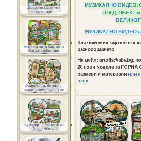
МУЗИКАЛНО ВИДЕО: 
Дървени магнитни
ГРАД, ОБЕКТ 
сувенири
ВЕЛИКОТ
МУЗИКАЛНО ВИДЕО 
Кликвайте на картинките по
Фотомагнити Картички
разнообразието.
Магнитни Книжки
На мейл: artofis@abv.bg, п
20 нови модела за ГОРН
размери и материали
или к
цени
Фолклорни, битови и
традиционни сувенири
Сувенирни Магнити за
Хладилници