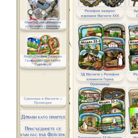
Релефни лазерно
Ар
изрязани Магнити ХХХ
Многофункционални
практични сувенири
Многослойни Лазерно
Гравирани Магнитни
Сувенири
3Д Магнити с Релефни
Ре
елементи Горна
Оряховица
Сувенири и Магнити ::
Промоции
Добави като приятел
Присъединете се
към нас във Фейсбук
Туристически 3Д Магнити
Ма