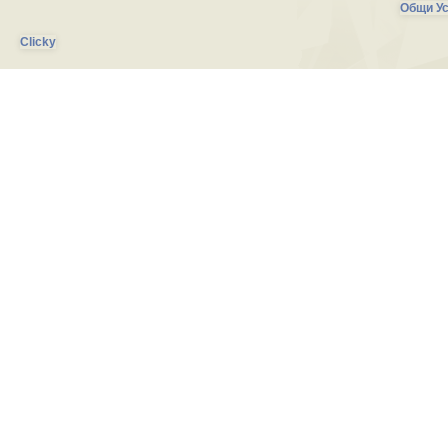
Общи Ус
Clicky