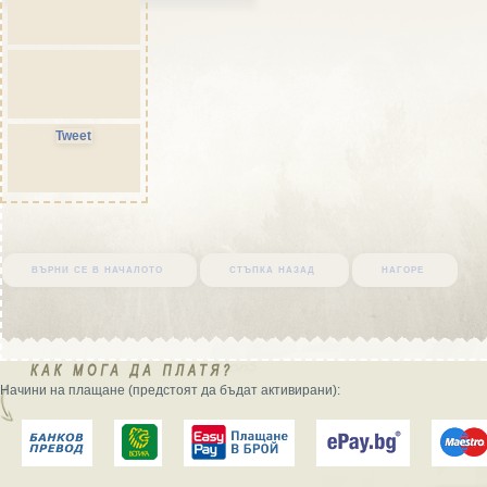
Tweet
върни се в началото
стъпка назад
нагоре
Начини на плащане (предстоят да бъдат активирани):