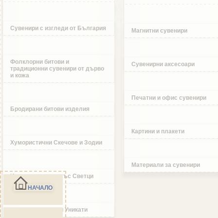
Сувенири с изгледи от България
Магнитни сувенири
Фолклорни битови и
Сувенирни аксесоари
традиционни сувенири от дърво
и кожа
Печатни и офис сувенири
Бродирани битови изделия
Картини и плакети
Хумористични Скечове и Зодии
Материали за сувенири
Икони и изделия със Светци
НАЧАЛО
Ръчно изработени Уникати