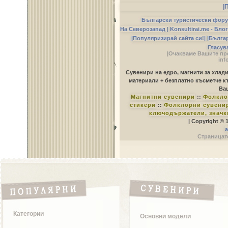
|
Български туристически фор
На Северозапад |
Konsultirai.me - Бло
|Популяризирай сайта си!|
|Бълга
Гласув
|Очакваме Вашите пр
inf
Сувенири на едро, магнити за хлад
материали + безплатно късметче к
Ваш
Магнитни сувенири
::
Фолкло
стикери
::
Фолклорни сувенир
ключодържатели, значк
| Copyright © 
a
Страницате
Категории
Основни модели