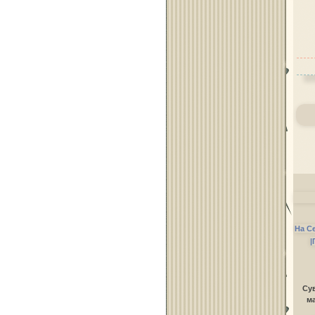
На С
|
Сув
ма