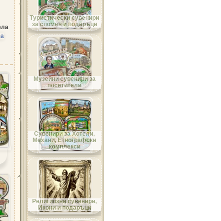
Област Велико Търново
Туристически сувенири
за спомен и подаръци
ела
за
Област Видин
Музейни сувенири за
посетители
Област Враца
Сувенири за Хотели,
Механи, Етнографски
комплекси
Област Габрово
Религиозни сувенири,
Икони и подаръци