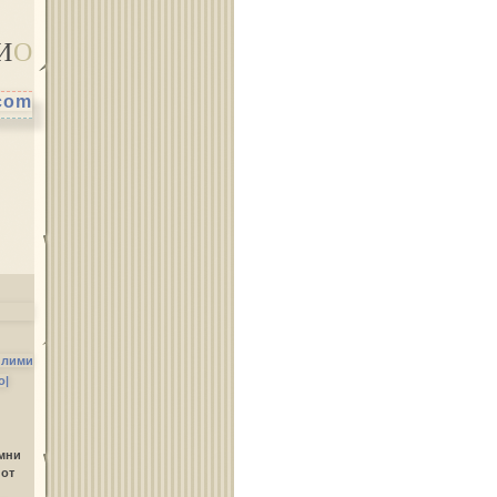
И
О
.com
Област Ямбол
илими
о|
амни
 от