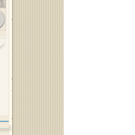
Област Стара Загора
Област Търговище
Област Хасково
Област Шумен