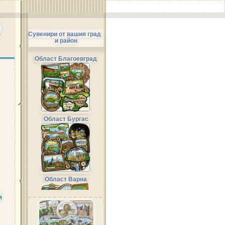
Сувенири от вашия град
и район
Област Благоевград
Област Бургас
Област Варна
и