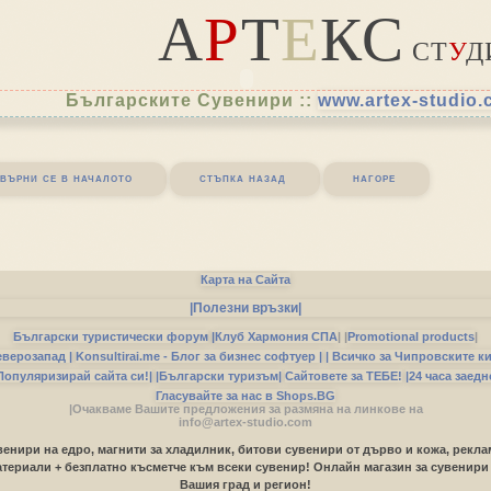
А
Р
Т
Е
КС
СТ
У
Д
Българските Сувенири ::
www.artex-studio
върни се в началото
стъпка назад
нагоре
Карта на Сайта
|Полезни връзки|
Български туристически форум
|
Клуб Хармония СПА
|
|
Promotional products
|
еверозапад |
Konsultirai.me - Блог за бизнес софтуер |
| Всичко за Чипровските к
Популяризирай сайта си!|
|Български туризъм|
Сайтовете за ТЕБЕ!
|24 часа заедн
Гласувайте за нас в Shops.BG
|Очакваме Вашите предложения за размяна на линкове на
info@artex-studio.com
енири на едро, магнити за хладилник, битови сувенири от дърво и кожа, рекл
териали + безплатно късметче към всеки сувенир! Онлайн магазин за сувенири
Вашия град и регион!