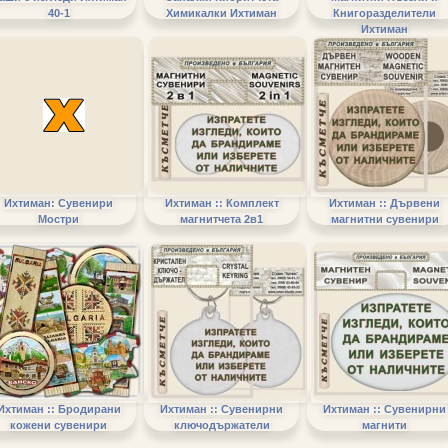
40-1
Химикалки Ихтиман
Книгоразделители
Ихтиман
Ихтиман: Сувенири
Ихтиман :: Комплект
Ихтиман :: Дървени
Мостри
магнитчета 2в1
магнитни сувенири
Ихтиман :: Бродирани
Ихтиман :: Сувенирни
Ихтиман :: Сувенирни
кожени сувенири
ключодържатели
магнити