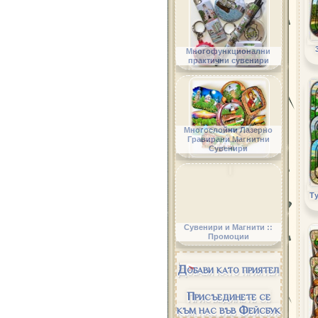
Многофункционални
практични сувенири
Многослойни Лазерно
Гравирани Магнитни
Сувенири
Ту
Сувенири и Магнити ::
Промоции
Добави като приятел
Присъединете се
към нас във Фейсбук