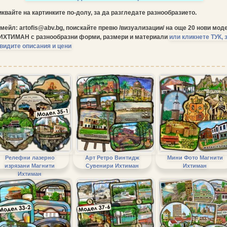
квайте на картинките по-долу, за да разгледате разнообразието.
мейл: artofis@abv.bg, поискайте превю /визуализации/ на още 20 нови мод
 ИХТИМАН
с разнообразни форми, размери и материали
или кликнете ТУК, 
видите описания и цени
Релефни лазерно
Арт Ретро Винтидж
Мини Фото Магнити
изрязани Магнити
Сувенири Ихтиман
Ихтиман
Ихтиман