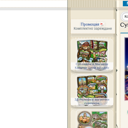
Су
Промоция
Комплектно зареждане
Сувенири и Магнити
Каталог Цени на едро
3Д Релефни магнитни
сувенири