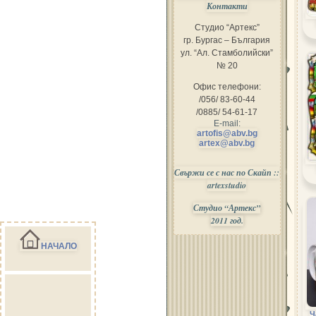
Контакти
Студио “Артекс”
гр. Бургас – България
ул. “Ал. Стамболийски”
№ 20
Офис телефони:
/056/ 83-60-44
/0885/ 54-61-17
E-mail:
artofis@abv.bg
artex@abv.bg
Свържи се с нас по Скайп ::
artexstudio
Студио “Артекс”
2011 год.
НАЧАЛО
Ч