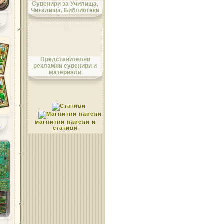
Сувенири за Училища,
Читалища, Библиотеки
2
Област Монтана
Представителни
рекламни сувенири и
материали
Област Пазарджик
магнитни панели и
9
стативи
Област Перник