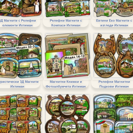
3Д Магнити с Релефни
Релефни Магнити с
Евтини Еко Магнити с
елементи Ихтиман
Компаси Ихтиман
изгледи Ихтиман
ристически 3Д Магнити
Магнитни Книжки и
Релефни Магнитни
Ихтиман
Фотоалбумчета Ихтиман
Подкови Ихтиман