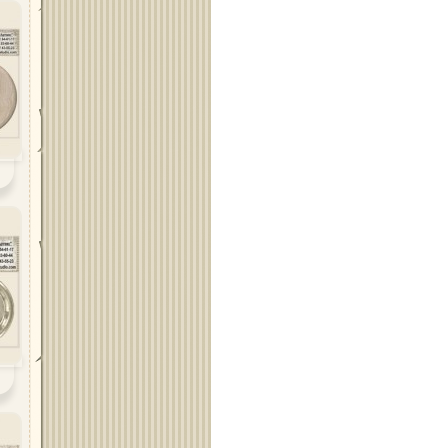
Област Силистра
Област Сливен
Област Смолян
Област София