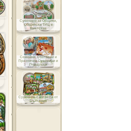
Област Добрич
Сувенири за Общини,
Общински ТИЦ и
Кметства
Област Кърджали
Семейни, Сватбени и
Празнични Сувенири и
Подаръци
Област Кюстендил
Сувенири с изгледи от
България
Област Ловеч