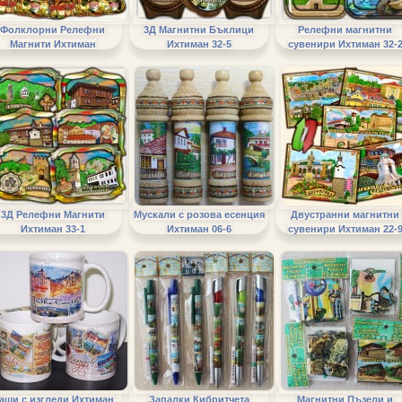
Фолклорни Релефни
3Д Магнитни Бъклици
Релефни магнитни
Магнити Ихтиман
Ихтиман 32-5
сувенири Ихтиман 32-
3Д Релефни Магнити
Мускали с розова есенция
Двустранни магнитни
Ихтиман 33-1
Ихтиман 06-6
сувенири Ихтиман 22-
аши с изгледи Ихтиман
Запалки Кибритчета
Магнитни Пъзели и