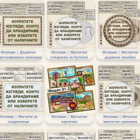
Ихтиман :: Дървени
Ихтиман :: Магнитни
Ихтиман :: Магнитни
рографирани сувенири
отварачки за бутилки
дървени чинийки
Ихтиман :: Магнити за
Ихтиман :: Магнитни
Ихтиман :: Метални
хладилници
картички
магнитни сувенири