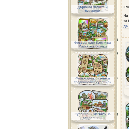
Дървени магнитни
Кли
сувенири
На 
за
да 
Фотомагнити Картички
Магнитни Книжки
Фолклорни, битови и
традиционни сувенири
Сувенирни Магнити за
Хладилници