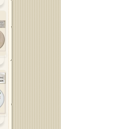
Област Плевен
Област Пловдив
Област Разград
Област Русе