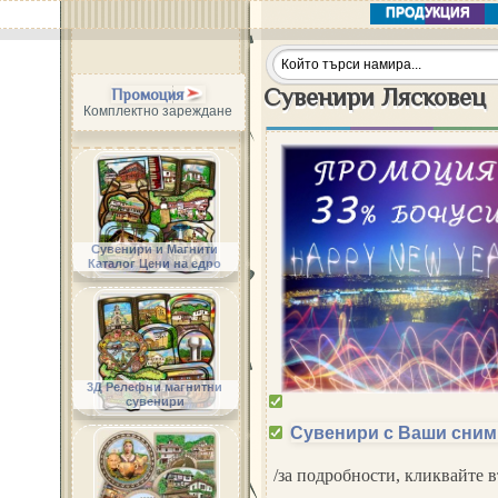
ПРОДУКЦИЯ
Сувенири Лясковец
Промоция
Комплектно зареждане
Сувенири и Магнити
Каталог Цени на едро
3Д Релефни магнитни
сувенири
Сувенири с Ваши сним
/за подробности, кликвайте 