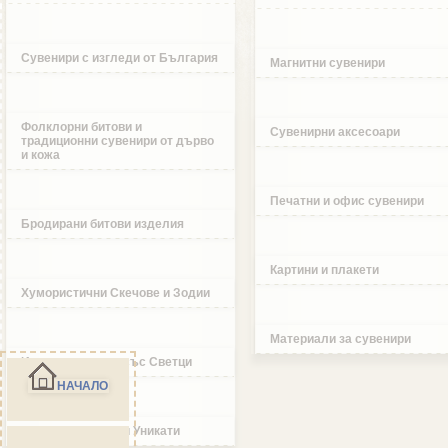
Сувенири с изгледи от България
Магнитни сувенири
Фолклорни битови и
Сувенирни аксесоари
традиционни сувенири от дърво
и кожа
Печатни и офис сувенири
Бродирани битови изделия
Картини и плакети
Хумористични Скечове и Зодии
Материали за сувенири
Икони и изделия със Светци
НАЧАЛО
Ръчно изработени Уникати