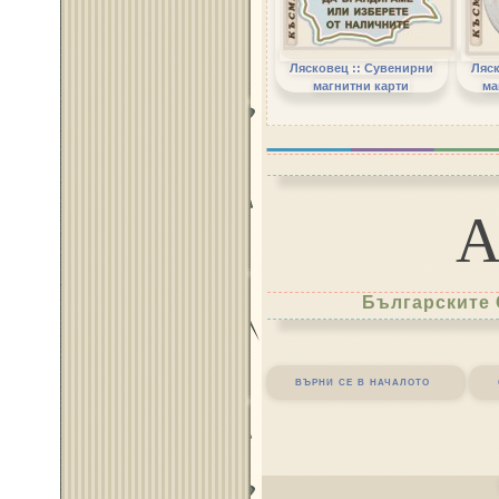
Лясковец :: Сувенирни
Ляск
магнитни карти
ма
Българските 
върни се в началото