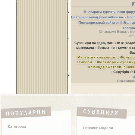
|
Български туристически фор
На Северозапад |
Konsultirai.me - Бло
|Популяризирай сайта си!|
|Бълга
Гласув
|Очакваме Вашите пр
inf
Сувенири на едро, магнити за хлад
материали + безплатно късметче к
Ваш
Магнитни сувенири
::
Фолкло
стикери
::
Фолклорни сувенир
ключодържатели, значк
| Copyright © 
a
Страницате
Категории
Основни модели