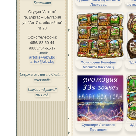
Контакти
Лясковец
Фото
Студио “Артекс”
гр. Бургас – България
ул. “Ал. Стамболийски”
№ 20
Офис телефони:
/056/ 83-60-44
/0885/ 54-61-17
E-mail:
artofis@abv.bg
artex@abv.bg
Фолклорни Релефни
3Д 
Магнити Лясковец
Свържи се с нас по Скайп ::
artexstudio
Студио “Артекс”
2011 год.
Сувенири Лясковец
3Д
Промоция