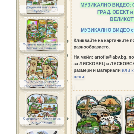
МУЗИКАЛНО ВИДЕО: 
Дървени магнитни
ГРАД, ОБЕКТ 
сувенири
ВЕЛИКОТ
МУЗИКАЛНО ВИДЕО 
Кликвайте на картинките по
Фотомагнити Картички
разнообразието.
Магнитни Книжки
На мейл: artofis@abv.bg, 
за ЛЯСКОВЕЦ и ЛЯСКОВ
размери и материали
или к
цени
Фолклорни, битови и
традиционни сувенири
Сувенирни Магнити за
Хладилници