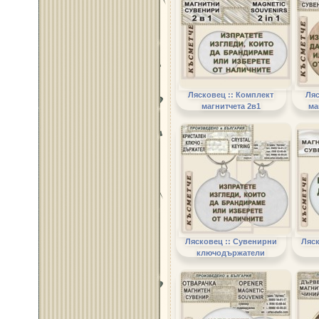
Лясковец :: Комплект
Ляс
магнитчета 2в1
ма
Лясковец :: Сувенирни
Ляск
ключодържатели