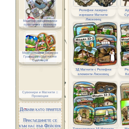
Релефни лазерно
Ар
изрязани Магнити
Су
Лясковец
Многофункционални
практични сувенири
Многослойни Лазерно
Гравирани Магнитни
Сувенири
3Д Магнити с Релефни
Ре
елементи Лясковец
К
Сувенири и Магнити ::
Промоции
Добави като приятел
Присъединете се
към нас във Фейсбук
Туристически 3Д Магнити
Ма