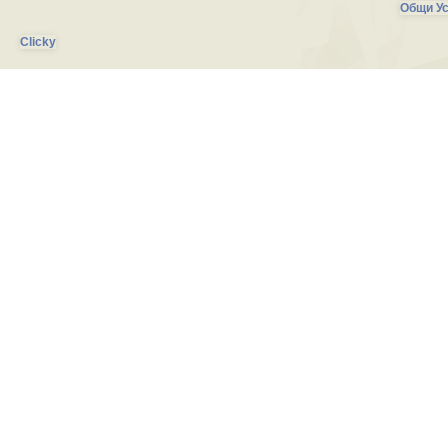
Общи Ус
Clicky