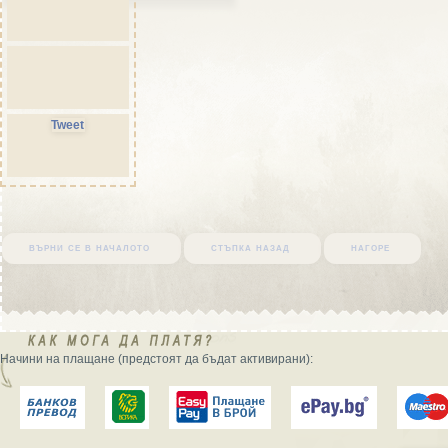
Tweet
върни се в началото
стъпка назад
нагоре
Начини на плащане (предстоят да бъдат активирани):