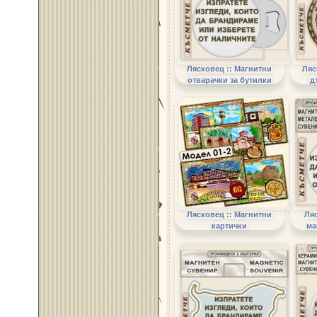
Лясковец :: Магнитни
Ляс
отварачки за бутилки
д
Лясковец :: Магнитни
Ля
картички
ма