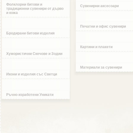
Фолклорни битови и
Сувенирни аксесоари
традиционни сувенири от дърво
и кожа
Печатни и офис сувенири
Бродирани битови изделия
Картини и плакети
Хумористични Скечове и Зодии
Материали за сувенири
Икони и изделия със Светци
Ръчно изработени Уникати