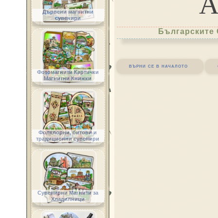
Дървени магнитни
сувенири
Българските 
върни се в началото
Фотомагнити Картички
Магнитни Книжки
Фолклорни, битови и
традиционни сувенири
Сувенирни Магнити за
Хладилници