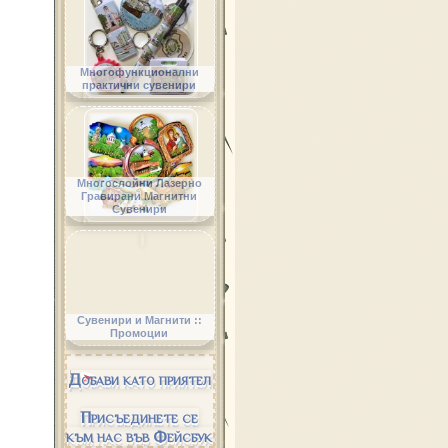
Многофункционални
практични сувенири
Многослойни Лазерно
Гравирани Магнитни
Сувенири
Сувенири и Магнити ::
Промоции
Добави като приятел
Присъединете се
към нас във Фейсбук