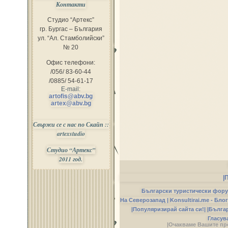
Контакти
Студио “Артекс”
гр. Бургас – България
ул. “Ал. Стамболийски”
№ 20
Офис телефони:
/056/ 83-60-44
/0885/ 54-61-17
E-mail:
artofis@abv.bg
artex@abv.bg
Свържи се с нас по Скайп ::
artexstudio
Студио “Артекс”
2011 год.
|
Български туристически фор
На Северозапад |
Konsultirai.me - Бло
|Популяризирай сайта си!|
|Бълга
Гласув
|Очакваме Вашите пр