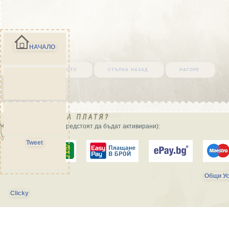
НАЧАЛО
върни се в началото
стъпка назад
нагоре
Начини на плащане (предстоят да бъдат активирани):
Tweet
Общи Ус
Clicky