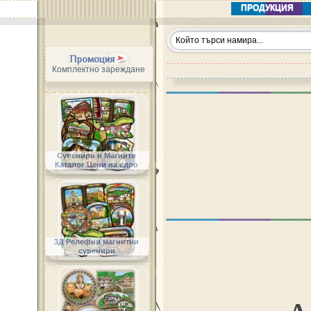
ПРОДУКЦИЯ
Промоция
Комплектно зареждане
Сувенири и Магнити
Каталог Цени на едро
3Д Релефни магнитни
сувенири