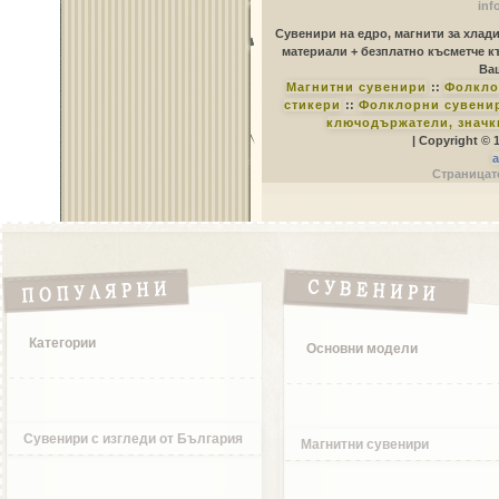
inf
Сувенири на едро, магнити за хлад
материали + безплатно късметче к
Ваш
Магнитни сувенири
::
Фолкло
стикери
::
Фолклорни сувенир
ключодържатели, значк
| Copyright © 
a
Страницате
Категории
Основни модели
Сувенири с изгледи от България
Магнитни сувенири