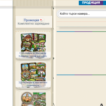
ПРОДУКЦИЯ
Промоция
Комплектно зареждане
Сувенири и Магнити
Каталог Цени на едро
3Д Релефни магнитни
сувенири