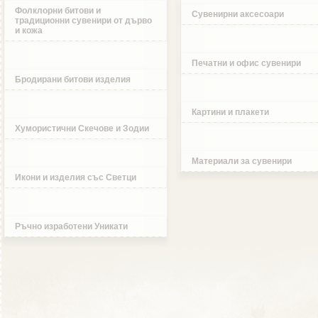
Фолклорни битови и
Сувенирни аксесоари
традиционни сувенири от дърво
и кожа
Печатни и офис сувенири
Бродирани битови изделия
Картини и плакети
Хумористични Скечове и Зодии
Материали за сувенири
Икони и изделия със Светци
Ръчно изработени Уникати