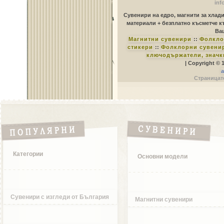
inf
Сувенири на едро, магнити за хлад
материали + безплатно късметче к
Ваш
Магнитни сувенири
::
Фолкло
стикери
::
Фолклорни сувенир
ключодържатели, значк
| Copyright © 
a
Страницате
Категории
Основни модели
Сувенири с изгледи от България
Магнитни сувенири