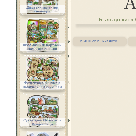
Дървени магнитни
сувенири
Българските 
върни се в началото
Фотомагнити Картички
Магнитни Книжки
Фолклорни, битови и
традиционни сувенири
Сувенирни Магнити за
Хладилници