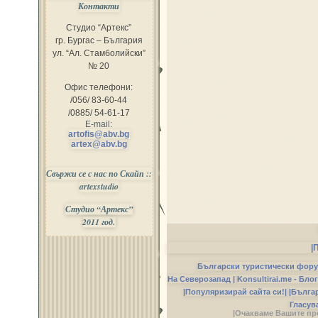
Контакти
Студио “Артекс”
гр. Бургас – България
ул. “Ал. Стамболийски”
№ 20
Офис телефони:
/056/ 83-60-44
/0885/ 54-61-17
E-mail:
artofis@abv.bg
artex@abv.bg
Свържи се с нас по Скайп ::
artexstudio
Студио “Артекс”
2011 год.
|
Български туристически фор
На Северозапад |
Konsultirai.me - Бло
|Популяризирай сайта си!|
|Бълга
Гласув
|Очакваме Вашите пр