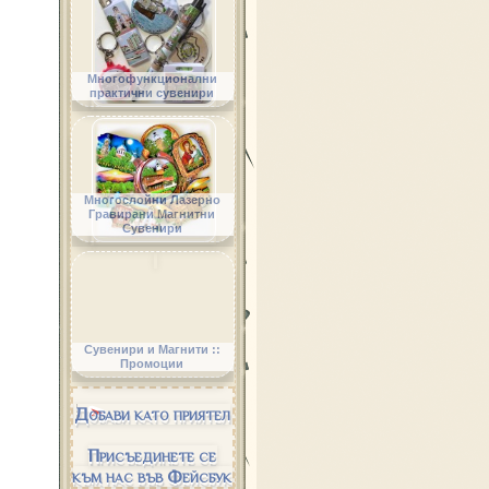
Многофункционални
практични сувенири
Многослойни Лазерно
Гравирани Магнитни
Сувенири
Сувенири и Магнити ::
Промоции
Добави като приятел
Присъединете се
към нас във Фейсбук