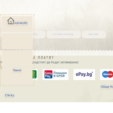
НАЧАЛО
върни се в началото
стъпка назад
нагоре
Начини на плащане (предстоят да бъдат активирани):
Tweet
Общи Ус
Clicky