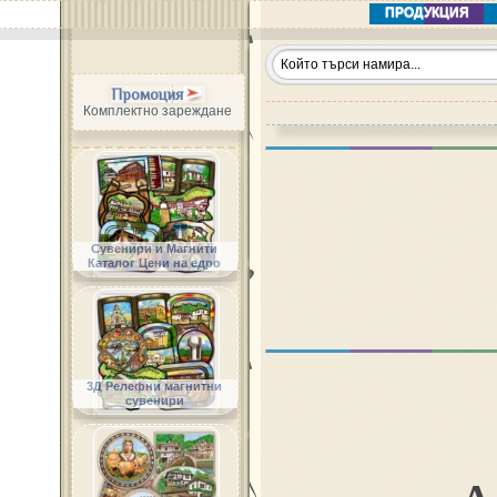
ПРОДУКЦИЯ
Промоция
Комплектно зареждане
Сувенири и Магнити
Каталог Цени на едро
3Д Релефни магнитни
сувенири