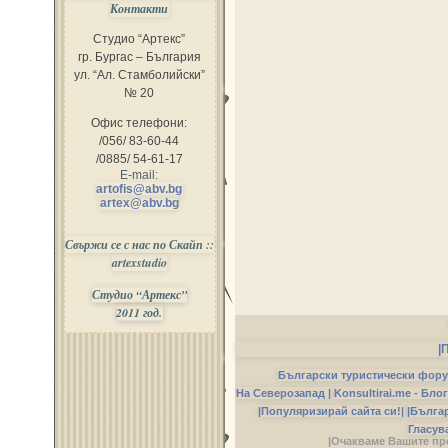
Контакти
Студио “Артекс”
гр. Бургас – България
ул. “Ал. Стамболийски”
№ 20
Офис телефони:
/056/ 83-60-44
/0885/ 54-61-17
E-mail:
artofis@abv.bg
artex@abv.bg
Свържи се с нас по Скайп ::
artexstudio
Студио “Артекс”
2011 год.
|
Български туристически фор
На Северозапад |
Konsultirai.me - Бло
|Популяризирай сайта си!|
|Бълга
Гласув
|Очакваме Вашите пр