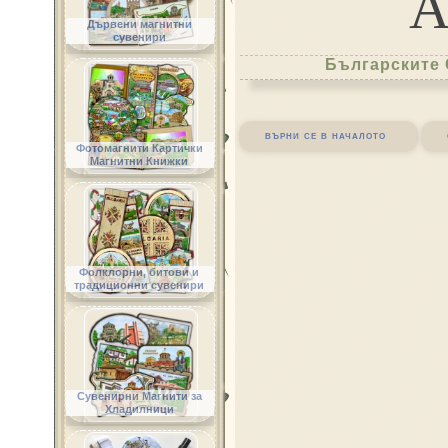
Дървени магнитни
сувенири
Българските 
върни се в началото
Фотомагнити Картички
Магнитни Книжки
Фолклорни, битови и
традиционни сувенири
Сувенирни Магнити за
Хладилници