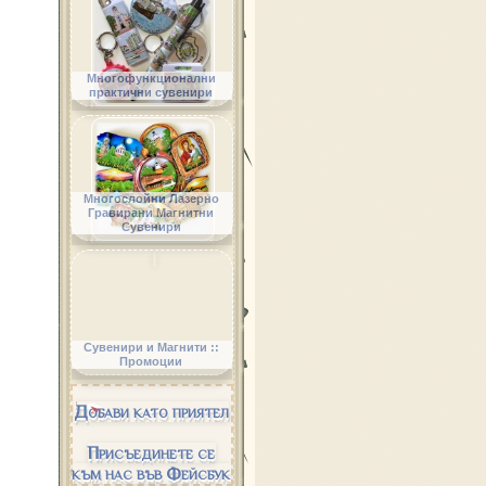
Многофункционални
практични сувенири
Многослойни Лазерно
Гравирани Магнитни
Сувенири
Сувенири и Магнити ::
Промоции
Добави като приятел
Присъединете се
към нас във Фейсбук