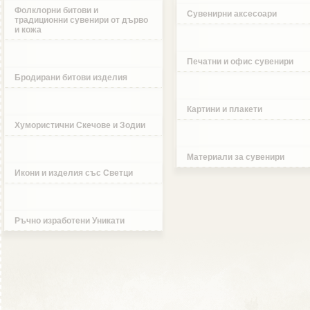
Фолклорни битови и
Сувенирни аксесоари
традиционни сувенири от дърво
и кожа
Печатни и офис сувенири
Бродирани битови изделия
Картини и плакети
Хумористични Скечове и Зодии
Материали за сувенири
Икони и изделия със Светци
Ръчно изработени Уникати