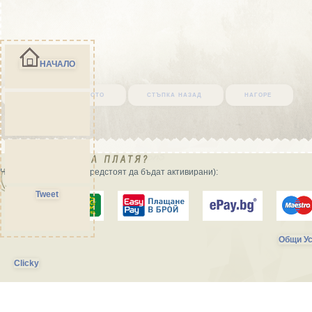
НАЧАЛО
върни се в началото
стъпка назад
нагоре
Начини на плащане (предстоят да бъдат активирани):
Tweet
Общи Ус
Clicky