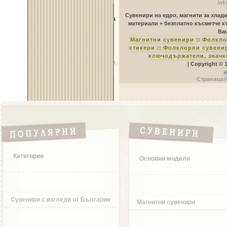
inf
Сувенири на едро, магнити за хлад
материали + безплатно късметче к
Ваш
Магнитни сувенири
::
Фолкло
стикери
::
Фолклорни сувенир
ключодържатели, значк
| Copyright © 
a
Страницате
Категории
Основни модели
Сувенири с изгледи от България
Магнитни сувенири