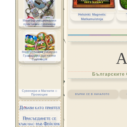
Helsinki: Magnetic
Matkamuistoja
Многофункционални
практични сувенири
Многослойни Лазерно
Гравирани Магнитни
Сувенири
Българските 
Сувенири и Магнити ::
върни се в началото
Промоции
Добави като приятел
Присъединете се
към нас във Фейсбук