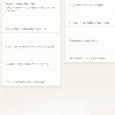
Фолклорни битови и
Сувенирни аксесоари
традиционни сувенири от дърво
и кожа
Печатни и офис сувенири
Бродирани битови изделия
Картини и плакети
Хумористични Скечове и Зодии
Материали за сувенири
Икони и изделия със Светци
Ръчно изработени Уникати