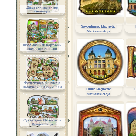
Дървени магнитни
сувенири
Savonlinna: Magnetic
Matkamuistoja
Фотомагнити Картички
Магнитни Книжки
Фолклорни, битови и
традиционни сувенири
Oulu: Magnetic
Matkamuistoja
Сувенирни Магнити за
Хладилници