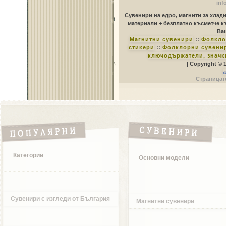
inf
Сувенири на едро, магнити за хлад
материали + безплатно късметче к
Ваш
Магнитни сувенири
::
Фолкло
стикери
::
Фолклорни сувенир
ключодържатели, значк
| Copyright © 
a
Страницате
Категории
Основни модели
Сувенири с изгледи от България
Магнитни сувенири