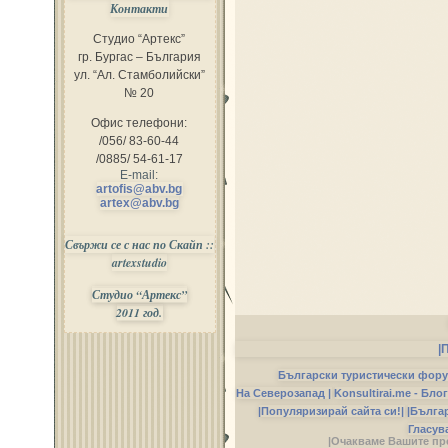
Контакти
Студио “Артекс”
гр. Бургас – България
ул. “Ал. Стамболийски”
№ 20
Офис телефони:
/056/ 83-60-44
/0885/ 54-61-17
E-mail:
artofis@abv.bg
artex@abv.bg
Свържи се с нас по Скайп ::
artexstudio
Студио “Артекс”
2011 год.
|
Български туристически фор
На Северозапад |
Konsultirai.me - Бло
|Популяризирай сайта си!|
|Бълга
Гласув
|Очакваме Вашите пр