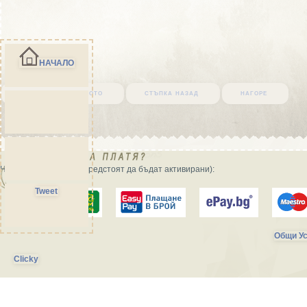
НАЧАЛО
върни се в началото
стъпка назад
нагоре
Начини на плащане (предстоят да бъдат активирани):
Tweet
Общи Ус
Clicky