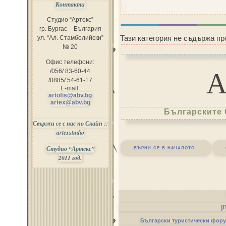
Контакти
Студио “Артекс”
гр. Бургас – България
Тази категория не съдържа пр
ул. “Ал. Стамболийски”
№ 20
Офис телефони:
/056/ 83-60-44
/0885/ 54-61-17
E-mail:
artofis@abv.bg
artex@abv.bg
Българските 
Свържи се с нас по Скайп ::
artexstudio
върни се в началото
Студио “Артекс”
2011 год.
|
Български туристически фор