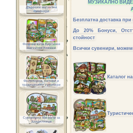
МУЗИКАЛНО ВИДЕ
Дървени магнитни
сувенири
Безплатна доставка при
До 20% Бонуси, Отст
стойност
Фотомагнити Картички
Всички сувенири, можем
Магнитни Книжки
Каталог н
Фолклорни, битови и
традиционни сувенири
Туристиче
Сувенирни Магнити за
Хладилници