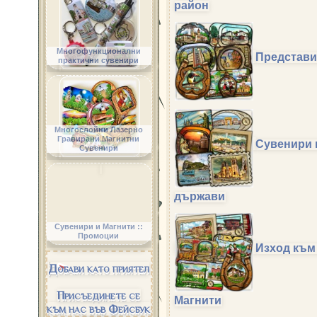
район
Многофункционални
Представи
практични сувенири
Многослойни Лазерно
Гравирани Магнитни
Сувенири 
Сувенири
държави
Сувенири и Магнити ::
Промоции
Изход към
Добави като приятел
Присъединете се
Магнити
към нас във Фейсбук