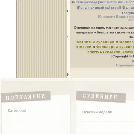
На Северозапад |
Konsultirai.me - Бло
|Популяризирай сайта си!|
|Бълга
Гласув
|Очакваме Вашите пр
inf
Сувенири на едро, магнити за хлад
материали + безплатно късметче к
Ваш
Магнитни сувенири
::
Фолкло
стикери
::
Фолклорни сувенир
ключодържатели, значк
| Copyright © 
a
Страницате
Категории
Основни модели