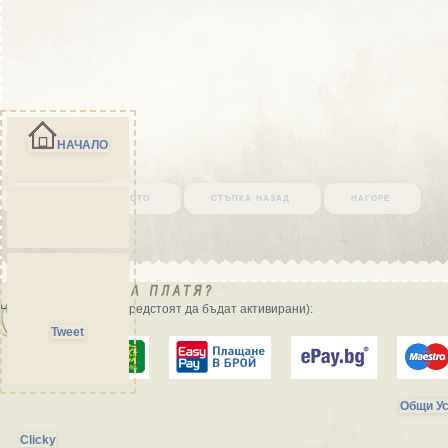
НАЧАЛО
върни се в началото
стъпка назад
нагоре
Начини на плащане (предстоят да бъдат активирани):
Tweet
Общи Ус
Clicky