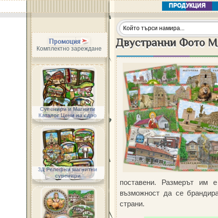
ПРОДУКЦИЯ
Двустранни Фото Ма
Промоция
Комплектно зареждане
Сувенири и Магнити
Каталог Цени на едро
3Д Релефни магнитни
сувенири
поставени. Размерът им 
възможност да се брандира
страни.