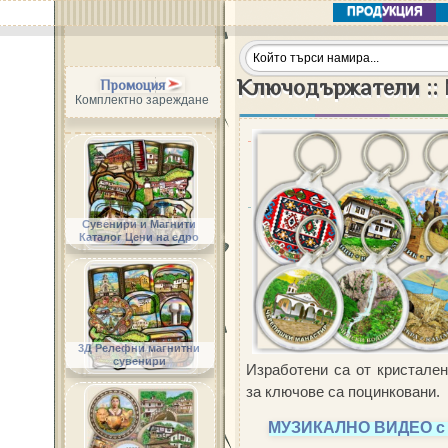
ПРОДУКЦИЯ
Ключодържатели :: 
Промоция
Комплектно зареждане
Сувенири и Магнити
Каталог Цени на едро
3Д Релефни магнитни
сувенири
Изработени са от кристале
за ключове са поцинковани.
МУЗИКАЛНО ВИДЕО с