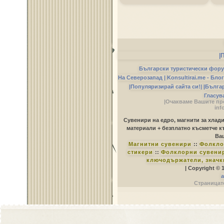
|
Български туристически фор
На Северозапад |
Konsultirai.me - Бло
|Популяризирай сайта си!|
|Бълга
Гласув
|Очакваме Вашите пр
inf
Сувенири на едро, магнити за хлад
материали + безплатно късметче к
Ваш
Магнитни сувенири
::
Фолкло
стикери
::
Фолклорни сувенир
ключодържатели, значк
| Copyright © 
a
Страницате