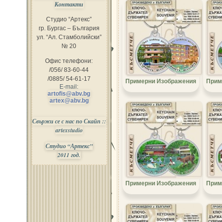
Контакти
Студио “Артекс”
гр. Бургас – България
ул. “Ал. Стамболийски”
№ 20
Офис телефони:
/056/ 83-60-44
/0885/ 54-61-17
Примерни Изображения
Прим
E-mail:
artofis@abv.bg
artex@abv.bg
Свържи се с нас по Скайп ::
artexstudio
Студио “Артекс”
2011 год.
Примерни Изображения
Прим