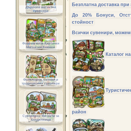
Безплатна доставка при
Дървени магнитни
сувенири
До 20% Бонуси, Отст
стойност
Всички сувенири, можем
Фотомагнити Картички
Магнитни Книжки
Каталог н
Фолклорни, битови и
традиционни сувенири
Туристиче
район
Сувенирни Магнити за
Хладилници