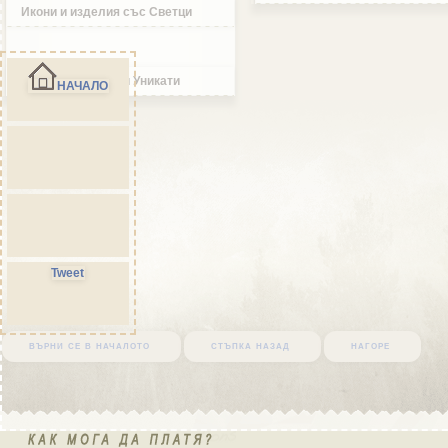
Икони и изделия със Светци
Ръчно изработени Уникати
НАЧАЛО
Tweet
върни се в началото
стъпка назад
нагоре