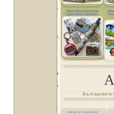
Многофункционални
Мно
практични сувенири
Гра
Българските 
върни се в началото