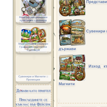
Представи
Многофункционални
практични сувенири
Сувенири 
Многослойни Лазерно
Гравирани Магнитни
държави
Сувенири
Изход к
Сувенири и Магнити ::
Промоции
Магнити
Добави като приятел
Присъединете се
към нас във Фейсбук