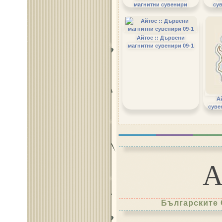
магнитни сувенири
су
Айтос :: Дървени
магнитни сувенири 09-1
А
суве
Българските 