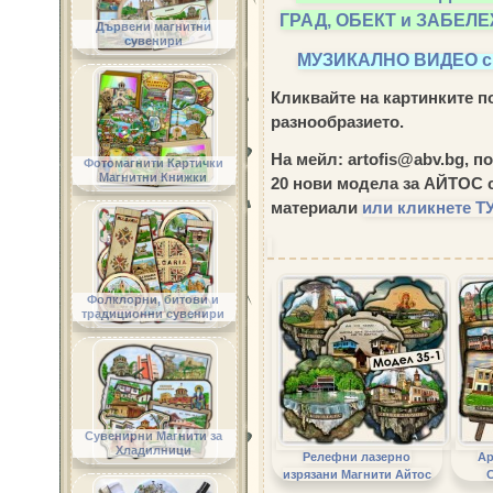
ГРАД, ОБЕКТ и ЗАБЕЛ
Дървени магнитни
сувенири
МУЗИКАЛНО ВИДЕО 
Кликвайте на картинките по
разнообразието.
На мейл: artofis@abv.bg, п
Фотомагнити Картички
Магнитни Книжки
20 нови модела за АЙТОС
с
материали
или кликнете ТУ
Фолклорни, битови и
традиционни сувенири
Сувенирни Магнити за
Хладилници
Релефни лазерно
Ар
изрязани Магнити Айтос