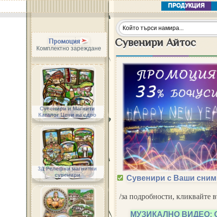
ПРОДУКЦИЯ
Сувенири Айтос
Промоция
Комплектно зареждане
Сувенири и Магнити
Каталог Цени на едро
3Д Релефни магнитни
сувенири
Сувенири с Ваши сним
/за подробности, кликвайте 
МУЗИКАЛНО ВИДЕО: 