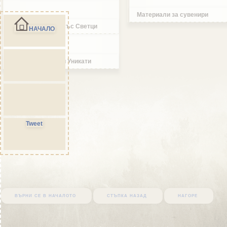
Материали за сувенири
Икони и изделия със Светци
НАЧАЛО
Ръчно изработени Уникати
Tweet
върни се в началото
стъпка назад
нагоре