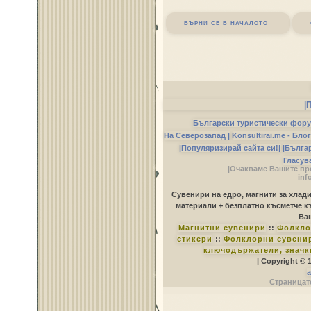
върни се в началото
|
Български туристически фор
На Северозапад |
Konsultirai.me - Бло
|Популяризирай сайта си!|
|Бълга
Гласув
|Очакваме Вашите пр
inf
Сувенири на едро, магнити за хлад
материали + безплатно късметче к
Ваш
Магнитни сувенири
::
Фолкло
стикери
::
Фолклорни сувенир
ключодържатели, значк
| Copyright © 
a
Страницате