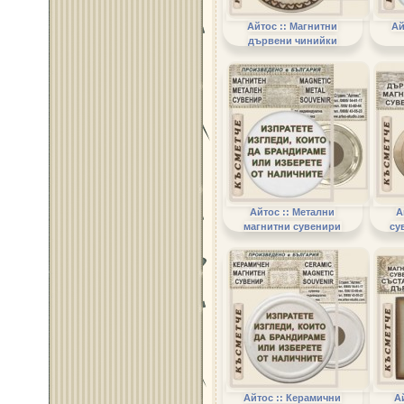
Айтос :: Магнитни
Ай
дървени чинийки
Айтос :: Метални
А
магнитни сувенири
су
Айтос :: Керамични
А