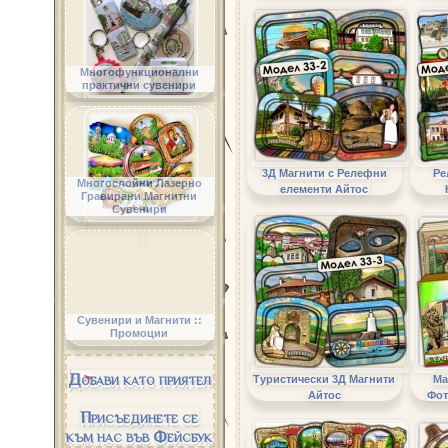
Многофункционални
практични сувенири
3Д Магнити с Релефни
Ре
Многослойни Лазерно
елементи Айтос
Гравирани Магнитни
Сувенири
Сувенири и Магнити ::
Промоции
Добави като приятел
Туристически 3Д Магнити
Ма
Айтос
Фот
Присъединете се
към нас във Фейсбук