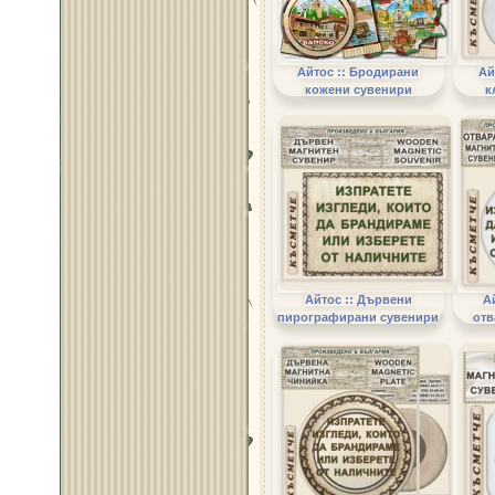
Айтос :: Бродирани
Ай
кожени сувенири
к
Айтос :: Дървени
А
пирографирани сувенири
отв