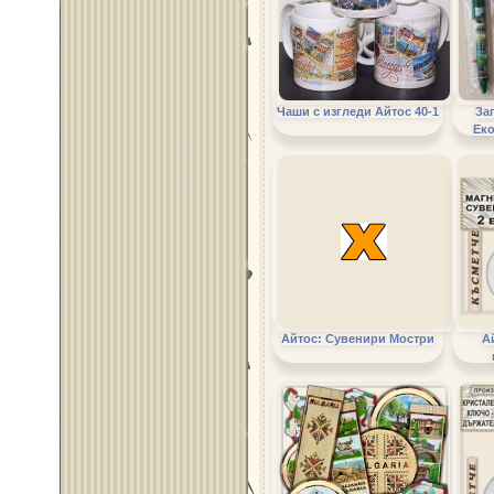
Чаши с изгледи Айтос 40-1
За
Ек
Айтос: Сувенири Мостри
А