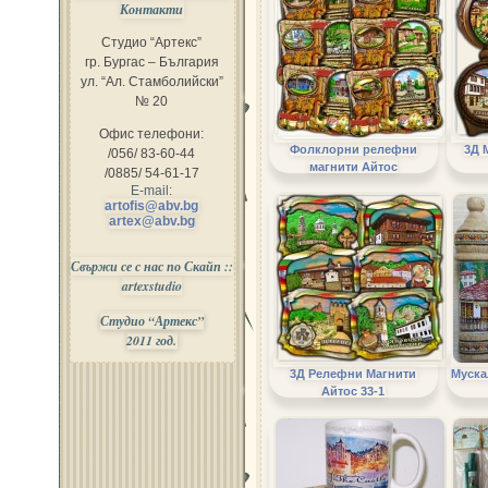
Контакти
Студио “Артекс”
гр. Бургас – България
ул. “Ал. Стамболийски”
№ 20
Офис телефони:
Фолклорни релефни
3Д 
/056/ 83-60-44
магнити Айтос
/0885/ 54-61-17
E-mail:
artofis@abv.bg
artex@abv.bg
Свържи се с нас по Скайп ::
artexstudio
Студио “Артекс”
2011 год.
3Д Релефни Магнити
Муска
Айтос 33-1