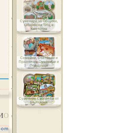
Област Добрич
Сувенири за Общини,
Общински ТИЦ и
Кметства
Област Кърджали
Семейни, Сватбени и
Празнични Сувенири и
Подаръци
Област Кюстендил
Сувенири с изгледи от
България
И
О
Област Ловеч
.com