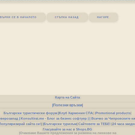
върни се в началото
стъпка назад
нагоре
Карта на Сайта
|Полезни връзки|
Български туристически форум
|
Клуб Хармония СПА
|
|
Promotional products
|
еверозапад |
Konsultirai.me - Блог за бизнес софтуер |
| Всичко за Чипровските к
Популяризирай сайта си!|
|Български туризъм|
Сайтовете за ТЕБЕ!
|24 часа заедн
Гласувайте за нас в Shops.BG
|Очакваме Вашите предложения за размяна на линкове на