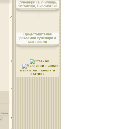
Сувенири за Училища,
Читалища, Библиотеки
Област Монтана
Представителни
рекламни сувенири и
материали
Област Пазарджик
магнитни панели и
стативи
Област Перник
илими
о|