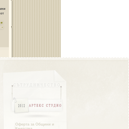
Област Плевен
амни
 от
ни
 -
Област Пловдив
Област Разград
Област Русе
Оферта за Общини и
Кметства