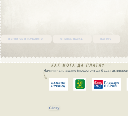
върни се в началото
стъпка назад
нагоре
Начини на плащане (предстоят да бъдат активиран
Clicky