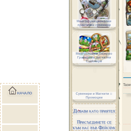
Многофункционални
практични сувенири
Многослойни Лазерно
Гравирани Магнитни
Сувенири
Тази
НАЧАЛО
Сувенири и Магнити ::
Промоции
Добави като приятел
Присъединете се
към нас във Фейсбук