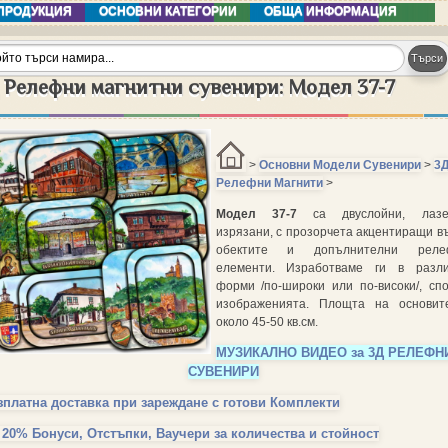
ПРОДУКЦИЯ
ОСНОВНИ КАТЕГОРИИ
ОБЩА ИНФОРМАЦИЯ
 Релефни магнитни сувенири: Модел 37-7
>
Основни Модели Сувенири
>
3
Релефни Магнити
>
Модел 37-7
са двуслойни, лазе
изрязани, с прозорчета акцентиращи в
обектите и допълнителни реле
елементи. Изработваме ги в разли
форми /по-широки или по-високи/, сп
изображенията. Площта на основит
около 45-50 кв.см.
МУЗИКАЛНО ВИДЕО за 3Д РЕЛЕФН
СУВЕНИРИ
зплатна доставка при зареждане с готови Комплекти
 20% Бонуси, Отстъпки, Ваучери за количества и стойност