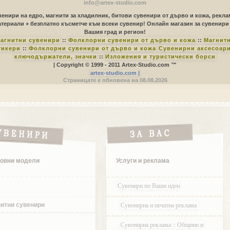
info@artex-studio.com
енири на едро, магнити за хладилник, битови сувенири от дърво и кожа, рекл
териали + безплатно късметче към всеки сувенир! Онлайн магазин за сувенири
Вашия град и регион!
агнитни сувенири
::
Фолклорни сувенири от дърво и кожа
::
Магнит
тикери
::
Фолклорни сувенири от дърво и кожа
Сувенирни аксесоари
ключодържатели, значки
::
Изложения и туристически борси
| Copyright © 1999 - 2011 Artex-Studio.com ™
artex-studio.com |
Страницате е обновена на 08.08.2026
овни модели
Услуги и реклама
Сувенири по Ваши идеи
Сувенирна и печатна реклама
итни сувенири
Сувенирна реклама :: Общини и