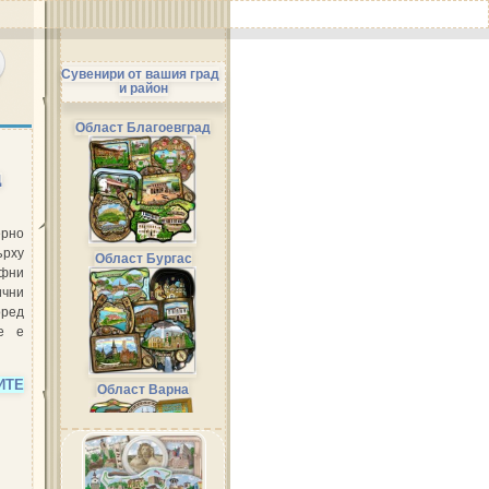
Сувенири от вашия град
и район
Област Благоевград
Д
рно
ърху
Област Бургас
фни
чни
оред
е е
ИТЕ
Област Варна