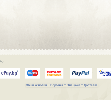
Сувенирна реклама :: Търговски
фирми и магазини
Сувенирна реклама :: Продукция и
фирми за производство
Сувенирна реклама :: Транспорт и
Услуги
и):
Общи Условия :: Поръчка :: Плащане :: Доставка
Сувенирни Колекции за Късметлии