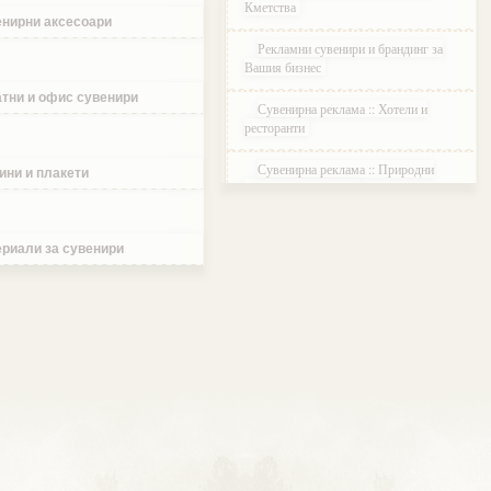
Кметства
нирни аксесоари
Рекламни сувенири и брандинг за
Вашия бизнес
тни и офис сувенири
Сувенирна реклама :: Хотели и
ресторанти
Сувенирна реклама :: Природни
ини и плакети
паркове и Резервати
Сувенирна реклама :: Музеи и
Галерии
риали за сувенири
Сувенирна реклама :: Етнографски
Комплекси
Сувенирна реклама :: Курортни и
ваканционни селища
Сувенирна реклама :: Туристически
агенции и дружества
Сувенирна реклама :: Атракции и
развлечения