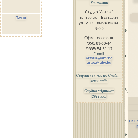
Контакти
Студио “Артекс”
гр. Бургас – България
Tweet
ул. “Ал. Стамболийски”
№ 20
Офис телефони:
/056/ 83-60-44
/0885/ 54-61-17
E-mail:
artofis@abv.bg
artex@abv.bg
Свържи се с нас по Скайп ::
artexstudio
Студио “Артекс”
2011 год.
На С
|