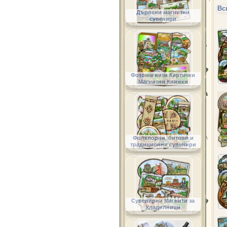
Вс
Дървени магнитни
сувенири
Фотомагнити Картички
Магнитни Книжки
Фолклорни, битови и
традиционни сувенири
Сувенирни Магнити за
Хладилници