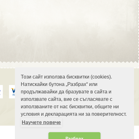
Област Стара Загора
Област Търговище
Този сайт използва бисквитки (cookies).
Натискайки бутона „Разбрах“ или
продължавайки да бразувате в сайта и
Област Хасково
използвате сайта, вие се съгласявате с
използваните от нас бисквитки, общите ни
условия и декларацията ни за поверителност.
Научете повече
Област Шумен
Разбрах