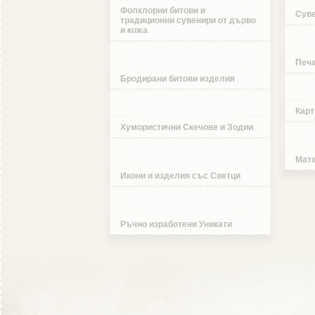
Фолклорни битови и
Суве
традиционни сувенири от дърво
и кожа
Печа
Бродирани битови изделия
Карт
Хумористични Скечове и Зодии
Мате
Икони и изделия със Светци
Ръчно изработени Уникати