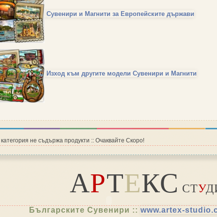
Сувенири и Магнити за Европейските държави
Изход към другите модели Сувенири и Магнити
 категория не съдържа продукти :: Очаквайте Скоро!
А
Р
Т
Е
КС
СТ
У
Д
Българските Сувенири ::
www.artex-studio