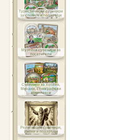
Област Велико Търново
Туристически сувенири
за спомен и подаръци
Област Видин
Музейни сувенири за
посетители
Област Враца
Сувенири за Хотели,
Механи, Етнографски
комплекси
Област Габрово
Религиозни сувенири,
Икони и подаръци