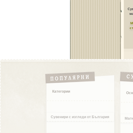
Сув
ма
М
с
Категории
Осн
Сувенири с изгледи от България
Магн