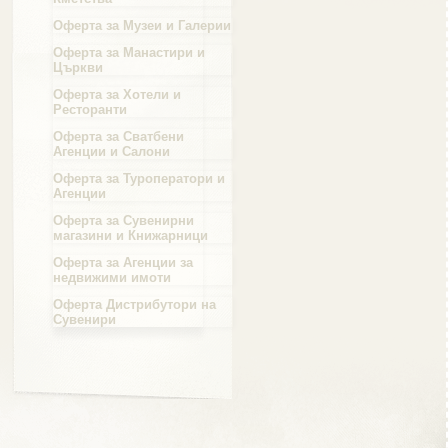
Оферта за Музеи и Галерии
Област Силистра
Оферта за Манастири и
Църкви
Оферта за Хотели и
Ресторанти
Оферта за Сватбени
Агенции и Салони
Област Сливен
Оферта за Туроператори и
Агенции
Оферта за Сувенирни
магазини и Книжарници
Оферта за Агенции за
Област Смолян
недвижими имоти
Оферта Дистрибутори на
Сувенири
Област София