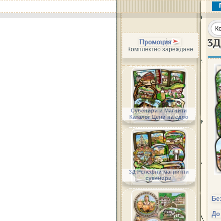
3Д
Промоция
Комплектно зареждане
Сувенири и Магнити
Каталог Цени на едро
3Д Релефни магнитни
сувенири
Бе
До