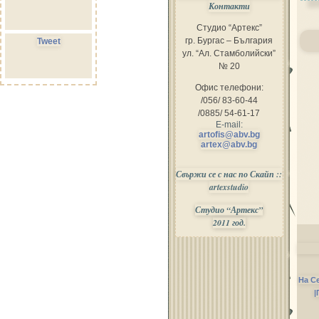
Контакти
Студио “Артекс”
гр. Бургас – България
Tweet
ул. “Ал. Стамболийски”
№ 20
Офис телефони:
/056/ 83-60-44
/0885/ 54-61-17
E-mail:
artofis@abv.bg
artex@abv.bg
Свържи се с нас по Скайп ::
artexstudio
Студио “Артекс”
2011 год.
На С
|