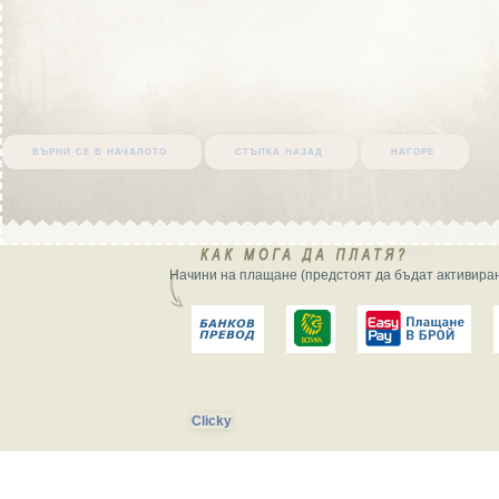
върни се в началото
стъпка назад
нагоре
Начини на плащане (предстоят да бъдат активиран
Clicky