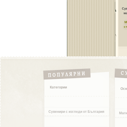
Сув
ма
М
с
Категории
Осн
Сувенири с изгледи от България
Магн