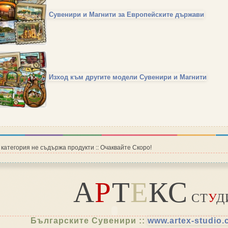
Сувенири и Магнити за Европейските държави
Изход към другите модели Сувенири и Магнити
 категория не съдържа продукти :: Очаквайте Скоро!
А
Р
Т
Е
КС
СТ
У
Д
Българските Сувенири ::
www.artex-studio