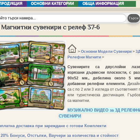
ПРОДУКЦИЯ
ОСНОВНИ КАТЕГОРИИ
ОБЩА ИНФОРМАЦИЯ
 Магнитни сувенири с релеф 37-6
>
Основни Модели Сувенири
>
3
Релефни Магнити
>
Сувенирите са двуслойни лазе
изрязани дървесни плоскости, с ра
90х52 мм., дебелина около 5 мм
добавени релефни елементи.
Дизай
са с по 2 или 3 изгледа от съответният 
или туристическа дестинация. Гърбо
са магнитни.
МУЗИКАЛНО ВИДЕО за 3Д РЕЛЕФН
СУВЕНИРИ
зплатна доставка при зареждане с готови Комплекти
 20% Бонуси, Отстъпки, Ваучери за количества и стойност