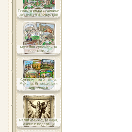
Област Велико Търново
Туристически сувенири
за спомен и подаръци
Област Видин
Музейни сувенири за
посетители
Област Враца
Сувенири за Хотели,
Механи, Етнографски
комплекси
Област Габрово
Религиозни сувенири,
Икони и подаръци