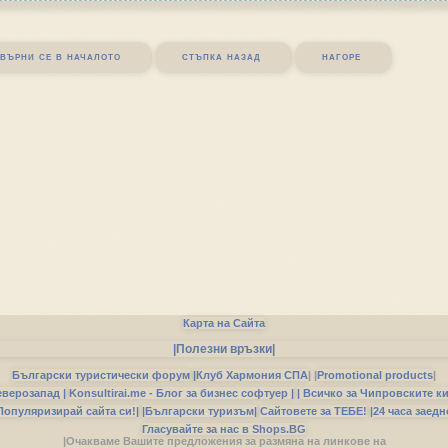
върни се в началото
стъпка назад
нагоре
Карта на Сайта
|Полезни връзки|
Български туристически форум
|
Клуб Хармония СПА
|
|
Promotional products
|
еверозапад |
Konsultirai.me - Блог за бизнес софтуер |
| Всичко за Чипровските к
Популяризирай сайта си!|
|Български туризъм|
Сайтовете за ТЕБЕ!
|24 часа заедн
Гласувайте за нас в Shops.BG
|Очакваме Вашите предложения за размяна на линкове на