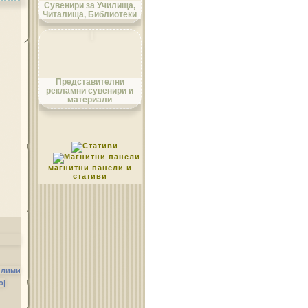
Сувенири за Училища,
Читалища, Библиотеки
Област Монтана
Представителни
рекламни сувенири и
материали
Област Пазарджик
магнитни панели и
стативи
Област Перник
илими
о|