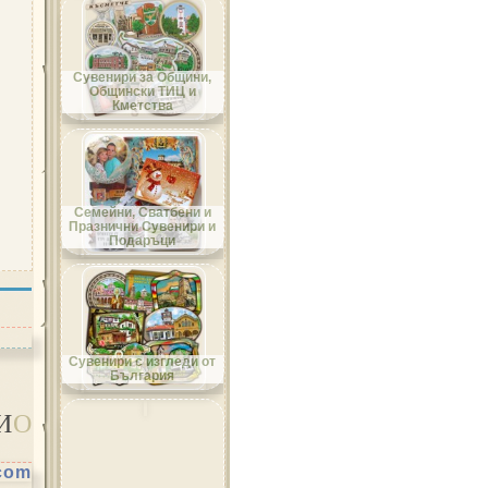
Област Добрич
Сувенири за Общини,
Общински ТИЦ и
Кметства
Област Кърджали
Семейни, Сватбени и
Празнични Сувенири и
Подаръци
Област Кюстендил
Сувенири с изгледи от
България
И
О
Област Ловеч
.com