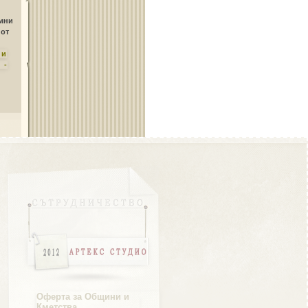
Област Плевен
амни
 от
ни
 -
Област Пловдив
Област Разград
Област Русе
Оферта за Общини и
Кметства