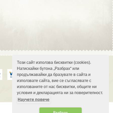
Област Стара Загора
Област Търговище
Този сайт използва бисквитки (cookies).
Натискайки бутона „Разбрах“ или
продължавайки да бразувате в сайта и
Област Хасково
използвате сайта, вие се съгласявате с
използваните от нас бисквитки, общите ни
условия и декларацията ни за поверителност.
Научете повече
Област Шумен
Разбрах