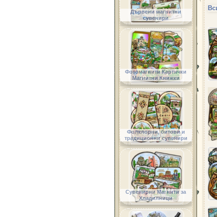
Вс
Дървени магнитни
сувенири
Фотомагнити Картички
Магнитни Книжки
Фолклорни, битови и
традиционни сувенири
Сувенирни Магнити за
Хладилници