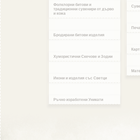
Фолклорни битови и
Суве
традиционни сувенири от дърво
и кожа
Печа
Бродирани битови изделия
Карт
Хумористични Скечове и Зодии
Мате
Икони и изделия със Светци
Ръчно изработени Уникати