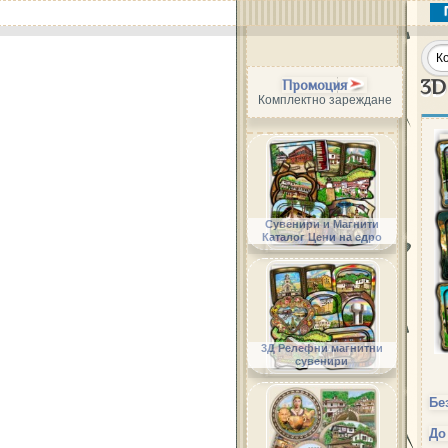
3D
Промоция
Комплектно зареждане
Сувенири и Магнити
Каталог Цени на едро
3Д Релефни магнитни
сувенири
Бе
До