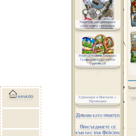
Многофункционални
практични сувенири
Многослойни Лазерно
Гравирани Магнитни
Сувенири
Тази
НАЧАЛО
Сувенири и Магнити ::
Промоции
Добави като приятел
Присъединете се
към нас във Фейсбук