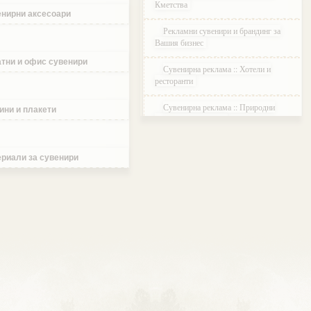
Кметства
нирни аксесоари
Рекламни сувенири и брандинг за
Вашия бизнес
тни и офис сувенири
Сувенирна реклама :: Хотели и
ресторанти
Сувенирна реклама :: Природни
ини и плакети
паркове и Резервати
Сувенирна реклама :: Музеи и
Галерии
риали за сувенири
Сувенирна реклама :: Етнографски
Комплекси
Сувенирна реклама :: Курортни и
ваканционни селища
Сувенирна реклама :: Туристически
агенции и дружества
Сувенирна реклама :: Атракции и
развлечения