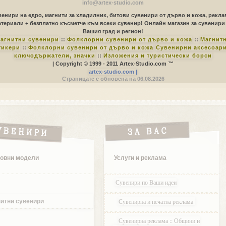
info@artex-studio.com
енири на едро, магнити за хладилник, битови сувенири от дърво и кожа, рекл
териали + безплатно късметче към всеки сувенир! Онлайн магазин за сувенири
Вашия град и регион!
агнитни сувенири
::
Фолклорни сувенири от дърво и кожа
::
Магнит
тикери
::
Фолклорни сувенири от дърво и кожа
Сувенирни аксесоари
ключодържатели, значки
::
Изложения и туристически борси
| Copyright © 1999 - 2011 Artex-Studio.com ™
artex-studio.com |
Страницате е обновена на 06.08.2026
овни модели
Услуги и реклама
Сувенири по Ваши идеи
Сувенирна и печатна реклама
итни сувенири
Сувенирна реклама :: Общини и