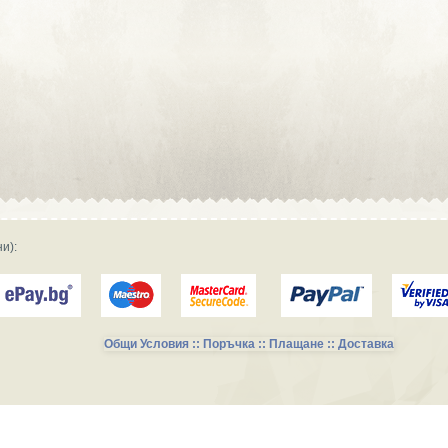
Сувенирна реклама :: Търговски
фирми и магазини
Сувенирна реклама :: Продукция и
фирми за производство
Сувенирна реклама :: Транспорт и
Услуги
и):
Общи Условия :: Поръчка :: Плащане :: Доставка
Сувенирни Колекции за Късметлии