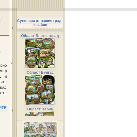
Сувенири от вашия град
и район
Област Благоевград
Д
рно
змер
Област Бургас
. и
ните
град
вете
ИТЕ
Област Варна