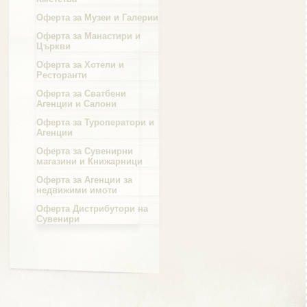
Оферта за Музеи и Галерии
Област Силистра
Оферта за Манастири и
Църкви
Оферта за Хотели и
Ресторанти
Оферта за Сватбени
Агенции и Салони
Област Сливен
Оферта за Туроператори и
Агенции
Оферта за Сувенирни
магазини и Книжарници
Оферта за Агенции за
Област Смолян
недвижими имоти
Оферта Дистрибутори на
Сувенири
Област София